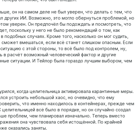
ьше, он на самом деле не был уверен, что делать с тем, что
л других ИИ. Возможно, это могло обернуться проблемой, но
 этом уверен. Он предпочёл бы подождать и посмотреть, что
дет, поскольку у него не было рекомендаций о том, как
в подобных случаях. Кроме того, насколько он мог судить,
 сможет вмешаться, если всё станет слишком опасным. Если
ситуацию с этой стороны, то всё было под контролем, ну,
ть в расчёт возможный человеческий фактор и другие
ные ситуации. И Тейлор была гораздо лучшим выбором, чем
урился, когда целительница активировала карантинные меры.
лся устроить небольшой хаос, но очевидно, что ему
роверить, что именно находилось в контейнерах, прежде чем
С целительницей всё было в порядке, но он случайно создал
ьше проблем, чем планировал изначально. Теперь вместо
дражения она чувствовала себя истощённой. По крайней
оже оказались заняты.