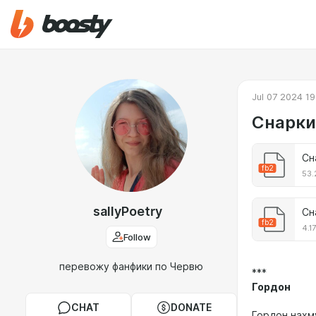
Jul 07 2024 19
Снарки
Сн
fb2
53.
sallyPoetry
Сн
fb2
4.1
Follow
перевожу фанфики по Червю
***
Гордон
CHAT
DONATE
Гордон нахм