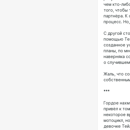
чем кто-либо
того, чтобы
партнёра. К
процесс. Но,
С другой сто
помощью Тей
созданное у
планы, по м
наверняка со
о случившем
Жаль, что с
собственны
***
Гордое нахм
привёл к том
некоторое в
мотоцикл, н
девочке Тейл