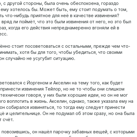
, с другой стороны, была очень обеспокоена, гораздо
 ему хотелось бы. Может быть, ему стоит подумать о том,
ть что-нибудь приятное для неё в качестве извинения?
 вряд ли поймёт, что это были извинения от него, но это был
раз, когда его действия непреднамеренно вгоняли ей в
есс.
ённо стоит посоветоваться с остальными, прежде чем что-
нимать, хотя бы для того, чтобы убедиться, что своими
он случайно не усугубит ситуацию.
ветовался с Йоргеном и Акселин на тему того, как будет
 принести извинения Тейлор, но не то чтобы они слишком
 технически говоря, у них были хорошие идеи, но он не мог
ого воплотить в жизнь. Акселин, однако, также указала ему на
 он собирался извиняться, то тогда ему следует принести
щё и целительнице. Он не подумал об этом сразу, но она была
т счёт.
 повозившись, он нашёл парочку забавных вещей, с которыми