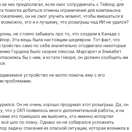
 из них предполагал, если смог сотрудничать с Тейлор для
 та помогла добиться отмены ограничения для компаньона
 сожалению, он не смог улучить момент, чтобы вмешаться в
 возможно, это и к лучшему, что розыгрыш над ИИ не удался?
роны, не стоило забывать про то, что создали в Канаде с
лор. Эта вещь была настоящим шедевром. Тот факт, что
стройство само по себе значительно отодвигало некоторые
нению Гордона было скорее плюсом. Маргарет и Элизабет
гласились бы с ним, и кстати говоря, он должен сообщить им
ся.
оздаваемое устройство не могло помочь ему с его
ми проблемами.
урился. Он не очень хорошо продумал этот розыгрыш. Да, он
у, что у СКП появилось много дополнительной работы, и на
ремя это помешало им выяснить, кто именно испортил
о всё шло по плану. Однако он не собирался усложнять
ор задачу спасения из опасной ситуации, которая возникла в