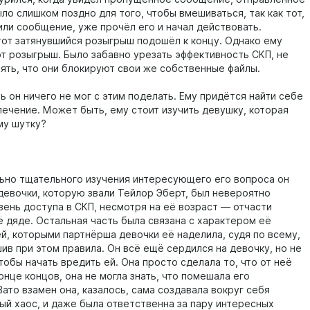
ло слишком поздно для того, чтобы вмешиваться, так как тот,
или сообщение, уже прочёл его и начал действовать.
тот затянувшийся розыгрыш подошёл к концу. Однако ему
от розыгрыш. Было забавно урезать эффективность СКП, не
нять, что они блокируют свои же собственные файлы.
ь он ничего не мог с этим поделать. Ему придётся найти себе
лечение. Может быть, ему стоит изучить девушку, которая
му шутку?
ьно тщательного изучения интересующего его вопроса он
 девочки, которую звали Тейлор Эберт, был невероятно
вень доступа в СКП, несмотря на её возраст — отчасти
ё дяде. Остальная часть была связана с характером её
й, которыми партнёрша девочки её наделила, судя по всему,
ив при этом правила. Он всё ещё сердился на девочку, но не
тобы начать вредить ей. Она просто сделала то, что от неё
онце концов, она не могла знать, что помешала его
ато взамен она, казалось, сама создавала вокруг себя
ый хаос, и даже была ответственна за пару интересных