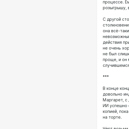
процессе. Е
розыгрышу, 
С другой ст
столкновени
она всё-так
невозможным 
действия при
не очень хо
не был слиш
проще, и он 
случившемся
***
В конце конц
довольно ин
Маргарет, с 
ИИ успешно 
копией, пок
на торте.
Чёрт возьми,