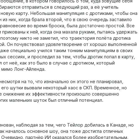
сообщение, в котором говорилось о том, куда зовущие себя
бираются отправиться в следующий раз, а её учитель
 новую карту. Небольшая манипуляция с дротиками, чтобы она
 из них, когда брала второй, что в свою очередь заставило
 равновесие во время броска, была достаточно простой. Все
 прикованы к ней, когда она махала руками, пытаясь удержать
 поэтому никто не заметил, что траектория полёта дротика
ой. Он почувствовал удовлетворение от хорошо выполненной
даже специально учился таким тонким манипуляциям в своих
х сессиях, и проследил за тем, чтобы дротик попал в карту,
л от неё, как это было в случае с дротиком, который
 мимо Лонг-Айленда.
несмотря на то, что изначально он этого не планировал,
 его шутки вызвали некоторый хаос в СКП. Временное, но
е снижение их эффективности произошло совершенно
этих маленьких шуток был отличный потенциал.
нован, наблюдая за тем, чего Тейлор добилась в Канаде, но
как началось основное шоу, она тоже достигла отличных
. Очевидно, партнёр ИИ оказался более изобретательным,