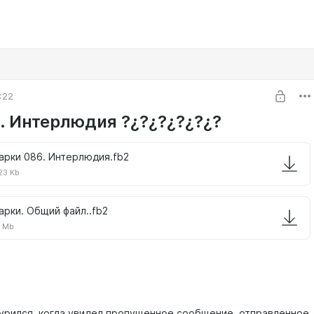
:22
. Интерлюдия ?¿?¿?¿?¿?¿?
арки 086. Интерлюдия.fb2
23 Kb
арки. Общий файл..fb2
7 Mb
урился, когда увидел пропущенное сообщение, отправленное