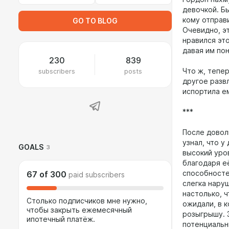
девочкой. Бы
кому отправ
GO TO BLOG
Очевидно, э
нравился эт
давая им по
230
839
subscribers
posts
Что ж, тепер
другое разв
испортила е
***
После довол
узнал, что у
GOALS
3
высокий уро
благодаря е
способносте
67
of
300
paid subscribers
слегка наруш
настолько, ч
Столько подписчиков мне нужно,
ожидали, в к
чтобы закрыть ежемесячный
розыгрышу. З
ипотечный платёж.
потенциальн