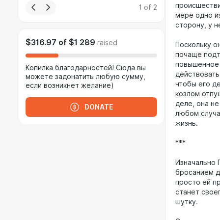
происшествий
1
of
2
мере одно и
сторону, у 
$316.97
of
$1 289
raised
Поскольку он
почаще подт
повышенное 
Копилка благодарностей! Сюда вы
действовать
можете задонатить любую сумму,
чтобы его д
если возникнет желание)
козлом отпу
деле, она не
DONATE
любом случа
жизнь.
***
Изначально Г
бросанием д
просто ей пр
станет свое
шутку.