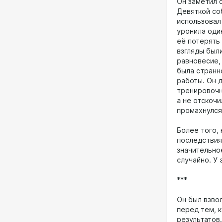
Он заметил 
Девяткой со
использовал
уронила один
её потерять
взгляды были
равновесие,
была странн
работы. Он 
тренировочны
а не отскочи
промахнулся
Более того, 
последствия
значительно
случайно. У 
***
Он был взвол
перед тем, 
результатов