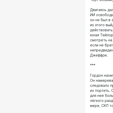
Двигаясь дал
ИИ освободи
он не был в
из этого вый
действовать 
юная Тейлор
смотреть на 
если не бра
непредвиден
Джеффри.
***
Гордон нахм
Он намерева
следовало п
их портить. 
для неё бол
лёгкого раз
мере, СКП т