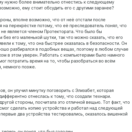
му нужно более внимательно отнестись к следующему
возможно, ему стоит обсудить его с другими заранее?
ороны, вполне возможно, что от неё отстали после
я на перекрёстке потому, что её преследователь понял, что
и не является членом Протектората. Что было бы
без его маленькой шутки, так что можно сказать, что его
вели к тому, что она быстрее оказалась в безопасности. Он
рошо разбирался в подобных вещах, поэтому в любом случае
ком в этом уверен. Работать с компьютерами было намного
мог потратить время на то, чтобы разобраться во всём
, немного позже.
ов, он улучил минутку поговорить с Элизабет, которая
дифферентно отнеслась к тому, что создали технари.
другой стороны, посчитала это отличной вещью. Тот факт, что
смог сделать копию устройства и работал над следующей
а первые два устройства тестировались, оказалось вишенкой
 теперь он понял, что был голоден.