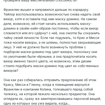
проверить вашу мыслительную способность?
Франклин вышел и направился дальше по коридору.
Тейлор воспользовалась возможностью снова надеть свой
визор, хотя и оставила под ним маску-домино. На самом
деле, возможно, ей стоит начать использовать маску-
домино в своём кейп-образе постоянно, чтобы если визор
сломается или его сдёрнут с неё, она смогла бы сохранить
тайну своей личности. Если так подумать, то Крис и Мисси
тоже носили визоры, а не шлемы, полностью закрывающие
лицо. У неё не должно было возникнуть проблем с
подбором маски-домино под цвет визора, поскольку они
по умолчанию были чёрными, а она предпочитала носить
визор именно такого цвета, но возможно, этим двоим
стоило подобрать маски-домино под цвет их собственных
визоров?
Она как раз собиралась отправить предложение об этом
Крису, Мисси и Гленну, когда в помещение вернулся
Франклин в компании Колина, толкавшего перед собой
тележку, на которой лежало несколько предметов. Она
оглядела их, сразу же заинтересовавшись парочкой вещей,
одну из которых она уже видела, когда…