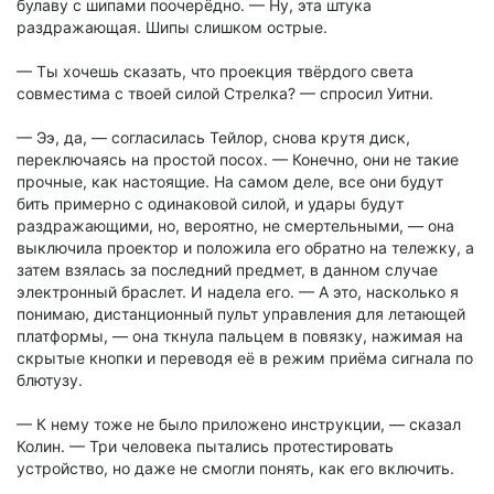
булаву с шипами поочерёдно. — Ну, эта штука
раздражающая. Шипы слишком острые.
— Ты хочешь сказать, что проекция твёрдого света
совместима с твоей силой Стрелка? — спросил Уитни.
— Ээ, да, — согласилась Тейлор, снова крутя диск,
переключаясь на простой посох. — Конечно, они не такие
прочные, как настоящие. На самом деле, все они будут
бить примерно с одинаковой силой, и удары будут
раздражающими, но, вероятно, не смертельными, — она
выключила проектор и положила его обратно на тележку, а
затем взялась за последний предмет, в данном случае
электронный браслет. И надела его. — А это, насколько я
понимаю, дистанционный пульт управления для летающей
платформы, — она ткнула пальцем в повязку, нажимая на
скрытые кнопки и переводя её в режим приёма сигнала по
блютузу.
— К нему тоже не было приложено инструкции, — сказал
Колин. — Три человека пытались протестировать
устройство, но даже не смогли понять, как его включить.