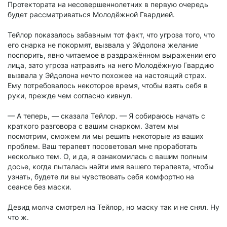
Протектората на несовершеннолетних в первую очередь
будет рассматриваться Молодёжной Гвардией.
Тейлор показалось забавным тот факт, что угроза того, что
его снарка не покормят, вызвала у Эйдолона желание
поспорить, явно читаемое в раздражённом выражении его
лица, зато угроза натравить на него Молодёжную Гвардию
вызвала у Эйдолона нечто похожее на настоящий страх.
Ему потребовалось некоторое время, чтобы взять себя в
руки, прежде чем согласно кивнул.
— А теперь, — сказала Тейлор. — Я собираюсь начать с
краткого разговора с вашим снарком. Затем мы
посмотрим, сможем ли мы решить некоторые из ваших
проблем. Ваш терапевт посоветовал мне проработать
несколько тем. О, и да, я ознакомилась с вашим полным
досье, когда пыталась найти имя вашего терапевта, чтобы
узнать, будете ли вы чувствовать себя комфортно на
сеансе без маски.
Девид молча смотрел на Тейлор, но маску так и не снял. Ну
что ж.