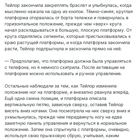
Тейлор закончила закреплять браслет и улыбнулась, когда
мысленно нажала на одну из кнопок. Тёмно-синяя, круглая
платформа оторвалась от борта тележки и повернулась в
горизонтальное положение, прежде чем «верх» круга
начал раскладываться в большую, плоскую платформу. От
круга отделялись сегменты, которые пристыковывались к
краю растущей платформы, и когда платформа закончила
расти, Тейлор подпрыгнула и заскочила прямо на неё.
— Предполагаю, что платформа должна была управляться
с телефона, но я немного схитрила. После активации на
платформе можно использовать и ручное управление.
Остальные наблюдали за тем, как Тейлор изменила
положение ног на платформе, и внезапно рванула вперёд.
Ещё одна смена позиции, и платформа описала
вертикальную петлю, зависнув сверху, оставив Тейлор
висеть вниз ногами. Она посмотрела на них сверху вниз и
ухмыльнулась, прежде чем передвинуть ногу на едва
заметную панель управления и вернуться в нормальное
положение. Затем она спрыгнула с платформы, очевидно,
используя свою прыжковую сбрую, учитывая, каким