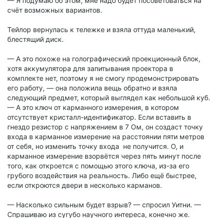
— Я подумаю об этом, мне надо будет посоветоваться на
счёт возможных вариантов.
Тейлор вернулась к тележке и взяла оттуда маленький,
блестящий диск.
— А это похоже на голографический проекционный блок,
хотя аккумулятора для запитывания проектора в
комплекте нет, поэтому я не смогу продемонстрировать
его работу, — она положила вещь обратно и взяла
следующий предмет, который выглядел как небольшой куб.
— А это ключ от карманного измерения, в котором
отсутствует кристалл-идентификатор. Если вставить в
гнездо резистор с напряжением в 7 Ом, он создаст точку
входа в карманное измерение на расстоянии пяти метров
от себя, но изменить точку входа не получится. О, и
карманное измерение взорвётся через пять минут после
того, как откроется с помощью этого ключа, из-за его
грубого воздействия на реальность. Либо ещё быстрее,
если откроются двери в несколько карманов.
— Насколько сильным будет взрыв? — спросил Уитни. —
Спрашиваю из сугубо научного интереса, конечно же.