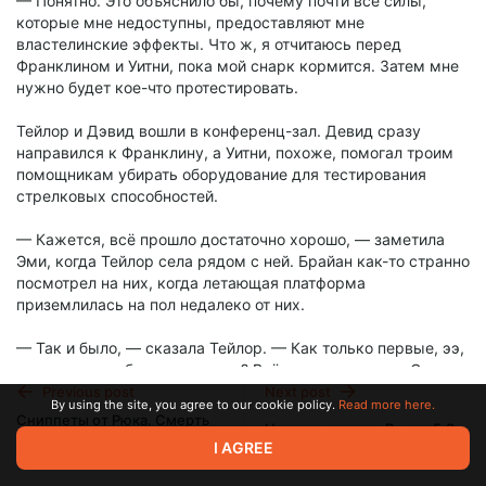
— Понятно. Это объяснило бы, почему почти все силы,
которые мне недоступны, предоставляют мне
властелинские эффекты. Что ж, я отчитаюсь перед
Франклином и Уитни, пока мой снарк кормится. Затем мне
нужно будет кое-что протестировать.
Тейлор и Дэвид вошли в конференц-зал. Девид сразу
направился к Франклину, а Уитни, похоже, помогал троим
помощникам убирать оборудование для тестирования
стрелковых способностей.
— Кажется, всё прошло достаточно хорошо, — заметила
Эми, когда Тейлор села рядом с ней. Брайан как-то странно
посмотрел на них, когда летающая платформа
приземлилась на пол недалеко от них.
— Так и было, — сказала Тейлор. — Как только первые, ээ,
недовольства были сглажены? Всё прошло хорошо. Он
будет общаться с тестировщиками ещё какое-то время, а
Previous post
Next post
By using the site, you agree to our cookie policy.
Read more here.
потом, думаю, я закончу с его кормлением. Но пока мы
Сниппеты от Рюка. Смерть
Незваные гости. Вызов 5.8
ждём, я наверное проверю, смогу ли поменять настройки у
Джека-Остряка (Червь, АУ)
I AGREE
своей новой игрушки.
Oct 19 2024 17:44
Oct 26 2024 20:36