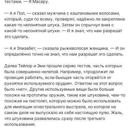
тестами. — Я Масару.
— А я Пол, — сказал мужчина с каштановыми волосами,
который, судя по всему, проверял, надёжно ли закреплена
какая-то непонятная штука. Затем он спрыгнул вниз с
какой-то непонятной штуки. — И я знал, что нам разрешат
это сделать.
— А я Элизабет, — сказала рыжеволосая женщина. — И он
определённо точно не знал, что нам разрешат это сделать.
Далее Тейлор и Эми прошли серию тестов, часть которых
была совершенно нелепой. Например, «продолжит ли
проекция работать, если бьющая часть оторвётся от
рукоятки используемого орудия». Ответом на этот вопрос
было «нет». Другие используемые вещи были больше
похожи на прототипы оружия, такие как штуковина, чем-то
похожая на пистолет, которую можно было использовать
для имитации огнестрельного выстрела, но которое на
самом деле не выпускало из себя настоящую пулю. Жаль,
что штуковина развалилась сразу после третьего
использования.