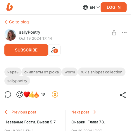
LOG IN
EN
Go to blog
sallyPoetry
Oct 19 2024 17:44
SUBSCRIBE
Сниппеты от Рюка. Смерть Джека-
червь
сниппеты от рюка
worm
ruk's snippet collection
Level required:
Остряка (Червь, АУ)
sallypoetry
базовая подписка
Сниппеты от Рюка. Смерть Джека-Остряка. Тут умирает
SUBSCRIBE
Джек-Остряк.
18
Previous post
Next post
Незваные Гости. Вызов 5.7
Снарки. Глава 78.
Oct 18 2024 17:11
Oct 20 2024 17:27