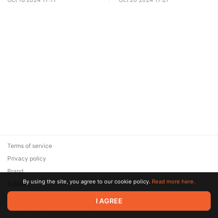
Terms of service
Privacy policy
Brand
By using the site, you agree to our cookie policy.
Read more here.
Support
© 2026 Zaya Solutions Limited. All rights reserved. All trademarks
I AGREE
are the property of their respective owners.