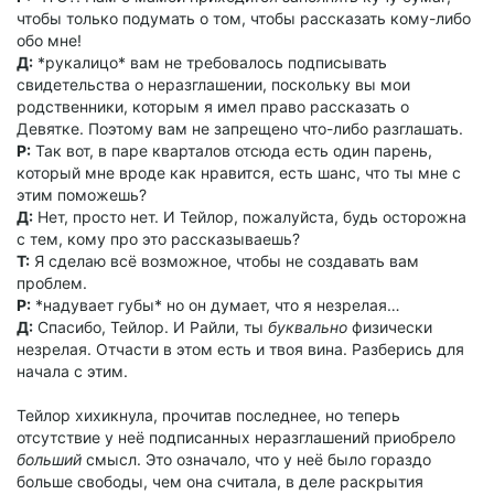
чтобы только подумать о том, чтобы рассказать кому-либо
обо мне!
Д:
*рукалицо* вам не требовалось подписывать
свидетельства о неразглашении, поскольку вы мои
родственники, которым я имел право рассказать о
Девятке. Поэтому вам не запрещено что-либо разглашать.
Р:
Так вот, в паре кварталов отсюда есть один парень,
который мне вроде как нравится, есть шанс, что ты мне с
этим поможешь?
Д:
Нет, просто нет. И Тейлор, пожалуйста, будь осторожна
с тем, кому про это рассказываешь?
Т:
Я сделаю всё возможное, чтобы не создавать вам
проблем.
Р:
*надувает губы* но он думает, что я незрелая…
Д:
Спасибо, Тейлор. И Райли, ты
буквально
физически
незрелая. Отчасти в этом есть и твоя вина. Разберись для
начала с этим.
Тейлор хихикнула, прочитав последнее, но теперь
отсутствие у неё подписанных неразглашений приобрело
больший
смысл. Это означало, что у неё было гораздо
больше свободы, чем она считала, в деле раскрытия