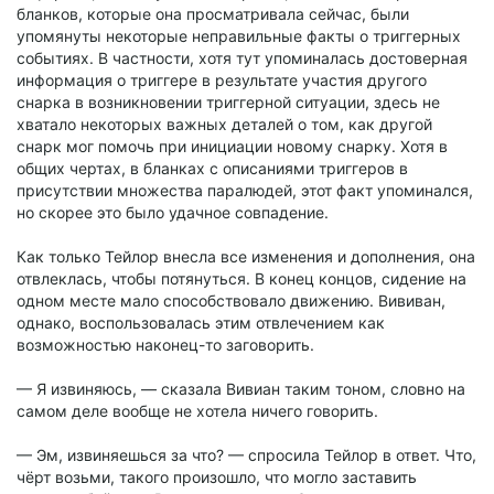
бланков, которые она просматривала сейчас, были
упомянуты некоторые неправильные факты о триггерных
событиях. В частности, хотя тут упоминалась достоверная
информация о триггере в результате участия другого
снарка в возникновении триггерной ситуации, здесь не
хватало некоторых важных деталей о том, как другой
снарк мог помочь при инициации новому снарку. Хотя в
общих чертах, в бланках с описаниями триггеров в
присутствии множества паралюдей, этот факт упоминался,
но скорее это было удачное совпадение.
Как только Тейлор внесла все изменения и дополнения, она
отвлеклась, чтобы потянуться. В конец концов, сидение на
одном месте мало способствовало движению. Вививан,
однако, воспользовалась этим отвлечением как
возможностью наконец-то заговорить.
— Я извиняюсь, — сказала Вивиан таким тоном, словно на
самом деле вообще не хотела ничего говорить.
— Эм, извиняешься за что? — спросила Тейлор в ответ. Что,
чёрт возьми, такого произошло, что могло заставить