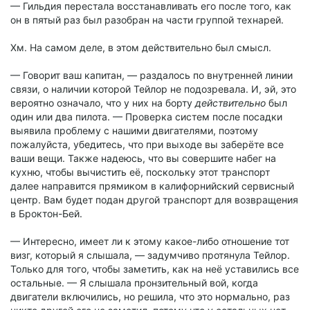
— Гильдия перестала восстанавливать его после того, как
он в пятый раз был разобран на части группой технарей.
Хм. На самом деле, в этом действительно был смысл.
— Говорит ваш капитан, — раздалось по внутренней линии
связи, о наличии которой Тейлор не подозревала. И, эй, это
вероятно означало, что у них на борту
действительно
был
один или два пилота. — Проверка систем после посадки
выявила проблему с нашими двигателями, поэтому
пожалуйста, убедитесь, что при выходе вы заберёте все
ваши вещи. Также надеюсь, что вы совершите набег на
кухню, чтобы вычистить её, поскольку этот транспорт
далее направится прямиком в калифорнийский сервисный
центр. Вам будет подан другой транспорт для возвращения
в Броктон-Бей.
— Интересно, имеет ли к этому какое-либо отношение тот
визг, который я слышала, — задумчиво протянула Тейлор.
Только для того, чтобы заметить, как на неё уставились все
остальные. — Я слышала пронзительный вой, когда
двигатели включились, но решила, что это нормально, раз