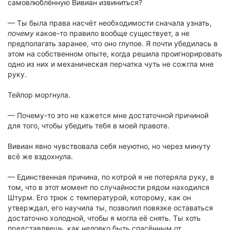
самовлюблённую Вивиан извиниться?
— Ты была права насчёт необходимости сначала узнать,
почему
какое-то правило вообще существует, а не
предполагать заранее, что оно глупое. Я почти убедилась в
этом на собственном опыте, когда решила проигнорировать
одно из них и механическая перчатка чуть не сожгла мне
руку.
Тейлор моргнула.
— Почему-то это не кажется мне достаточной причиной
для того, чтобы убедить тебя в моей правоте.
Вивиан явно чувствовала себя неуютно, но через минуту
всё же вздохнула.
— Единственная причина, по котрой я не потеряла руку, в
том, что в этот момент по случайности рядом находился
Штурм. Его трюк с температурой, которому, как он
утверждал, его научила ты, позволил повязке оставаться
достаточно холодной, чтобы я могла её снять. Ты хоть
представляешь, как
неловко
быть спасённым от