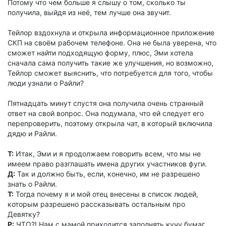
Потому что чем больше я слышу о том, сколько ты
получила, выйдя из неё, тем лучше она звучит.
Тейлор вздохнула и открыла информационное приложение
СКП на своём рабочем телефоне. Она не была уверена, что
сможет найти подходящую форму, плюс, Эми хотела
сначала сама получить такие же улучшения, но возможно,
Тейлор сможет выяснить, что потребуется для того, чтобы
люди узнали о Райли?
Пятнадцать минут спустя она получила очень странный
ответ на свой вопрос. Она подумала, что ей следует его
перепроверить, поэтому открыла чат, в который включила
дядю и Райли.
Т:
Итак, Эми и я продолжаем говорить всем, что мы не
имеем право разглашать имена других участников фуги.
Д:
Так и должно быть, если, конечно, им не разрешено
знать о Райли.
Т:
Тогда почему я и мой отец внесены в список людей,
которым разрешено рассказывать остальным про
Девятку?
Р:
ЧТО?! Нам с мамой приходится заполнять кучу бумаг,