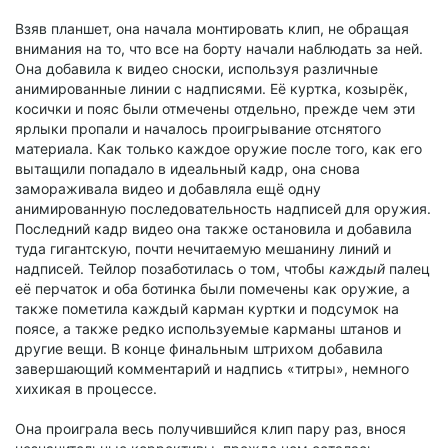
Взяв планшет, она начала монтировать клип, не обращая
внимания на то, что все на борту начали наблюдать за ней.
Она добавила к видео сноски, используя различные
анимированные линии с надписями. Её куртка, козырёк,
косички и пояс были отмечены отдельно, прежде чем эти
ярлыки пропали и началось проигрывание отснятого
материала. Как только каждое оружие после того, как его
вытащили попадало в идеальный кадр, она снова
замораживала видео и добавляла ещё одну
анимированную последовательность надписей для оружия.
Последний кадр видео она также остановила и добавила
туда гигантскую, почти нечитаемую мешанину линий и
надписей. Тейлор позаботилась о том, чтобы
каждый
палец
её перчаток и оба ботинка были помечены как оружие, а
также пометила каждый карман куртки и подсумок на
поясе, а также редко используемые карманы штанов и
другие вещи. В конце финальным штрихом добавила
завершающий комментарий и надпись «титры», немного
хихикая в процессе.
Она проиграла весь получившийся клип пару раз, внося