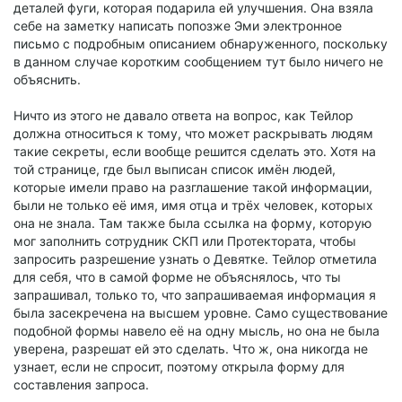
деталей фуги, которая подарила ей улучшения. Она взяла
себе на заметку написать попозже Эми электронное
письмо с подробным описанием обнаруженного, поскольку
в данном случае коротким сообщением тут было ничего не
объяснить.
Ничто из этого не давало ответа на вопрос, как Тейлор
должна относиться к тому, что может раскрывать людям
такие секреты, если вообще решится сделать это. Хотя на
той странице, где был выписан список имён людей,
которые имели право на разглашение такой информации,
были не только её имя, имя отца и трёх человек, которых
она не знала. Там также была ссылка на форму, которую
мог заполнить сотрудник СКП или Протектората, чтобы
запросить разрешение узнать о Девятке. Тейлор отметила
для себя, что в самой форме не объяснялось, что ты
запрашивал, только то, что запрашиваемая информация я
была засекречена на высшем уровне. Само существование
подобной формы навело её на одну мысль, но она не была
уверена, разрешат ей это сделать. Что ж, она никогда не
узнает, если не спросит, поэтому открыла форму для
составления запроса.