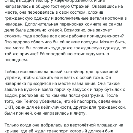
Отец высадил Тейлор у кафе-мороженого, и она
направилась в общую гостиную Стражей. Оказавшись на
месте, она переоделась в свой костюм, сложив
гражданскую одежду и дополнительные детали костюма в
чемодан. Дополнительная переносная комната на самом
деле была довольно клёвой. Возможно, она захочет
сложить туда вообще все свои рабочие принадлежности?
Это здорово облегчило бы ей всякие поездки. Может быть,
она могла бы сложить туда даже гражданскую одежду, по
той же причине? Ей определённо стоит подумать о
последнем.
Тейлор использовала новый контейнер для прыжковой
упряжи, чтобы сложить её и взять с собой тоже. Он
наверняка приходится на месте назначения. Она также
зашла на кухню и взяла парочку закусок и пару бутылок с
водой, распихав их по камням пояса-разгрузки. После
того, как Тейлор убедилась, что её паспорта, сделанные
СКП, один для её кейп-личности, другой для гражданской,
были при ней, она направилась к лифту.
Только когда она добралась до вертолётной площадки на
крыше, где её ждал транспорт, который должен был