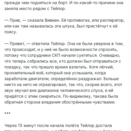
прежде чем подняться на борт. И по какой-то причине она
заняла место рядом с Тейлор.
— Прив, — сказала Вивиан. Ей противогаз, или респиратор,
или как там называлась эта штука, был пристёгнут к её
поясу.
— Привет, — ответила Тейлор. Она не была уверена в том,
что происходит, и у неё не было возможности спросить,
потому что сотрудники СКП начали суетиться. Очевидно,
что теперь собрались все, кто должен был отправиться с
поездку, так что пришло время взлетать. Хотя лёгкий,
пронзительный вой, который она услышала, когда
заработали двигатели, определённо раздражал. Больше
никто на него не отреагировал, так что, скорее всего, этот
звук звучал вне диапазона человеческого слуха, и ей
придётся с этим смириться. По-видимому, такова была
обратная сторона владения обострёнными чувствами.
***
Через 15 минут после начала полёта Тейлор достала