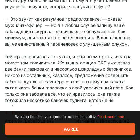
никто другой его не заметил, потому что у остальных нет
улучшенных чувств, которые я получила в фуге?
— Это звучит как разумное предположение, — сказал
мужчина-офицер. — Но я в любом случае запишу ваше
наблюдение в журнал технического обслуживания. Как
минимум, они захотят это перепроверить. В конце концов,
вы
не
единственный парачеловек с улучшенным слухом.
Тейлор направилась на кухню, чтобы посмотреть, чем она
может там поживиться. Женщина-офицер СКП уже взяла
две банки газировки и несколько шоколадных батончиков.
Никого из остальных, казалось, предложение совершить
набег на кухню не заинтересовало, поэтому она начала
складывать банки газировки в свой увеличенный пояс. Как
только она забрала всё, что ей нравилось, она также
положила несколько баночек пудинга, которые не
требовалось хранить в холоде, в другой кармашек, а затем
прихватила пакеты с конфетами и батончики мюслей.
Previous post
Next post
By using the site, you agree to our cookie policy.
Read more here.
Алхимик. Дерево Дианы
Изгнанник. Интерлюдия 2.
Закончив грабить кухню, она обернулась и обнаружила, что
14.2
Аннет.
I AGREE
на неё смотрят два офицера СКП и Вивиан.
Nov 04 2023 03:00
Nov 06 2023 03:00