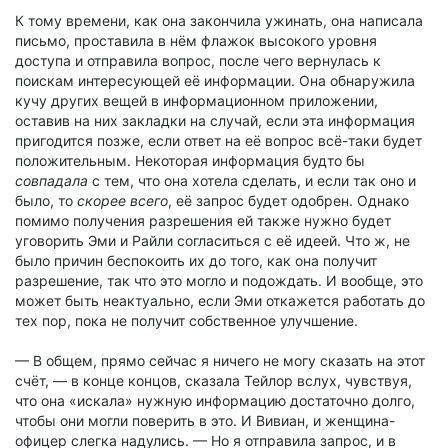
К тому времени, как она закончила ужинать, она написала
письмо, проставила в нём флажок высокого уровня
доступа и отправила вопрос, после чего вернулась к
поискам интересующей её информации. Она обнаружила
кучу других вещей в информационном приложении,
оставив на них закладки на случай, если эта информация
пригодится позже, если ответ на её вопрос всё-таки будет
положительным. Некоторая информация будто бы
совпадала
с тем, что она хотела сделать, и если так оно и
было, то
скорее всего
, её запрос будет одобрен. Однако
помимо получения разрешения ей также нужно будет
уговорить Эми и Райли согласиться с её идеей. Что ж, не
было причин беспокоить их до того, как она получит
разрешение, так что это могло и подождать. И вообще, это
может быть неактуально, если Эми откажется работать до
тех пор, пока не получит собственное улучшение.
— В общем, прямо сейчас я ничего не могу сказать на этот
счёт, — в конце концов, сказала Тейлор вслух, чувствуя,
что она «искала» нужную информацию достаточно долго,
чтобы они могли поверить в это. И Вивиан, и женщина-
офицер слегка надулись. — Но я отправила запрос, и в