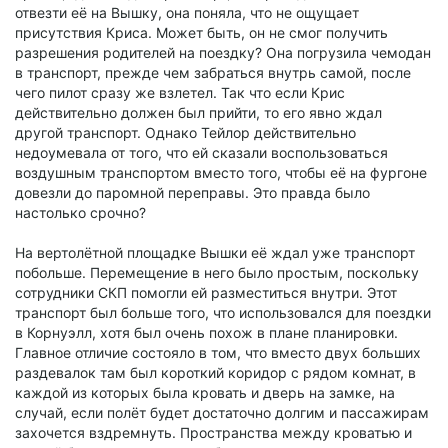
отвезти её на Вышку, она поняла, что не ощущает
присутствия Криса. Может быть, он не смог получить
разрешения родителей на поездку? Она погрузила чемодан
в транспорт, прежде чем забраться внутрь самой, после
чего пилот сразу же взлетел. Так что если Крис
действительно должен был прийти, то его явно ждал
другой транспорт. Однако Тейлор действительно
недоумевала от того, что ей сказали воспользоваться
воздушным транспортом вместо того, чтобы её на фургоне
довезли до паромной переправы. Это правда было
настолько срочно?
На вертолётной площадке Вышки её ждал уже транспорт
побольше. Перемещение в него было простым, поскольку
сотрудники СКП помогли ей разместиться внутри. Этот
транспорт был больше того, что использовался для поездки
в Корнуэлл, хотя был очень похож в плане планировки.
Главное отличие состояло в том, что вместо двух больших
раздевалок там был короткий коридор с рядом комнат, в
каждой из которых была кровать и дверь на замке, на
случай, если полёт будет достаточно долгим и пассажирам
захочется вздремнуть. Пространства между кроватью и