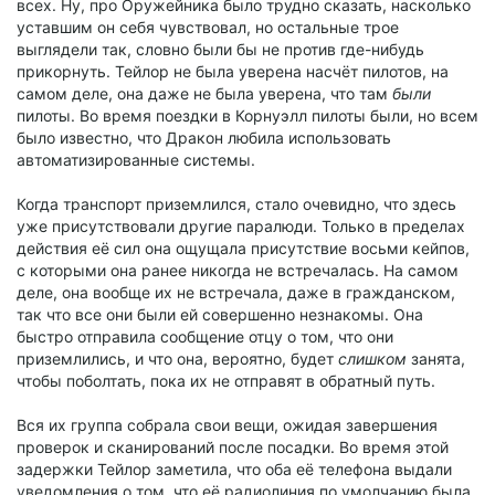
всех. Ну, про Оружейника было трудно сказать, насколько
уставшим он себя чувствовал, но остальные трое
выглядели так, словно были бы не против где-нибудь
прикорнуть. Тейлор не была уверена насчёт пилотов, на
самом деле, она даже не была уверена, что там
были
пилоты. Во время поездки в Корнуэлл пилоты были, но всем
было известно, что Дракон любила использовать
автоматизированные системы.
Когда транспорт приземлился, стало очевидно, что здесь
уже присутствовали другие паралюди. Только в пределах
действия её сил она ощущала присутствие восьми кейпов,
с которыми она ранее никогда не встречалась. На самом
деле, она вообще их не встречала, даже в гражданском,
так что все они были ей совершенно незнакомы. Она
быстро отправила сообщение отцу о том, что они
приземлились, и что она, вероятно, будет
слишком
занята,
чтобы поболтать, пока их не отправят в обратный путь.
Вся их группа собрала свои вещи, ожидая завершения
проверок и сканирований после посадки. Во время этой
задержки Тейлор заметила, что оба её телефона выдали
уведомления о том, что её радиолиния по умолчанию была