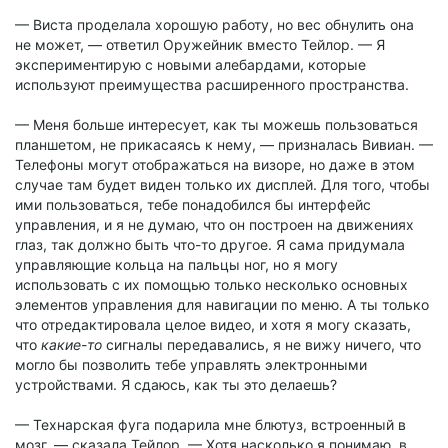
— Виста проделала хорошую работу, но вес обнулить она
не может, — ответил Оружейник вместо Тейлор. — Я
экспериментирую с новыми алебардами, которые
используют преимущества расширенного пространства.
— Меня больше интересует, как ты можешь пользоваться
планшетом, не прикасаясь к нему, — призналась Вивиан. —
Телефоны могут отображаться на визоре, но даже в этом
случае там будет виден только их дисплей. Для того, чтобы
ими пользоваться, тебе понадобился бы интерфейс
управления, и я не думаю, что он построен на движениях
глаз, так должно быть что-то другое. Я сама придумала
управляющие кольца на пальцы ног, но я могу
использовать с их помощью только несколько основных
элементов управления для навигации по меню. А ты только
что отредактировала целое видео, и хотя я могу сказать,
что
какие-то
сигналы передавались, я не вижу ничего, что
могло бы позволить тебе управлять электронными
устройствами. Я сдаюсь, как ты это делаешь?
— Технарская фуга подарила мне блютуз, встроенный в
мозг, — сказала Тейлор. — Хотя насколько я понимаю, в