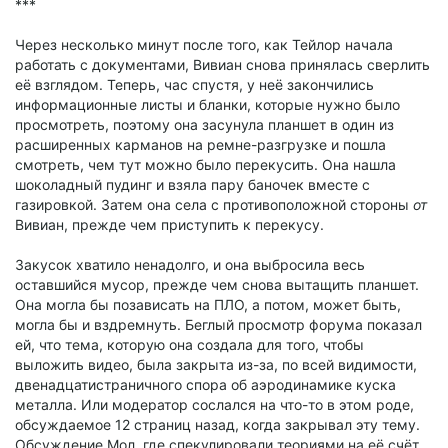
***
Через несколько минут после того, как Тейлор начала
работать с документами, Вивиан снова принялась сверлить
её взглядом. Теперь, час спустя, у неё закончились
информационные листы и бланки, которые нужно было
просмотреть, поэтому она засунула планшет в один из
расширенных карманов на ремне-разгрузке и пошла
смотреть, чем тут можно было перекусить. Она нашла
шоколадный пудинг и взяла пару баночек вместе с
газировкой. Затем она села с противоположной стороны
от
Вивиан, прежде чем приступить к перекусу.
Закусок хватило ненадолго, и она выбросила весь
оставшийся мусор, прежде чем снова вытащить планшет.
Она могла бы позависать на ПЛО, а потом, может быть,
могла бы и вздремнуть. Беглый просмотр форума показал
ей, что тема, которую она создала для того, чтобы
выложить видео, была закрыта из-за, по всей видимости,
двенадцатистраничного спора об аэродинамике куска
металла. Или модератор сослался на что-то в этом роде,
обсуждаемое 12 страниц назад, когда закрывал эту тему.
Обсуждение Мол, где спекулировали теориями на её счёт,