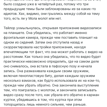
было создано уже в четвёртый раз, потому что три
предыдущие темы были заблокированы из-за каких-то
идиотов. Хах, видимо, они грызлись между собой на тему
того, есть ли у Мола молот или нет.
Тейлор ухмыльнулась, открывая приложение видеозаписи
на планшете. Она убедилась, что работает именно
фронтальная камера, прежде чем поставить планшет на
одном из сидений. Затем она отступила назад и
скорректировала настройки приложения, находя
впечатляющим тот факт, что она может работать с видео на
расстоянии. Как только она убедилась, что по видео будет
практически невозможно определить,
где
на самом деле
оно снималось, она встала в пафосную позу и начала
запись. Она размахивала каждым своим оружием,
включая пенопластовую биту, делая каждым оружием
несколько взмахов, как будто использовала их на ком-то,
прежде чем убрать обратно. Она закончила выступление
тем, что поигралась с молотом, и закончила записывать
видео сразу после того, как убрала его обратно в карман
куртки, убедившись в том, что куртка при этом
топорщилась лишь немного сильнее, чем раньше.