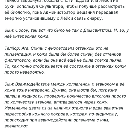
Тейлор вздохнула, обошла стол и подхватила Лейси на
руки, используя Скульптора, чтобы получше рассмотреть
её биологию, пока Администратор Вещания передавал
энергию установившему с Лейси связь снарку.
Эми: Ооооу, так вот что было не так с Димсвиттлом. И, ээ, у
неё интересная кожа.
Телйор: Ага. Синий с фиолетовым оттенком это не
пигментация, и кожа была бы более синей, без оттенков
фиолетового, если бы она всё ещё не была слегка пьяна.
То, как точно отображается её состояние в оттенках кожи,
просто невероятно.
Эми: Взаимодействие между коллагеном и этанолом в её
коже тоже интересно. Думаю, она могла бы, погрузив
палец в жидкость, проверить количество алкоголя просто
по количеству этанола, впитавшегося через кожу.
Изменение цвета из-за наличия этанола и едва заметная
перестройка кожного покрова, которая, по-видимому,
происходит при взаимодействии организма с ним,
впечатляют.