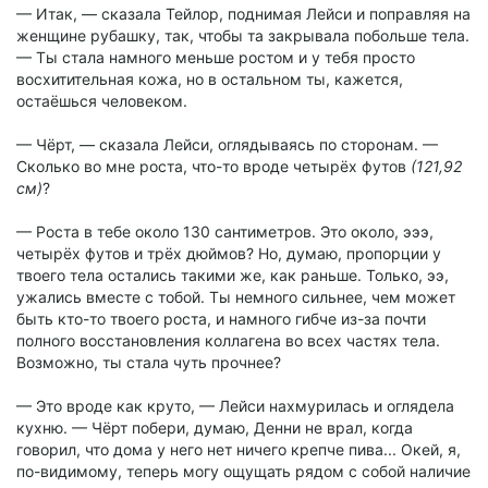
— Итак, — сказала Тейлор, поднимая Лейси и поправляя на
женщине рубашку, так, чтобы та закрывала побольше тела.
— Ты стала намного меньше ростом и у тебя просто
восхитительная кожа, но в остальном ты, кажется,
остаёшься человеком.
— Чёрт, — сказала Лейси, оглядываясь по сторонам. —
Сколько во мне роста, что-то вроде четырёх футов
(121,92
см)
?
— Роста в тебе около 130 сантиметров. Это около, эээ,
четырёх футов и трёх дюймов? Но, думаю, пропорции у
твоего тела остались такими же, как раньше. Только, ээ,
ужались вместе с тобой. Ты немного сильнее, чем может
быть кто-то твоего роста, и намного гибче из-за почти
полного восстановления коллагена во всех частях тела.
Возможно, ты стала чуть прочнее?
— Это вроде как круто, — Лейси нахмурилась и оглядела
кухню. — Чёрт побери, думаю, Денни не врал, когда
говорил, что дома у него нет ничего крепче пива... Окей, я,
по-видимому, теперь могу ощущать рядом с собой наличие