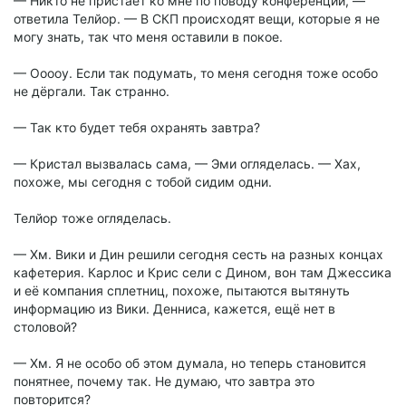
— Никто не пристаёт ко мне по поводу конференции, —
ответила Телйор. — В СКП происходят вещи, которые я не
могу знать, так что меня оставили в покое.
— Ооооу. Если так подумать, то меня сегодня тоже особо
не дёргали. Так странно.
— Так кто будет тебя охранять завтра?
— Кристал вызвалась сама, — Эми огляделась. — Хах,
похоже, мы сегодня с тобой сидим одни.
Телйор тоже огляделась.
— Хм. Вики и Дин решили сегодня сесть на разных концах
кафетерия. Карлос и Крис сели с Дином, вон там Джессика
и её компания сплетниц, похоже, пытаются вытянуть
информацию из Вики. Денниса, кажется, ещё нет в
столовой?
— Хм. Я не особо об этом думала, но теперь становится
понятнее, почему так. Не думаю, что завтра это
повторится?