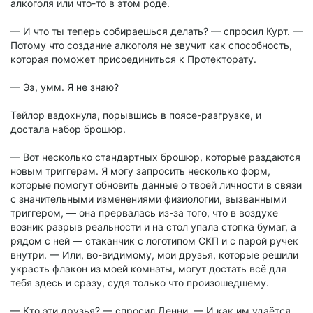
алкоголя или что-то в этом роде.
— И что ты теперь собираешься делать? — спросил Курт. —
Потому что создание алкоголя не звучит как способность,
которая поможет присоединиться к Протекторату.
— Ээ, умм. Я не знаю?
Тейлор вздохнула, порывшись в поясе-разгрузке, и
достала набор брошюр.
— Вот несколько стандартных брошюр, которые раздаются
новым триггерам. Я могу запросить несколько форм,
которые помогут обновить данные о твоей личности в связи
с значительными изменениями физиологии, вызванными
триггером, — она прервалась из-за того, что в воздухе
возник разрыв реальности и на стол упала стопка бумаг, а
рядом с ней — стаканчик с логотипом СКП и с парой ручек
внутри. — Или, во-видимому, мои друзья, которые решили
украсть флакон из моей комнаты, могут достать всё для
тебя здесь и сразу, судя только что произошедшему.
— Кто эти друзья? — спросил Денни. — И как им удаётся