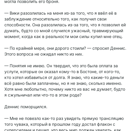
могла позволить его броня.
— Вики разозлилась на меня из-за того, что я ввёл её в
заблуждение относительно того, как получил свои
способности. Она разозлилась из-за того, что я позволил ей
думать, будто со мной случился ужасный, травмирующий
момент, когда как в реальности мои силы купил мне отец.
— По крайней мере, они дорого стоили? — спросил Деннис.
Этого вопроса не ожидал никто из них.
— Понятия не имею. Он твердил, что это была оплата за
услуги, которые он оказал кому-то в Бостоне, от кого-то,
кто хотел избавиться от долга. Я знаю, что какие-то деньги
всё равно были заплачены, но я не знаю, сколько именно.
Хотя мне любопытно, почему никто из вас не думает, будто
я сжульничал или что-то в этом роде?
Деннис поморщился.
— Мне не повезло как-то раз увидеть прямую трансляцию
того чувака, который в прошлом году достал флакон с
суперсилами и решил, что весь мир должен увидеть, как