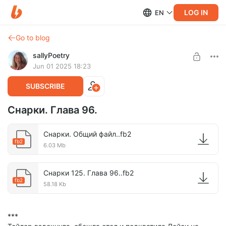
LOG IN
EN
Go to blog
sallyPoetry
Jun 01 2025 18:23
SUBSCRIBE
Снарки. Глава 96.
Снарки. Общий файл..fb2
fb2
6.03 Mb
Снарки 125. Глава 96..fb2
fb2
58.18 Kb
***