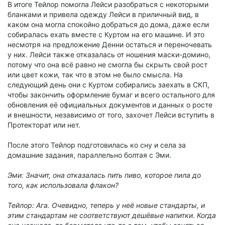
В итоге Тейлор помогла Лейси разобраться с некоторыми
бланками и привела одежду Лейси в приличный вид, в
каком она могла спокойно добраться до дома, даже если
собиралась ехать вместе с Куртом на его машине. И это
несмотря на предложение Денни остаться и переночевать
у них. Лейси также отказалась от ношения маски-домино,
потому что она всё равно не смогла бы скрыть свой рост
или цвет кожи, так что в этом не было смысла. На
следующий день они с Куртом собирались заехать в СКП,
чтобы закончить оформление бумаг и всего остального для
обновления её официальных документов и данных о росте
и внешности, независимо от того, захочет Лейси вступить в
Протекторат или нет.
После этого Тейлор подготовилась ко сну и села за
домашние задания, параллельно болтая с Эми.
Эми: Значит, она отказалась пить пиво, которое пила до
того, как использовала флакон?
Тейлор: Ага. Очевидно, теперь у неё новые стандарты, и
этим стандартам не соответствуют дешёвые напитки. Когда