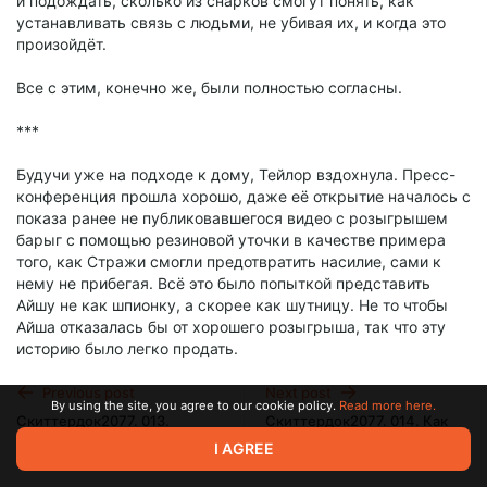
и подождать, сколько из снарков смогут понять, как
устанавливать связь с людьми, не убивая их, и когда это
произойдёт.
Все с этим, конечно же, были полностью согласны.
***
Будучи уже на подходе к дому, Тейлор вздохнула. Пресс-
конференция прошла хорошо, даже её открытие началось с
показа ранее не публиковавшегося видео с розыгрышем
барыг с помощью резиновой уточки в качестве примера
того, как Стражи смогли предотвратить насилие, сами к
нему не прибегая. Всё это было попыткой представить
Айшу не как шпионку, а скорее как шутницу. Не то чтобы
Айша отказалась бы от хорошего розыгрыша, так что эту
историю было легко продать.
На сеансе с Джессикой Тейлор немного порасстраивалась
Previous post
Next post
By using the site, you agree to our cookie policy.
Read more here.
тем, что на неё свалили заботу о целом шкафчике с
Скиттердок2077. 013.
Скиттердок2077. 014. Как
флаконами. Она действительно не знала, почему тайная
Рокзвезда от мира
следует трахнутый.
I AGREE
медицины.
организация, с которой она едва контактировала, передала
Jun 01 2025 17:01
Jun 08 2025 20:35
ей столь ценные вещи, и это легло ей на плечи большим