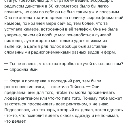
статус «безопасных для Стражей» вещей. Эхорадар с
радиусом действия в 50 километров было бы легко
починить, но сам по себе он не был таким уж и полезным.
Она не хотела тратить время на починку широкоформатной
камеры, по крайней мере сейчас, тем более, что та
уступала камере, встроенной в её телефон. Она не была
уверена, зачем ей вообще мог понадобиться лучевой
пистолет, луч которого мог только удалять изюм из
выпечки, а целый ряд полок вообще был заставлен
сломанными радиоприёмниками разных видов и форм.
— Ты не знаешь, что это за коробка с кучей очков вон там?
— спросила Эми.
— Когда я проверяла в последний раз, там были
рентгеновские очки, — ответила Тейлор. — Они
предназначены для того, чтобы ты могла просвечивать
людей рентгеном или что-то типа того. Почему тебе может
захотеться просвечивать всех рентгеном, я не знаю.
Подозреваю, что технарь, который их делал, хотел сделать
что-то, что позволит видеть сквозь одежду и не понимал,
что делает.