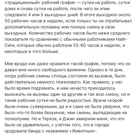
«традиционный» рабочий график — сутки на работе, сутки
дома и снова сутки на работе, после чего за этим
следовало 4 или 5 выходных дней. В итоге выходило около
50 рабочих часов в неделю, если только ты не отрабатывал
дополнительную половину или полную смену в свои
выходные. Количество рабочих часов было ниже среднего
показателя по сравнению с обычными работниками Найт-
Сити, которые обычно работали 55-60 часов в неделю, а
некоторые и того больше.
Мне вроде как даже нравился такой график, потому что он
давал мне много свободного времени. Однако в те дни,
когда рабочие смены сплошь состояли из вызовов, было
действительно немного тяжеловато. Как правило, у нас
было время подремать, и нам нечасто приходилось
выезжать на вызовы один за другим и так всю смену, но и
такие рабочие сутки не были редкостью. Врачи скорой
были очень суеверными, да и я сама не была уверена, что
было что-то более безумное, чем смены, выпадающие на
полнолуние. Но и Тереза, и Джин заверили меня, что это
было не удивительно, с учётом того, что в городе
орудовала банда с названием «Животные».