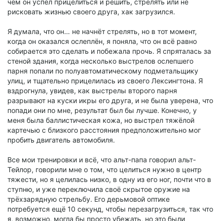
чем он успел прицелиться и решить, стрелять или не
рисковать жизнью своего друга, хак загрузился.
Я думала, что он… не начнёт стрелять, но в тот момент,
когда он оказался ослеплён, я поняла, что он всё равно
собирается это сделать и побежала прочь. Я спряталась за
стеной здания, когда несколько выстрелов ослепшего
парня попали по полуавтоматическому подметальщику
улиц, и тщательно прицелилась из своего Лексингтона. Я
вздрогнула, увидев, как выстрелы второго парня
разрывают на куски икры его друга, и не была уверена, что
попади они по мне, результат был бы лучше. Конечно, у
меня была баллистическая кожа, но выстрел тяжёлой
картечью с близкого расстояния предположительно мог
пробить двигатель автомобиля.
Все мои тренировки и всё, что альт-папа говорил альт-
Тейлор, говорили мне о том, что целиться нужно в центр
тяжести, но я целилась низко, в одну из его ног, почти что в
ступню, и уже переключила своё скрытое оружие на
трёхзарядную стрельбу. Его дерьмовой оптике
потребуется ещё 10 секунд, чтобы перезагрузиться, так что
я, возможно, могла бы просто убежать, но это были