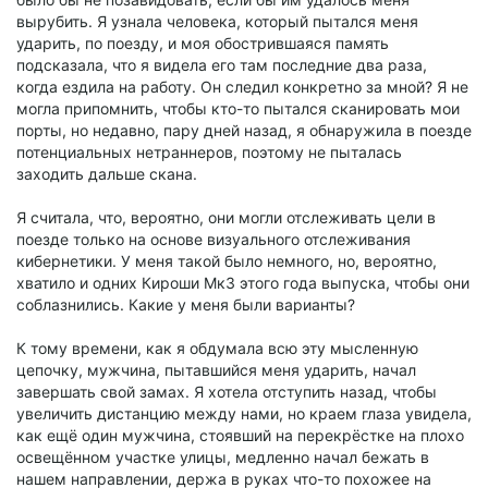
вырубить. Я узнала человека, который пытался меня
ударить, по поезду, и моя обострившаяся память
подсказала, что я видела его там последние два раза,
когда ездила на работу. Он следил конкретно за мной? Я не
могла припомнить, чтобы кто-то пытался сканировать мои
порты, но недавно, пару дней назад, я обнаружила в поезде
потенциальных нетраннеров, поэтому не пыталась
заходить дальше скана.
Я считала, что, вероятно, они могли отслеживать цели в
поезде только на основе визуального отслеживания
кибернетики. У меня такой было немного, но, вероятно,
хватило и одних Кироши Мк3 этого года выпуска, чтобы они
соблазнились. Какие у меня были варианты?
К тому времени, как я обдумала всю эту мысленную
цепочку, мужчина, пытавшийся меня ударить, начал
завершать свой замах. Я хотела отступить назад, чтобы
увеличить дистанцию между нами, но краем глаза увидела,
как ещё один мужчина, стоявший на перекрёстке на плохо
освещённом участке улицы, медленно начал бежать в
нашем направлении, держа в руках что-то похожее на