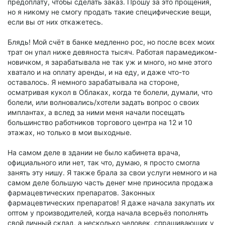
предоплату, чтобы сделать заказ. Прошу за это прощения,
но я никому не смогу продать такие специфические вещи,
если вы от них откажетесь.
Блядь! Мой счёт в банке медленно рос, но после всех моих
трат он упал ниже девяноста тысяч. Работая парамедиком-
новичком, я зарабатывала не так уж и много, но мне этого
хватало и на оплату аренды, и на еду, и даже что-то
оставалось. Я немного зарабатывала на стороне,
осматривая кукол в Облаках, когда те болели, думали, что
болели, или волновались/хотели задать вопрос о своих
имплантах, а вслед за ними меня начали посещать
большинство работников торгового центра на 12 и 10
этажах, но только в мои выходные.
На самом деле в здании не было кабинета врача,
официального или нет, так что, думаю, я просто смогла
занять эту нишу. Я также брала за свои услуги немного и на
самом деле большую часть денег мне приносила продажа
фармацевтических препаратов. Законных
фармацевтических препаратов! Я даже начала закупать их
оптом у производителей, когда начала всерьёз пополнять
свой личный склад, а несколько человек, спрашивающих у