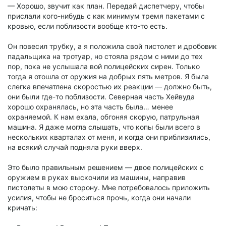
— Хорошо, звучит как план. Передай диспетчеру, чтобы
прислали кого-нибудь с как минимум тремя пакетами с
кровью, если поблизости вообще кто-то есть.
Он повесил трубку, а я положила свой пистолет и дробовик
падальщика на тротуар, но стояла рядом с ними до тех
пор, пока не услышала вой полицейских сирен. Только
тогда я отошла от оружия на добрых пять метров. Я была
слегка впечатлена скоростью их реакции — должно быть,
они были где-то поблизости. Северная часть Хейвуда
хорошо охранялась, но эта часть была… менее
охраняемой. К нам ехала, обгоняя скорую, патрульная
машина. Я даже могла слышать, что копы были всего в
нескольких кварталах от меня, и когда они приблизились,
на всякий случай подняла руки вверх.
Это было правильным решением — двое полицейских с
оружием в руках выскочили из машины, направив
пистолеты в мою сторону. Мне потребовалось приложить
усилия, чтобы не броситься прочь, когда они начали
кричать: