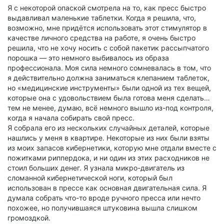
Я с некоторой опаской смотрела на то, как пресс быстро
выдавливал маленькие таблетки. Когда я решила, что,
возможно, мне придётся использовать этот стимулятор в
качестве личного средства на работе, я очень быстро
решила, что не хочу носить с собой пакетик рассыпчатого
порошка — это немного выбивалось из образа
профессионала. Моя сила немного сомневалась в том, что
я действительно должна заниматься клепанием таблеток,
но «медицинские инструменты» были одной из тех вещей,
которые она с удовольствием была готова меня сделать…
тем не менее, думаю, всё немного вышло из-под контроля,
когда я начала собирать свой пресс.
Я собрала его из нескольких случайных деталей, которые
нашлись у меня в квартире. Некоторые из них были взяты
из моих запасов кибернетики, которую мне отдали вместе с
пожитками риппердока, и ни один из этих расходников не
стоил больших денег. Я узнала микро-двигатель из
сломанной кибернетической ноги, который был
использован в прессе как основная двигательная сила. Я
думала собрать что-то вроде ручного пресса или нечто
похожее, но получившаяся штуковина вышла слишком
громоздкой.