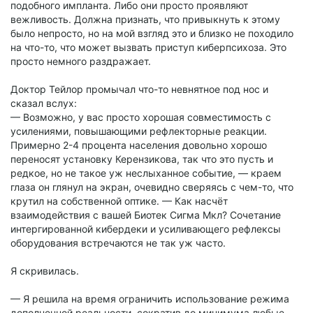
подобного импланта. Либо они просто проявляют
вежливость. Должна признать, что привыкнуть к этому
было непросто, но на мой взгляд это и близко не походило
на что-то, что может вызвать приступ киберпсихоза. Это
просто немного раздражает.
Доктор Тейлор промычал что-то невнятное под нос и
сказал вслух:
— Возможно, у вас просто хорошая совместимость с
усилениями, повышающими рефлекторные реакции.
Примерно 2-4 процента населения довольно хорошо
переносят установку Керензикова, так что это пусть и
редкое, но не такое уж неслыханное событие, — краем
глаза он глянул на экран, очевидно сверяясь с чем-то, что
крутил на собственной оптике. — Как насчёт
взаимодействия с вашей Биотек Сигма Мкл? Сочетание
интергированной кибердеки и усиливающего рефлексы
оборудования встречаются не так уж часто.
Я скривилась.
— Я решила на время ограничить использование режима
дополненной реальности, сократив до минимума любые