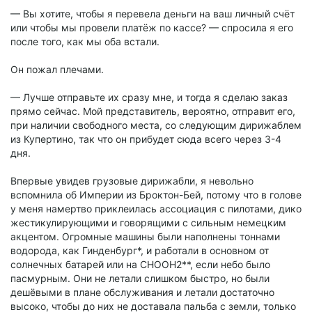
— Вы хотите, чтобы я перевела деньги на ваш личный счёт
или чтобы мы провели платёж по кассе? — спросила я его
после того, как мы оба встали.
Он пожал плечами.
— Лучше отправьте их сразу мне, и тогда я сделаю заказ
прямо сейчас. Мой представитель, вероятно, отправит его,
при наличии свободного места, со следующим дирижаблем
из Купертино, так что он прибудет сюда всего через 3-4
дня.
Впервые увидев грузовые дирижабли, я невольно
вспомнила об Империи из Броктон-Бей, потому что в голове
у меня намертво приклеилась ассоциация с пилотами, дико
жестикулирующими и говорящими с сильным немецким
акцентом. Огромные машины были наполнены тоннами
водорода, как Гинденбург*, и работали в основном от
солнечных батарей или на CHOOH2**, если небо было
пасмурным. Они не летали слишком быстро, но были
дешёвыми в плане обслуживания и летали достаточно
высоко, чтобы до них не доставала пальба с земли, только