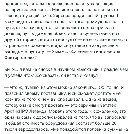
процентам, которые хорошо переносят ускоряющие
восприятие импланты. Мне интересно, является ли это
господствующей точкой зрение среди вашей группы. Я
могу видеть привлекательность этого преимущества. По
сути, это означает, что вы проживёте в два-три раза
дольше, пусть даже не объективно, а субъективно, но с
другой стороны, кого это волнует? — на его лице возникло
странное выражение, когда он уставился задумчивым
взглядом в пустоту. — Хммм… оба немного интроверты.
Фактор отсева?
Эй! Я… я вам не сноска в научном изыскании! Прежде, чем
я успела что-либо сказать, он встал и кивнул:
— Что ж, думаю, на этом можно закончить… Ох, точно. Я
позвонил своему поставщику, и он сможет достать мне
кое-что из того, о чём вы спрашивали. Одна из вещей,
которую мне смогут достать — это серийный Зетатех
АрктикПРО Легенда. Модель этого года. К сожалению, это
одна из самых дорогих моделей из того, что вы запросили,
и общая стоимость оборудования составит больше 20
тысяч евродолларов. Мне понадобится половина суммы на