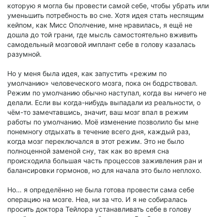
которую я могла бы провести самой себе, чтобы убрать или
уменьшить потребность во сне. Хотя идея стать неспящим
кейпом, как Мисс Ополчение, мне нравилась, я ещё не
дошла до той грани, где мысль самостоятельно вживить
самодельный мозговой имплант себе в голову казалась
разумной.
Но у меня была идея, как запустить «режим по
умолчанию» человеческого мозга, пока он бодрствовал.
Режим по умолчанию обычно наступал, когда вы ничего не
делали. Если вы когда-нибудь выпадали из реальности, о
чём-то замечтавшись, значит, ваш мозг впал в режим
работы по умолчанию. Моё изменение позволило бы мне
понемногу отдыхать в течение всего дня, каждый раз,
когда мозг переключался в этот режим. Это не было
полноценной заменой сну, так как во время сна
происходила большая часть процессов заживления ран и
балансировки гормонов, но для начала это было неплохо.
Но… я определённо не была готова провести сама себе
операцию на мозге. Неа, ни за что. И я не собиралась
просить доктора Тейлора устанавливать себе в голову