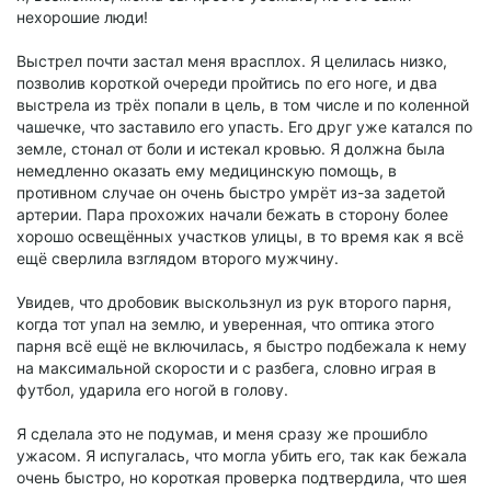
нехорошие люди!
Выстрел почти застал меня врасплох. Я целилась низко,
позволив короткой очереди пройтись по его ноге, и два
выстрела из трёх попали в цель, в том числе и по коленной
чашечке, что заставило его упасть. Его друг уже катался по
земле, стонал от боли и истекал кровью. Я должна была
немедленно оказать ему медицинскую помощь, в
противном случае он очень быстро умрёт из-за задетой
артерии. Пара прохожих начали бежать в сторону более
хорошо освещённых участков улицы, в то время как я всё
ещё сверлила взглядом второго мужчину.
Увидев, что дробовик выскользнул из рук второго парня,
когда тот упал на землю, и уверенная, что оптика этого
парня всё ещё не включилась, я быстро подбежала к нему
на максимальной скорости и с разбега, словно играя в
футбол, ударила его ногой в голову.
Я сделала это не подумав, и меня сразу же прошибло
ужасом. Я испугалась, что могла убить его, так как бежала
очень быстро, но короткая проверка подтвердила, что шея