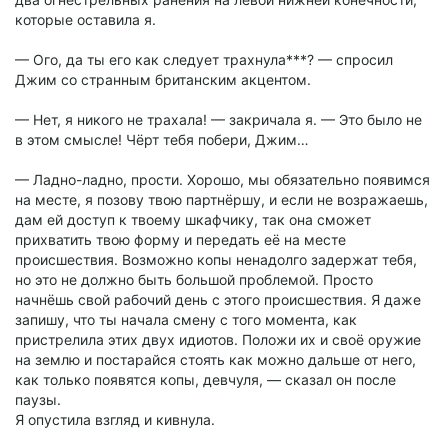
которые оставила я.
— Ого, да ты его как следует трахнула***? — спросил
Джим со странным британским акцентом.
— Нет, я никого не трахала! — закричала я. — Это было не
в этом смысле! Чёрт тебя побери, Джим…
— Ладно-ладно, прости. Хорошо, мы обязательно появимся
на месте, я позову твою партнёршу, и если не возражаешь,
дам ей доступ к твоему шкафчику, так она сможет
прихватить твою форму и передать её на месте
происшествия. Возможно копы ненадолго задержат тебя,
но это не должно быть большой проблемой. Просто
начнёшь свой рабочий день с этого происшествия. Я даже
запишу, что ты начала смену с того момента, как
пристрелила этих двух идиотов. Положи их и своё оружие
на землю и постарайся стоять как можно дальше от него,
как только появятся копы, девчуля, — сказал он после
паузы.
Я опустила взгляд и кивнула.