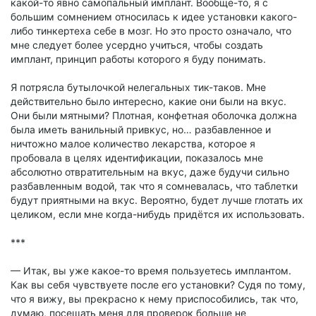
какой-то явно самопальный имплант. Вообще-то, я с
большим сомнением относилась к идее установки какого-
либо тинкертеха себе в мозг. Но это просто означало, что
мне следует более усердно учиться, чтобы создать
имплант, принцип работы которого я буду понимать.
Я потрясла бутылочкой нелегальных тик-таков. Мне
действительно было интересно, какие они были на вкус.
Они были мятными? Плотная, конфетная оболочка должна
была иметь ванильный привкус, но… разбавленное и
ничтожно малое количество лекарства, которое я
пробовала в целях идентификации, показалось мне
абсолютно отвратительным на вкус, даже будучи сильно
разбавленным водой, так что я сомневалась, что таблетки
будут приятными на вкус. Вероятно, будет лучше глотать их
целиком, если мне когда-нибудь придётся их использовать.
***
— Итак, вы уже какое-то время пользуетесь имплантом.
Как вы себя чувствуете после его установки? Судя по тому,
что я вижу, вы прекрасно к нему приспособились, так что,
думаю, посещать меня для проверок больше не