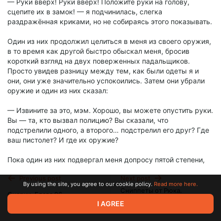
— Руки вверх! Руки вверх! Положите руки на голову,
сцепите их в замок! — я подчинилась, слегка
раздражённая криками, но не собираясь этого показывать.
Один из них продолжил целиться в меня из своего оружия,
в то время как другой быстро обыскал меня, бросив
короткий взгляд на двух поверженных падальщиков.
Просто увидев разницу между тем, как были одеты я и
они, они уже значительно успокоились. Затем они убрали
оружие и один из них сказал:
— Извините за это, мэм. Хорошо, вы можете опустить руки.
Вы — та, кто вызвал полицию? Вы сказали, что
подстрелили одного, а второго… подстрелил его друг? Где
ваш пистолет? И где их оружие?
Пока один из них подвергал меня допросу пятой степени,
другой улучил момент, чтобы осмотреть обоих
Previous post
Next post
представителей низшего социального класса и забрал у
By using the site, you agree to our cookie policy.
Read more here.
безногого бюджетный армейский пистолет, который
Сниппеты от Рюка.
Снарки. Глава 96.
Придумывать Хорошие
представлял из себя кусок дерьма, и который я должна
I AGREE
Названия Это Такая
была найти сама, если бы догадалась его обыскать. Я
Jun 01 2025 18:23
Jun 12 2025 18:34
Головная Боль (Червь/
указала первому полицейскому место, где на асфальте