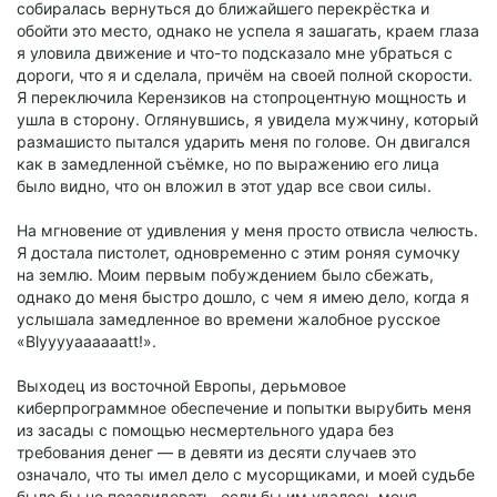
собиралась вернуться до ближайшего перекрёстка и
обойти это место, однако не успела я зашагать, краем глаза
я уловила движение и что-то подсказало мне убраться с
дороги, что я и сделала, причём на своей полной скорости.
Я переключила Керензиков на стопроцентную мощность и
ушла в сторону. Оглянувшись, я увидела мужчину, который
размашисто пытался ударить меня по голове. Он двигался
как в замедленной съёмке, но по выражению его лица
было видно, что он вложил в этот удар все свои силы.
На мгновение от удивления у меня просто отвисла челюсть.
Я достала пистолет, одновременно с этим роняя сумочку
на землю. Моим первым побуждением было сбежать,
однако до меня быстро дошло, с чем я имею дело, когда я
услышала замедленное во времени жалобное русское
«Blyyyyaaaaaatt!».
Выходец из восточной Европы, дерьмовое
киберпрограммное обеспечение и попытки вырубить меня
из засады с помощью несмертельного удара без
требования денег — в девяти из десяти случаев это
означало, что ты имел дело с мусорщиками, и моей судьбе
было бы не позавидовать, если бы им удалось меня