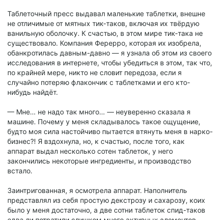
Таблеточный пресс выдавал маленькие таблетки, внешне
не отличимые от мятных тик-таков, включая их твёрдую
ванильную оболочку. К счастью, в этом мире тик-така не
существовало. Компания Ферерро, которая их изобрела,
обанкротилась давным-давно — я узнала об этом из своего
исследования в интернете, чтобы убедиться в этом, так что,
по крайней мере, никто не словит передоза, если я
случайно потеряю флакончик с таблетками и его кто-
нибудь найдёт.
— Мне… не надо так много… — неуверенно сказала я
машине. Почему у меня складывалось такое ощущение,
будто моя сила настойчиво пытается втянуть меня в нарко-
бизнес?! Я вздохнула, но, к счастью, после того, как
аппарат выдал несколько сотен таблеток, у него
закончились некоторые ингредиенты, и производство
встало.
Заинтригованная, я осмотрела аппарат. Наполнитель
представлял из себя простую декстрозу и сахарозу, коих
было у меня достаточно, а две сотни таблеток спид-таков
едва ли потратили слишком много активных элементов…