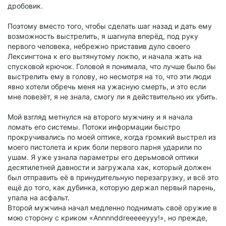
дробовик.
Поэтому вместо того, чтобы сделать шаг назад и дать ему
возможность выстрелить, я шагнула вперёд, под руку
первого человека, небрежно приставив дуло своего
Лексингтона к его вытянутому локтю, и начала жать на
спусковой крючок. Головой я понимала, что лучше было бы
выстрелить ему в голову, но несмотря на то, что эти люди
явно хотели обречь меня на ужасную смерть, и это если
мне повезёт, я не знала, смогу ли я действительно их убить.
Мой взгляд метнулся на второго мужчину и я начала
ломать его системы. Потоки информации быстро
прокручивались по моей оптике, когда громкий выстрел из
моего пистолета и крик боли первого парня ударили по
ушам. Я уже узнала параметры его дерьмовой оптики
десятилетней давности и загружала хак, который должен
был отправить её в принудительную перезагрузку, и всё это
ещё до того, как дубинка, которую держал первый парень,
упала на асфальт.
Второй мужчина начал медленно поднимать своё оружие в
мою сторону с криком «Annnnddreeeeeyyy!», но прежде,