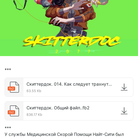
***
Скиттердок. 014. Как следует трахнутый..fb2
fb2
63.55 Kb
Скиттердок. Общий файл..fb2
fb2
836.17 Kb
***
У службы Медицинской Скорой Помощи Найт-Сити был