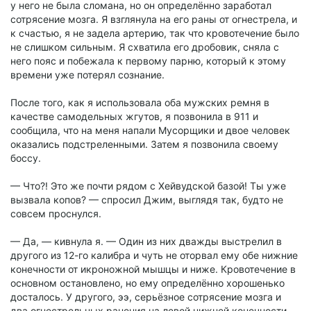
у него не была сломана, но он определённо заработал
сотрясение мозга. Я взглянула на его раны от огнестрела, и
к счастью, я не задела артерию, так что кровотечение было
не слишком сильным. Я схватила его дробовик, сняла с
него пояс и побежала к первому парню, который к этому
времени уже потерял сознание.
После того, как я использовала оба мужских ремня в
качестве самодельных жгутов, я позвонила в 911 и
сообщила, что на меня напали Мусорщики и двое человек
оказались подстреленными. Затем я позвонила своему
боссу.
— Что?! Это же почти рядом с Хейвудской базой! Ты уже
вызвала копов? — спросил Джим, выглядя так, будто не
совсем проснулся.
— Да, — кивнула я. — Один из них дважды выстрелил в
другого из 12-го калибра и чуть не оторвал ему обе нижние
конечности от икроножной мышцы и ниже. Кровотечение в
основном остановлено, но ему определённо хорошенько
досталось. У другого, ээ, серьёзное сотрясение мозга и
два огнестрельных ранения на левой нижней конечности,