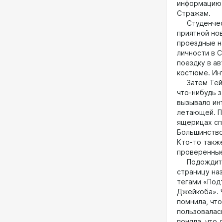
информацию 
Стражам.
Студенчески
приятной но
проездные н
личности в 
поездку в а
костюме. Ин
Затем Тейло
что-нибудь 
вызывало ин
летающей. П
ящерицах сп
Большинство
Кто-то также
проверенные
Подождите с
страницу наз
тегами «Под
Джейкоба». 
помнила, чт
пользовалас
поняла, что