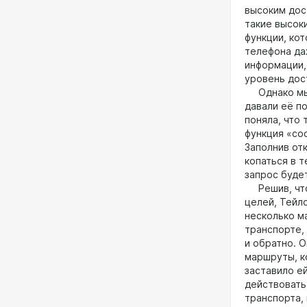
высоким дос
такие высок
функции, кот
телефона да
информации, 
уровень дос
Однако мысл
давали её по
поняла, что 
функция «со
Заполнив от
копаться в т
запрос буде
Решив, что 
целей, Тейл
несколько м
транспорте,
и обратно. 
маршруты, к
заставило ей
действовать
транспорта, 