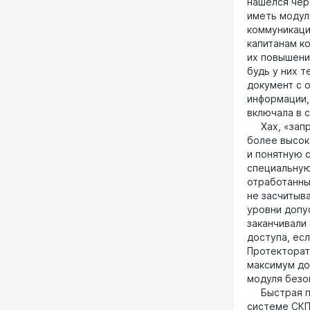
нашёлся чер
иметь модул
коммуникаци
капитанам к
их повышени
будь у них 
документ с 
информации,
включала в 
Хах, «запро
более высок
и понятную 
специальную
отработанны
не засчитыв
уровни допу
заканчивали
доступа, есл
Протекторат
максимум до
модуля безо
Быстрая про
системе СКП