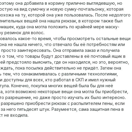
оэтому она добавила в корзину прилично выглядевшую, но
остую на вид сумочку и новую сумку-почтальонку, которая
похожа на ту, которой она уже пользовалась. После недолгого
лнительных вещей она нашла рюкзак, в котором также был
рмашек, куда она могла положить по крайней мере маску-
у резинок для волос.
алось какое-то время, чтобы просмотреть остальные вещи
 она не нашла ничего, что отвечало бы её потребностям или
 просто заинтересовать. Она отправила заказ и получила
 о том, что товары будут доставлены в её почтовый ящик в
ей предстояло выяснить, где он находился, но это, вероятно,
ождать, пока посылка действительно не придёт. Затем она
ь тем, что ознакамливалась с различными технологиями,
и доступны для всех, кто работал в СКП и имел нужный
тупа. Конечно, покупка многих вещей была бы для неё
а, хотя возможно некоторые вещи она могла бы приобрести,
это разрешение, но даже просто изучать их было интересно.
о разрешено приобрести рюкзак с распылителем пены, если
 за него пятьдесят штук. Разумеется, сама защитная пена в
т не входила.