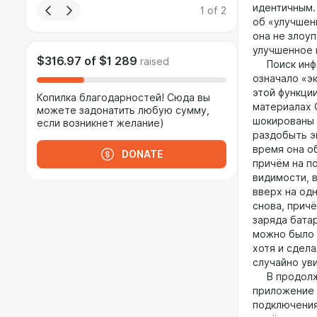
идентичным.
1
of
2
об «улучшен
она не злоуп
улучшенное 
$316.97
of
$1 289
raised
Поиск инфор
означало «э
этой функци
Копилка благодарностей! Сюда вы
материалах 
можете задонатить любую сумму,
шокированы 
если возникнет желание)
раздобыть э
время она о
DONATE
причём на п
видимости, 
вверх на одн
снова, прич
заряда бата
можно было 
хотя и сдела
случайно уви
В продолжен
приложение 
подключения