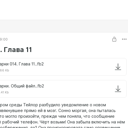
9:00
 Глава 11
арки 014. Глава 11..fb2
66 Kb
арки. Общий файл..fb2
.41 Kb
ом среды Тейлор разбудило уведомление о новом
звякнувшее прямо ей в мозг. Сонно моргая, она пыталась
это могло произойти, прежде чем поняла, что сообщение
ё рабочий телефон. Чёрт возьми! Она забыла включить на нём
осбережения, да? Она проигнорировала само оповещение,