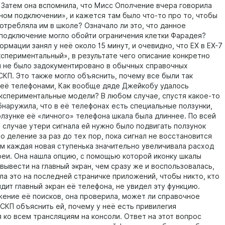
 Затем она вспомнила, что Мисс Ополчение вчера говорила
ном подключении», и кажется там было что-то про то, чтобы
отребляла им в школе? Означало ли это, что данное
подключение могло обойти ограничения клетки Фарадея?
мации занял у неё около 15 минут, и очевидно, что EX в EX-7
кспериментальный», в результате чего описание конкретно
и не было задокументировано в обычных справочных
СКП. Это также могло объяснить, почему все были так
её телефонами, Как вообще дяде Джейкобу удалось
кспериментальные модели? В любом случае, спустя какое-то
бнаружила, что в её телефонах есть специальные ползунки,
олзунке её «личного» телефона шкала была длиннее. По всей
в случае утери сигнала ей нужно было подвигать ползунок
о деление за раз до тех пор, пока сигнал не восстановится
ём каждая новая ступенька значительно увеличивала расход
реи. Она нашла опцию, с помощью которой иконку шкалы
вывести на главный экран, чем сразу же и воспользовалась,
ла это на последней страничке приложений, чтобы никто, кто
дит главный экран её телефона, не увидел эту функцию.
ие её поисков, она проверила, может ли справочное
СКП объяснить ей, почему у неё есть привилегия
 ко всем трансляциям на консоли. Ответ на этот вопрос