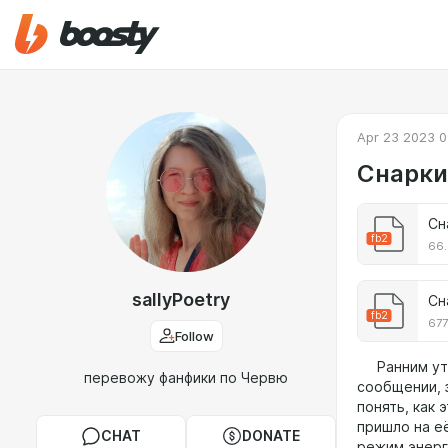
Apr 23 2023 0
Снарки.
Сн
fb2
66.
sallyPoetry
Сн
fb2
677
Follow
Ранним утр
перевожу фанфики по Червю
сообщении, 
понять, как 
пришло на е
CHAT
DONATE
режим энерг