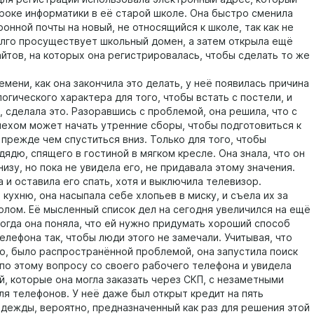
уроке информатики в её старой школе. Она быстро сменила
онной почты на новый, не относящийся к школе, так как не
долго просуществует школьный домен, а затем открыла ещё
айтов, на которых она регистрировалась, чтобы сделать то же
ени, как она закончила это делать, у неё появилась причина
огического характера для того, чтобы встать с постели, и
, сделала это. Разоравшись с проблемой, она решила, что с
пехом может начать утренние сборы, чтобы подготовиться к
 прежде чем спуститься вниз. Только для того, чтобы
ядю, спящего в гостиной в мягком кресле. Она знала, что он
низу, но пока не увидела его, не придавала этому значения.
 и оставила его спать, хотя и выключила телевизор.
ухню, она насыпала себе хлопьев в миску, и съела их за
олом. Её мысленный список дел на сегодня увеличился на ещё
когда она поняла, что ей нужно придумать хороший способ
елефона так, чтобы люди этого не замечали. Учитывая, что
но, было распространённой проблемой, она запустила поиск
по этому вопросу со своего рабочего телефона и увидела
й, которые она могла заказать через СКП, с незаметными
ля телефонов. У неё даже был открыт кредит на пять
дежды, вероятно, предназначенный как раз для решения этой