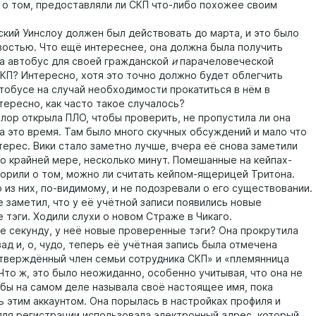
о том, предоставляли ли СКП что-либо похожее своим
й Уинслоу должен был действовать до марта, и это было
востью. Что ещё интереснее, она должна была получить
а автобус для своей гражданской
и
парачеловеческой
СКП? Интересно, хотя это точно должно будет облегчить
втобусе на случай необходимости прокатиться в нём в
тересно, как часто такое случалось?
р открыла ПЛО, чтобы проверить, не пропустила ли она
за это время. Там было много скучных обсуждений и мало что
терес. Вики стало заметно лучше, вчера её снова заметили
о крайней мере, несколько минут. Помешанные на кейпах-
орили о том, можно ли считать кейпом-ящерицей Тритона.
 из них, по-видимому, и не подозревали о его существовании.
 заметил, что у её учётной записи появились новые
 тэги. Ходили слухи о новом Страже в Чикаго.
екунду, у неё новые проверенные тэги? Она прокрутила
ад и, о, чудо, теперь её учётная запись была отмечена
тверждённый член семьи сотрудника СКП» и «племянница
Что ж, это было неожиданно, особенно учитывая, что она не
обы на самом деле называла своё настоящее имя, пока
ь этим аккаунтом. Она порылась в настройках профиля и
 для регистрации использовала электронный адрес, который