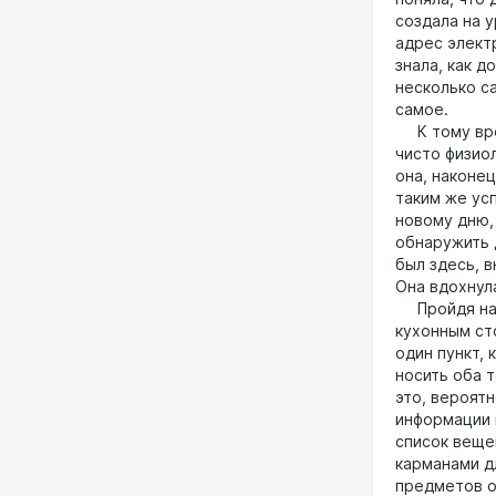
создала на 
адрес электр
знала, как 
несколько с
самое.
К тому врем
чисто физиол
она, наконец
таким же ус
новому дню,
обнаружить д
был здесь, в
Она вдохнула
Пройдя на к
кухонным ст
один пункт, 
носить оба т
это, вероят
информации 
список веще
карманами д
предметов о