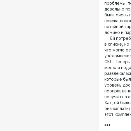
проблемы, п
довольно пр
была очень 
поиска допо
потайной ка
домино и пар
Ей потребов
в списке, но
что могло её
уведомление
СКП. Теперь 
могло и под
развлекалас
которые был
уровень дос
неоправданн
получив на 
Хах, ей был
она заплатит
этот комплек
***