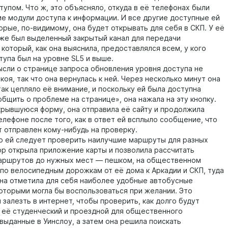
тупом. Что ж, это объясняло, откуда в её телефонах были
ие модули доступа к информации. И все другие доступные ей
орые, по-видимому, она будет открывать для себя в СКП. У её
же был выделенный закрытый канал для передачи
который, как она выяснила, предоставлялся всем, у кого
тупа был на уровне SL5 и выше.
и о странице запроса обновления уровня доступа не
коя, так что она вернулась к ней. Через несколько минут она
так цепляло её внимание, и поскольку ей была доступна
общить о проблеме на странице», она нажала на эту кнопку.
крывшуюся форму, она отправила её сайту и продолжила
елефоне после того, как в ответ ей всплыло сообщение, что
т отправлен кому-нибудь на проверку.
ей следует проверить наилучшие маршруты для разных
ор открыла приложение карты и позволила рассчитать
аршрутов до нужных мест — пешком, на общественном
 по велосипедным дорожкам от её дома к Аркадии и СКП, туда
Она отметила для себя наиболее удобные автобусные
оторыми могла бы воспользоваться при желании. Это
 залезть в интернет, чтобы проверить, как долго будут
 её студенческий и проездной для общественного
выданные в Уинслоу, а затем она решила поискать