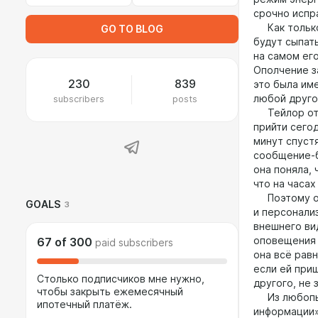
срочно испр
Как только 
GO TO BLOG
будут сыпать
на самом ег
Ополчение з
230
839
это была име
subscribers
posts
любой другой
Тейлор отве
прийти сегод
минут спустя
сообщение-б
она поняла, 
что на часах
Поэтому она
GOALS
3
и персонали
внешнего ви
оповещения 
67
of
300
paid subscribers
она всё равн
если ей приш
Столько подписчиков мне нужно,
другого, не 
чтобы закрыть ежемесячный
Из любопытс
ипотечный платёж.
информации» 