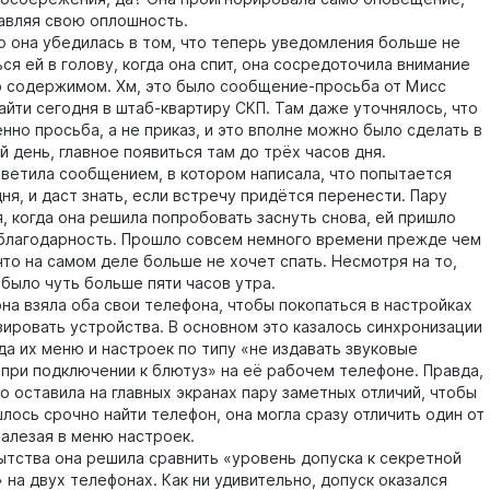
авляя свою оплошность.
она убедилась в том, что теперь уведомления больше не
ся ей в голову, когда она спит, она сосредоточила внимание
о содержимом. Хм, это было сообщение-просьба от Мисс
айти сегодня в штаб-квартиру СКП. Там даже уточнялось, что
нно просьба, а не приказ, и это вполне можно было сделать в
 день, главное появиться там до трёх часов дня.
тила сообщением, в котором написала, что попытается
ня, и даст знать, если встречу придётся перенести. Пару
, когда она решила попробовать заснуть снова, ей пришло
лагодарность. Прошло совсем немного времени прежде чем
что на самом деле больше не хочет спать. Несмотря на то,
 было чуть больше пяти часов утра.
 взяла оба свои телефона, чтобы покопаться в настройках
зировать устройства. В основном это казалось синхронизации
да их меню и настроек по типу «не издавать звуковые
при подключении к блютуз» на её рабочем телефоне. Правда,
о оставила на главных экранах пару заметных отличий, чтобы
лось срочно найти телефон, она могла сразу отличить один от
залезая в меню настроек.
тва она решила сравнить «уровень допуска к секретной
на двух телефонах. Как ни удивительно, допуск оказался