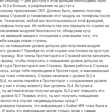
ез секунду — для доступа к этой функции необходимо было
ь SL3 и больше, и разрешение на доступ к
онному приложению СКП. Должно быть, именно поэтому
оманд Стражей устанавливали этот модуль на телефоны после
я. Технически, любой мог воспользоваться этой функцией,
телефоны получше. Из любопытства она перешла по ссылке на
описаниями модулей безопасности, обнаружив кучу
 не имевшей никакого отношения к описаниям того, что
себя каждая новая ступень.
с на повышение уровня допуска для получения модуля
ого уровня»? Перейдя по этой ссылке она попала на простую
страницу. Все члены Протектората и Стражей могли заполнить
 форму, чтобы попросить о повышении уровня допуска за
й год в Протекторате или Стражах. Время работы в Стражах
алось, когда тебя переводили в Протекторат, и максимальные
ска тоже отличались. Стражи начинали с уровня SL2 и
 SL4, но могли перейти в Протекторат с сохранением уровня
и у них к этому моменту был уровень SL4. Вступая в
, ты автоматически получал модуль SL3 и мог повысить его
 уровня SL7. Помимо этого, ты мог получить повышение
пасности в случае «индивидуальных нужд»?
верка показала, что информация о Бойне №9 тоже была в
. И знать эту информацию могли только люди с самым