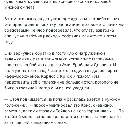
булочками, кувшином апельсинового сока и большой
миской омлета.
Затем они выгнали девушек,
прежде
чем кто-либо из них
мог предпринять попытку расплатиться за всё это личными
средствами. Тейлор подозревала, что оплату завтрака
спишут на рабочие расходы собрания или что-то в этом
роде.
Они вернулись обратно в гостиную с нагруженной
тележкой как раз в тот момент, когда Мисс Ополчение
повела за собой из лазарета Эми, Брайана и Денниса. И
если уж на то пошло, Лиза тоже входила в здание через
кафе-мороженое. Карлос с Крисом помогли им
переставить всё с тележки на большой стол, которого не
было в гостиной, когда они из неё уходили.
— Стол поднимается из пола и раскладывается в нужном
положении, — прокомментировал это Крис, очевидно,
заметив, какими глазами Тейлор на него таращилась. — По
крайней мере, когда всё работает и его не заклинивает из-
за попавшей в механизм грязи.