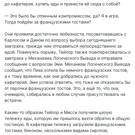
до кафетерия, купить еды и принести её сюда с собой?
— Это было бы отличным компромиссом, да? Я в игре.
Тогда пойдём за французскими тостами?
Они проявили достаточно любезности, посоветовавшись с
Карлосом и Дином по вопросу выбора сегодняшнего
завтрака, прежде чем отправиться непосредственно за
едой. Повинуясь порыву, Тейлор также поинтересовалась о
завтраке у Механизма Логического Вывода и отправила
сообщение с вопросом Эми. Механизм Логического Вывода
сообщил, что Лиза хотела бы немного французских тостов,
а к тому времени, как они добрались до нужного
кафетерия, Эми успела ответить, что тоже не отказалась бы
от парочки французских тостов. Это, а ещё то, что она,
очевидно, собиралась в любом случае присутствовать на
встрече.
Каким-то образом Тейлор и Мисси получили целую
тележку
еды, которую им пришлось везти обратно в общую
гостиную. В кафетерии тележку загрузили французскими
тостами, беконом, несколькими видами сиропов,