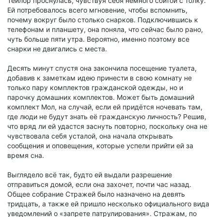
Тейлор проснулась, чувствуя себя немного сбитой с толку.
Ей потребовалось всего мгновение, чтобы вспомнить,
почему вокруг было столько снарков. Подключившись к
телефонам и планшету, она поняла, что сейчас было рано,
чуть больше пяти утра. Вероятно, именно поэтому все
снарки не двигались с места.
Десять минут спустя она закончила посещение туалета,
добавив к заметкам идею принести в свою комнату не
только пару комплектов гражданской одежды, но и
парочку домашних комплектов. Может быть домашний
комплект Мол, на случай, если ей придётся ночевать там,
где люди не будут знать её гражданскую личность? Решив,
что вряд ли ей удастся заснуть повторно, поскольку она не
чувствовала себя усталой, она начала открывать
сообщения и оповещения, которые успели прийти ей за
время сна.
Выглядело всё так, будто ей выдали разрешение
отправиться домой, если она захочет, почти час назад.
Общее собрание Стражей было назначено на девять
тридцать, а также ей пришло несколько официального вида
уведомлений о «запрете патрулирования». Стражам, по