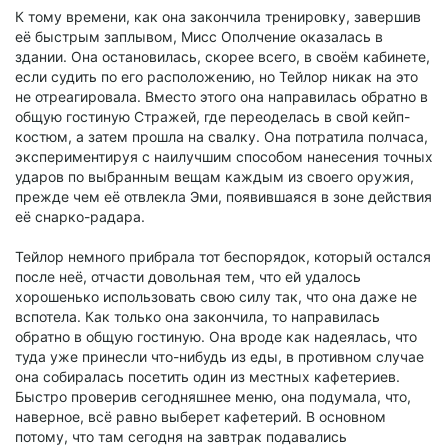
К тому времени, как она закончила тренировку, завершив
её быстрым заплывом, Мисс Ополчение оказалась в
здании. Она остановилась, скорее всего, в своём кабинете,
если судить по его расположению, но Тейлор никак на это
не отреагировала. Вместо этого она направилась обратно в
общую гостиную Стражей, где переоделась в свой кейп-
костюм, а затем прошла на свалку. Она потратила полчаса,
экспериментируя с наилучшим способом нанесения точных
ударов по выбранным вещам каждым из своего оружия,
прежде чем её отвлекла Эми, появившаяся в зоне действия
её снарко-радара.
Тейлор немного прибрала тот беспорядок, который остался
после неё, отчасти довольная тем, что ей удалось
хорошенько использовать свою силу так, что она даже не
вспотела. Как только она закончила, то направилась
обратно в общую гостиную. Она вроде как надеялась, что
туда уже принесли что-нибудь из еды, в противном случае
она собиралась посетить один из местных кафетериев.
Быстро проверив сегодняшнее меню, она подумала, что,
наверное, всё равно выберет кафетерий. В основном
потому, что там сегодня на завтрак подавались