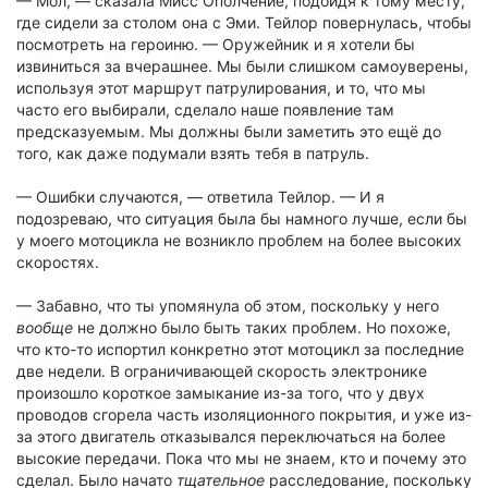
— Мол, — сказала Мисс Ополчение, подойдя к тому месту,
где сидели за столом она с Эми. Тейлор повернулась, чтобы
посмотреть на героиню. — Оружейник и я хотели бы
извиниться за вчерашнее. Мы были слишком самоуверены,
используя этот маршрут патрулирования, и то, что мы
часто его выбирали, сделало наше появление там
предсказуемым. Мы должны были заметить это ещё до
того, как даже подумали взять тебя в патруль.
— Ошибки случаются, — ответила Тейлор. — И я
подозреваю, что ситуация была бы намного лучше, если бы
у моего мотоцикла не возникло проблем на более высоких
скоростях.
— Забавно, что ты упомянула об этом, поскольку у него
вообще
не должно было быть таких проблем. Но похоже,
что кто-то испортил конкретно этот мотоцикл за последние
две недели. В ограничивающей скорость электронике
произошло короткое замыкание из-за того, что у двух
проводов сгорела часть изоляционного покрытия, и уже из-
за этого двигатель отказывался переключаться на более
высокие передачи. Пока что мы не знаем, кто и почему это
сделал. Было начато
тщательное
расследование, поскольку