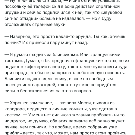
— Ну, я ничего не слышала, — и она бы и не услышала,
поскольку её телефон был в зоне действия спрятанной
игрушки и сейчас подключился к ней, так что «звуковой
сигнал отладки» больше не издавался. — Но я буду
отслеживать странные звуки.
— Наверное, это просто какая-то ерунда. Ты как, хочешь
пончик? Их принесли пару минут назад.
— Я думаю сходить за блинчиками. Или французскими
тостами. Думаю, я бы предпочла французские тосты, но их
подают в кафетерии наверху, так что мне нужно идти туда
при параде, чтобы не раскрывать собственную личность.
Блинчики подают здесь внизу, в зоне со свободным
посещением паралюдей, так что тут мне не придётся
сильно беспокоиться из-за этого вопроса.
— Хорошее замечание, — заявила Мисси, выходя из
коридора, ведущего в личные комнаты, уже одетая в
костюм. — У меня нет сильного желания пробовать ни то,
ни другое, но думаю, оба этих варианта всё равно звучат
лучше, чем пончики. Но вообще, время собрания уже
приближается, так что, может, нам просто стоит пройтись