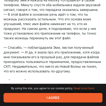
телефону Эми и нажала на кнопку «отправить» в своём
телефоне. Минуту спустя оба мобильника издали звуковой
сигнал, говоря о том, что передача оказалась завершена.
— В этой файле в основном речь идёт о том, что ты
можешь рассказать остальным. Что это основа моих
улучшений, плюс имя файла намекает на то, кто их
придумал. На самом деле, я подозреваю, что если у них
тоже установлено это приложение на телефон, ты точно
также можешь перекинуть им этот файл.
— Спасибо, — поблагодарила Эми, листая полученный
документ. — И да, я знала про это приложение, хотя когда
мне показывали его в прошлый раз, для передачи файлов
приходилось пользоваться терминалом, предоставленным
СКП. Неудивительно, что никто из Новой Волны не понял,
что его можно использовать по-другому.
— Итак, у тебя есть другие вопросы, или я могу заняться
разбором одежды?
Previous post
Next post
By using the site, you agree to our cookie policy.
Read more here.
Изгнанник. Ситуация Омега
Алхимик. Илиастр 16.2
— Только если ты расскажешь мне ещё немного про те
5.3
I AGREE
звуковые устройства? Это звучит забавно, особенно если
Jan 13 2024 03:00
Jan 15 2024 03:00
ими можно управлять с телефона или что-то в этом роде.