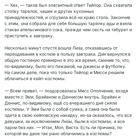
— Хех, — таков был элегантный ответ Тейлор. Она схватила
стопку тарелок, чашек и других кухонных
принадлежностей, и сгрузила всё на краю стола. Закончив
с этим, она собрала для себя большую тарелку еды и взяла
стакан апельсинового сока, прежде чем сесть на табурет и
приступить к завтраку.
Несколько минут спустя вошла Лиза, отказавшись от
переодевания в костюм в пользу завтрака. Дин вернулся в
общую гостиную примерно в это же время, сменив то, что,
по-видимому, было его пижамой, на джинсы и футболку.
На самом деле, пока что только Тейлор и Мисси решили
облачиться в кейп-костюмы.
— Всем привет, — поздоровалась Мисс Ополчение, входя
вместе с Эми, Брайаном и Деннисом внутрь. Брайан и
Деннис, по-видимому, ещё со вчерашнего дня сняли
костюмы. У Эми была с собой сумка, а сама она была
одета в свою кейповскую накидку, из-за оказалось, что все
девушки, за исключением Лизы, были в костюмах, а все
парни без них. — Итак, Мол, Виста. Есть ли причина, по
которой вы двое так рано облачились в костюмы?