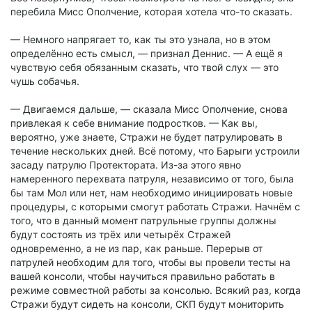
перебила Мисс Ополчение, которая хотела что-то сказать.
— Немного напрягает то, как ты это узнала, но в этом
определённо есть смысл, — признал Деннис. — А ещё я
чувствую себя обязанным сказать, что твой слух — это
чушь собачья.
— Двигаемся дальше, — сказала Мисс Ополчение, снова
привлекая к себе внимание подростков. — Как вы,
вероятно, уже знаете, Стражи не будет патрулировать в
течение нескольких дней. Всё потому, что Барыги устроили
засаду патрулю Протектората. Из-за этого явно
намеренного перехвата патруля, независимо от того, была
бы там Мол или нет, нам необходимо инициировать новые
процедуры, с которыми смогут работать Стражи. Начнём с
того, что в данный момент патрульные группы должны
будут состоять из трёх или четырёх Стражей
одновременно, а не из пар, как раньше. Перерыв от
патрулей необходим для того, чтобы вы провели тесты на
вашей консоли, чтобы научиться правильно работать в
режиме совместной работы за консолью. Всякий раз, когда
Стражи будут сидеть на консоли, СКП будут мониторить