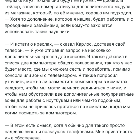
через блютуз, то мне они будут не нужны, — добавила
Тейлор, записав номер артикула дополнительного модуля
из магазина, который, по её мнению, хорошо им подходил.
— Хотя то дополнение, которое я нашла, будет работать и с
проводными разъёмами, если кому-то захочется
использовать такие наушники.
— И кстати о креслах, — сказал Карлос, доставая свой
телефон. — Я уже отправил запрос на несколько
дополнительных кресел для консоли. Я также добавил в
список два компьютера общего пользования, так что у нас
будет место, где мы сможем сесть и поработать, помимо
консоли или зоны с телевизором. Я также попросил
уточнить, можно ли разместить компьютеры в комнатах
каждого, чтобы мы могли немного уединиться с ними, и
чтобы нам обустроили две дополнительные полуприватные
зоны для работы с ноутбуками или чем-то подобным,
чтобы нам не пришлось прятаться по комнатам, когда мы
хотим посидеть за компьютером.
— В этом есть смысл, хотя я обычно для такого просто
надеваю визор и пользуюсь телефонами. Мне приватность
уже обеспечена.