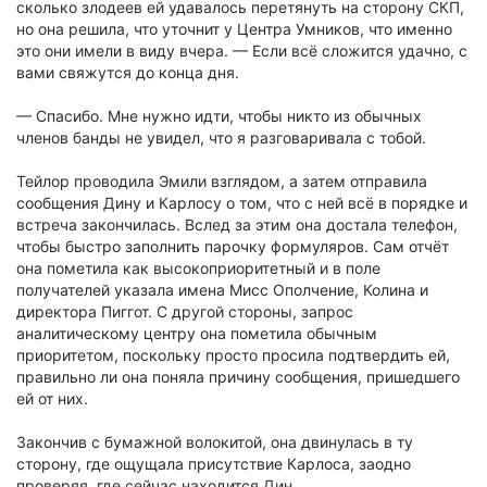
сколько злодеев ей удавалось перетянуть на сторону СКП,
но она решила, что уточнит у Центра Умников, что именно
это они имели в виду вчера. — Если всё сложится удачно, с
вами свяжутся до конца дня.
— Спасибо. Мне нужно идти, чтобы никто из обычных
членов банды не увидел, что я разговаривала с тобой.
Тейлор проводила Эмили взглядом, а затем отправила
сообщения Дину и Карлосу о том, что с ней всё в порядке и
встреча закончилась. Вслед за этим она достала телефон,
чтобы быстро заполнить парочку формуляров. Сам отчёт
она пометила как высокоприоритетный и в поле
получателей указала имена Мисс Ополчение, Колина и
директора Пиггот. С другой стороны, запрос
аналитическому центру она пометила обычным
приоритетом, поскольку просто просила подтвердить ей,
правильно ли она поняла причину сообщения, пришедшего
ей от них.
Закончив с бумажной волокитой, она двинулась в ту
сторону, где ощущала присутствие Карлоса, заодно
проверяя, где сейчас находится Дин.