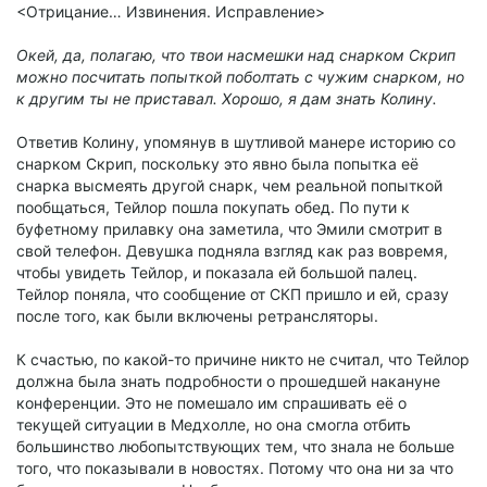
<Отрицание… Извинения. Исправление>
Окей, да, полагаю, что твои насмешки над снарком Скрип
можно посчитать попыткой поболтать с чужим снарком, но
к другим ты не приставал. Хорошо, я дам знать Колину.
Ответив Колину, упомянув в шутливой манере историю со
снарком Скрип, поскольку это явно была попытка её
снарка высмеять другой снарк, чем реальной попыткой
пообщаться, Тейлор пошла покупать обед. По пути к
буфетному прилавку она заметила, что Эмили смотрит в
свой телефон. Девушка подняла взгляд как раз вовремя,
чтобы увидеть Тейлор, и показала ей большой палец.
Тейлор поняла, что сообщение от СКП пришло и ей, сразу
после того, как были включены ретрансляторы.
К счастью, по какой-то причине никто не считал, что Тейлор
должна была знать подробности о прошедшей накануне
конференции. Это не помешало им спрашивать её о
текущей ситуации в Медхолле, но она смогла отбить
большинство любопытствующих тем, что знала не больше
того, что показывали в новостях. Потому что она ни за что