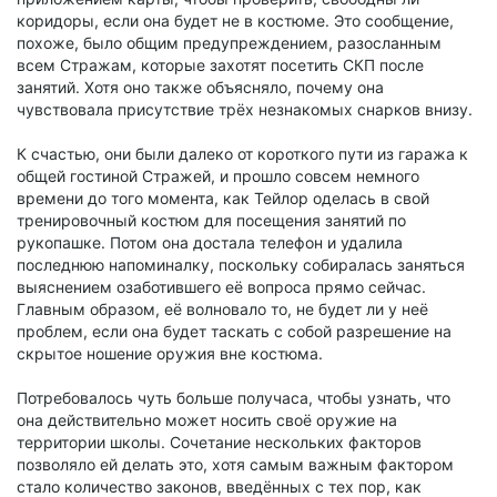
коридоры, если она будет не в костюме. Это сообщение,
похоже, было общим предупреждением, разосланным
всем Стражам, которые захотят посетить СКП после
занятий. Хотя оно также объясняло, почему она
чувствовала присутствие трёх незнакомых снарков внизу.
К счастью, они были далеко от короткого пути из гаража к
общей гостиной Стражей, и прошло совсем немного
времени до того момента, как Тейлор оделась в свой
тренировочный костюм для посещения занятий по
рукопашке. Потом она достала телефон и удалила
последнюю напоминалку, поскольку собиралась заняться
выяснением озаботившего её вопроса прямо сейчас.
Главным образом, её волновало то, не будет ли у неё
проблем, если она будет таскать с собой разрешение на
скрытое ношение оружия вне костюма.
Потребовалось чуть больше получаса, чтобы узнать, что
она действительно может носить своё оружие на
территории школы. Сочетание нескольких факторов
позволяло ей делать это, хотя самым важным фактором
стало количество законов, введённых с тех пор, как