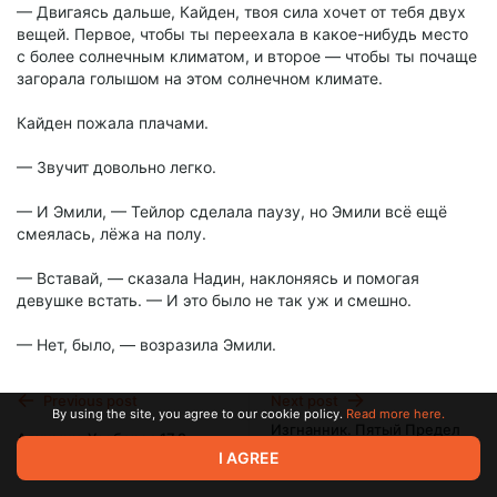
— Двигаясь дальше, Кайден, твоя сила хочет от тебя двух
вещей. Первое, чтобы ты переехала в какое-нибудь место
с более солнечным климатом, и второе — чтобы ты почаще
загорала голышом на этом солнечном климате.
Кайден пожала плачами.
— Звучит довольно легко.
— И Эмили, — Тейлор сделала паузу, но Эмили всё ещё
смеялась, лёжа на полу.
— Вставай, — сказала Надин, наклоняясь и помогая
девушке встать. — И это было не так уж и смешно.
— Нет, было, — возразила Эмили.
— Могу понять, в конце концов, это была довольно
Previous post
Next post
очевидная вещь, — хмыкнула Тейлор. — Итак, Эмили. Твоя
By using the site, you agree to our cookie policy.
Read more here.
Изгнанник. Пятый Предел
сила хочет знать, почему ты перестала вырезать на вещах
Алхимик. Уроборос 17.2
6.7
свою, ээ, руну?
I AGREE
Feb 24 2024 03:00
Feb 26 2024 03:00