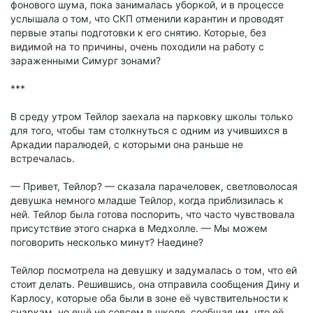
фонового шума, пока занималась уборкой, и в процессе
услышала о том, что СКП отменили карантин и проводят
первые этапы подготовки к его снятию. Которые, без
видимой на то причины, очень походили на работу с
зараженными Симург зонами?
***
В среду утром Тейлор заехала на парковку школы только
для того, чтобы там столкнуться с одним из учившихся в
Аркадии паралюдей, с которыми она раньше не
встречалась.
— Привет, Тейлор? — сказала парачеловек, светловолосая
девушка немного младше Тейлор, когда приблизилась к
ней. Тейлор была готова поспорить, что часто чувствовала
присутствие этого снарка в Медхолле. — Мы можем
поговорить несколько минут? Наедине?
Тейлор посмотрела на девушку и задумалась о том, что ей
стоит делать. Решившись, она отправила сообщения Дину и
Карлосу, которые оба были в зоне её чувствительности к
снаркам, но ещё не совсем в школе, сообщая им, что её