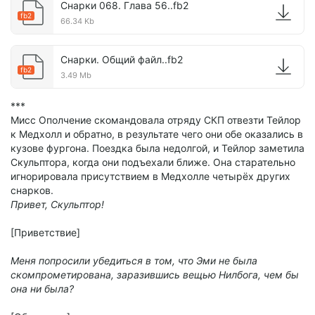
Снарки 068. Глава 56..fb2
fb2
66.34 Kb
Снарки. Общий файл..fb2
fb2
3.49 Mb
***
Мисс Ополчение скомандовала отряду СКП отвезти Тейлор
к Медхолл и обратно, в результате чего они обе оказались в
кузове фургона. Поездка была недолгой, и Тейлор заметила
Скульптора, когда они подъехали ближе. Она старательно
игнорировала присутствием в Медхолле четырёх других
снарков.
Привет, Скульптор!
[Приветствие]
Меня попросили убедиться в том, что Эми не была
скомпрометирована, заразившись вещью Нилбога, чем бы
она ни была?