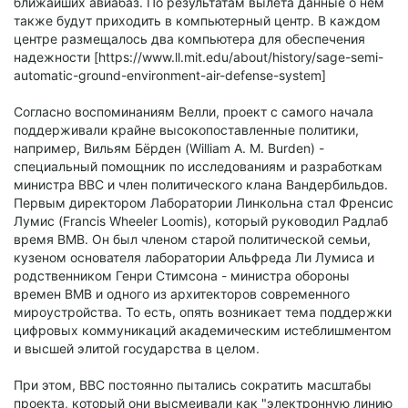
ближайших авиабаз. По результатам вылета данные о нем
также будут приходить в компьютерный центр. В каждом
центре размещалось два компьютера для обеспечения
надежности [https://www.ll.mit.edu/about/history/sage-semi-
automatic-ground-environment-air-defense-system]
Согласно воспоминаниям Велли, проект с самого начала
поддерживали крайне высокопоставленные политики,
например, Вильям Бёрден (William A. M. Burden) -
специальный помощник по исследованиям и разработкам
министра ВВС и член политического клана Вандербильдов.
Первым директором Лаборатории Линкольна стал Френсис
Лумис (Francis Wheeler Loomis), который руководил Радлаб
время ВМВ. Он был членом старой политической семьи,
кузеном основателя лаборатории Альфреда Ли Лумиса и
родственником Генри Стимсона - министра обороны
времен ВМВ и одного из архитекторов современного
мироустройства. То есть, опять возникает тема поддержки
цифровых коммуникаций академическим истеблишментом
и высшей элитой государства в целом.
При этом, ВВС постоянно пытались сократить масштабы
проекта, который они высмеивали как "электронную линию