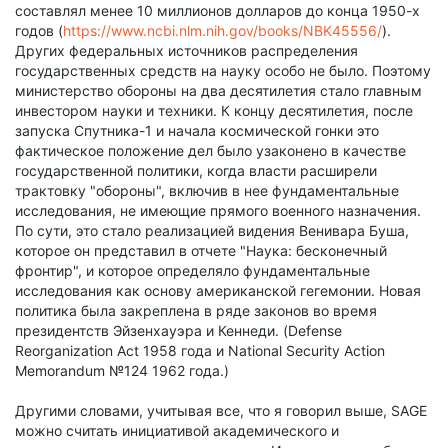
составлял менее 10 миллионов долларов до конца 1950-х
годов (
https://www.ncbi.nlm.nih.gov/books/NBK45556/
).
Других федеральных источников распределения
государственных средств на науку особо не было. Поэтому
министерство обороны на два десятилетия стало главным
инвестором науки и техники. К концу десятилетия, после
запуска Спутника-1 и начала космической гонки это
фактическое положение дел было узаконено в качестве
государственной политики, когда власти расширели
трактовку "обороны", включив в нее фундаментальные
исследования, не имеющие прямого военного назначения.
По сути, это стало реализацией видения Венивара Буша,
которое он представил в отчете "Наука: бесконечный
фронтир", и которое определяло фундаментальные
исследования как основу американской гегемонии. Новая
политика была закреплена в ряде законов во время
президентств Эйзенхауэра и Кеннеди. (Defense
Reorganization Act 1958 года и National Security Action
Memorandum №124 1962 года.)
Другими словами, учитывая все, что я говорил выше, SAGE
можно считать инициативой академического и