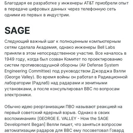
Благодаря ее разработке у инженеры AT&T приобрели опыт
в передаче цифровых данных через телефонную сеть
одними из первых в индустрии.
SAGE
Следующий важный шаг к полноценным компьютерным
сетям сделала Академия, однако инженеры Bell Labs
приняли в этом непосредственное участие. Все началось в
1949 году, когда был созван Комитет по проектированию
систем противовоздушной обороны (Air Defense System
Engineering Committee) под руководством Джорджа Вэлли
(George Valley). Во время войны он работал в Радиационной
лаборатории (Радлаб) над радарами и зенитными
установками, а после консультировал ВВС по вопросам
электроники.
Обычно идею реорганизации ПВО называют реакцией на
первый советский ядерный взрыв. Однако в своих
воспоминаниях [GEORGE E. VALLEY - How the SAGE
Development Began] Велли пишет, что заняться вопросом
автоматизации радаров для ВВС ему посоветовал Говард