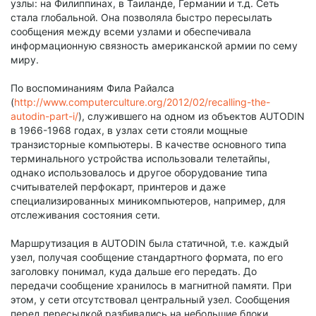
узлы: на Филиппинах, в Таиланде, Германии и т.д. Сеть
стала глобальной. Она позволяла быстро пересылать
сообщения между всеми узлами и обеспечивала
информационную связность американской армии по сему
миру.
По воспоминаниям Фила Райалса
(
http://www.computerculture.org/2012/02/recalling-the-
autodin-part-i/
), служившего на одном из объектов AUTODIN
в 1966-1968 годах, в узлах сети стояли мощные
транзисторные компьютеры. В качестве основного типа
терминального устройства использовали телетайпы,
однако использовалось и другое оборудование типа
считывателей перфокарт, принтеров и даже
специализированных миникомпьютеров, например, для
отслеживания состояния сети.
Маршрутизация в AUTODIN была статичной, т.е. каждый
узел, получая сообщение стандартного формата, по его
заголовку понимал, куда дальше его передать. До
передачи сообщение хранилось в магнитной памяти. При
этом, у сети отсутствовал центральный узел. Сообщения
перед пересылкой разбивались на небольшие блоки,