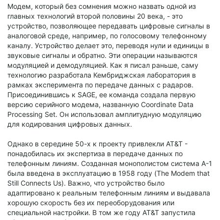
Модем, который без сомнения можно назвать одной из
главных технологий второй половины 20 века, - это
устройство, позволяющее передавать цифровые сигналы в
аналоговой среде, например, по голосовому телефонному
каналу. Устройство делает это, переводя нули и единицы в
звуковые сигналы и обратно. Эти операции называются
модуляцией и демодуляцией. Как я писал раньше, саму
технологию разработала Кембриджская лаборатория в
рамках эксперимента по передаче данных с радаров.
Присоединившись к SAGE, ее команда создала первую
версию серийного модема, названную Coordinate Data
Processing Set. Он использовал амплитудную модуляцию
для кодирования цифровых данных.
Однако в середине 50-х к проекту привлекли AT&T -
понадобилась их экспертиза в передаче данных по
телефонным линиям. Созданная монополистом система A-1
была введена в эксплуатацию в 1958 году (The Modem that
Still Connects Us). Важно, что устройство было
адаптировано к реальным телефонным линиям и выдавала
хорошую скорость без их переоборудования или
специальной настройки. В том же году AT&T запустила