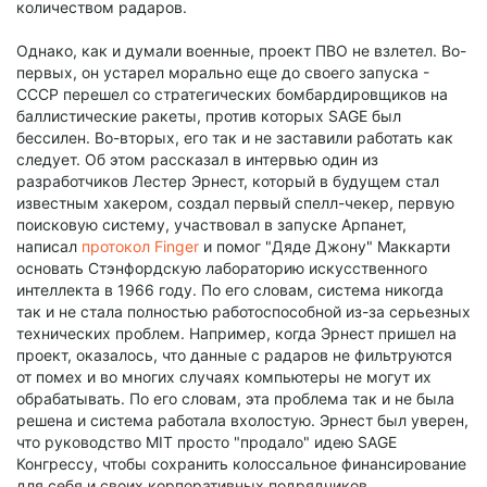
количеством радаров.
Однако, как и думали военные, проект ПВО не взлетел. Во-
первых, он устарел морально еще до своего запуска -
СССР перешел со стратегических бомбардировщиков на
баллистические ракеты, против которых SAGE был
бессилен. Во-вторых, его так и не заставили работать как
следует. Об этом рассказал в интервью один из
разработчиков Лестер Эрнест, который в будущем стал
известным хакером, создал первый спелл-чекер, первую
поисковую систему, участвовал в запуске Арпанет,
написал
протокол Finger
и помог "Дяде Джону" Маккарти
основать Стэнфордскую лабораторию искусственного
интеллекта в 1966 году. По его словам, система никогда
так и не стала полностью работоспособной из-за серьезных
технических проблем. Например, когда Эрнест пришел на
проект, оказалось, что данные с радаров не фильтруются
от помех и во многих случаях компьютеры не могут их
обрабатывать. По его словам, эта проблема так и не была
решена и система работала вхолостую. Эрнест был уверен,
что руководство MIT просто "продало" идею SAGE
Конгрессу, чтобы сохранить колоссальное финансирование
для себя и своих корпоративных подрядчиков.