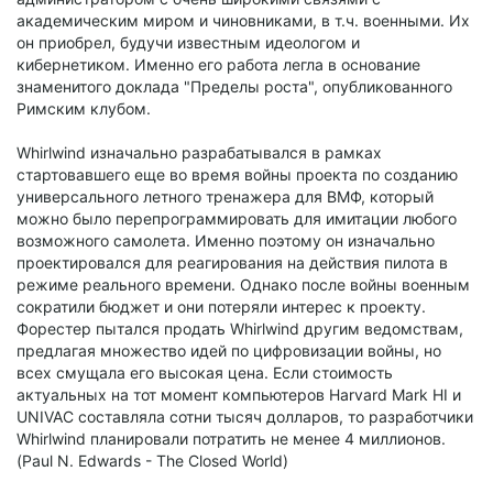
академическим миром и чиновниками, в т.ч. военными. Их
он приобрел, будучи известным идеологом и
кибернетиком. Именно его работа легла в основание
знаменитого доклада "Пределы роста", опубликованного
Римским клубом.
Whirlwind изначально разрабатывался в рамках
стартовавшего еще во время войны проекта по созданию
универсального летного тренажера для ВМФ, который
можно было перепрограммировать для имитации любого
возможного самолета. Именно поэтому он изначально
проектировался для реагирования на действия пилота в
режиме реального времени. Однако после войны военным
сократили бюджет и они потеряли интерес к проекту.
Форестер пытался продать Whirlwind другим ведомствам,
предлагая множество идей по цифровизации войны, но
всех смущала его высокая цена. Если стоимость
актуальных на тот момент компьютеров Harvard Mark HI и
UNIVAC составляла сотни тысяч долларов, то разработчики
Whirlwind планировали потратить не менее 4 миллионов.
(Paul N. Edwards - The Closed World)