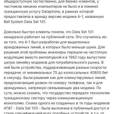
общедоступную (естественно, для бизнес-клиентов, у
частников никаких компьютеров не было и в помине)
гражданскую услугу Dataphone, в рамках которой
предоставляла в аренду версию модема A-1, названную
Bell System Data Set 101.
Довольно быстро клиенты поняли, что Data Set 101
ненадежно работает на публичной сети. Это случилось из-
за того, что A-1 был разработан для выделенных
арендованных линий, в которых было меньше шума. Для
решения этой проблемы инженеры перешли на частотную
модуляцию вместо амплитудной и в 1962 году выпустили
целую линейку модемов для потребительского рынка. В
ней были устройства, поддерживающие разные скорости
передачи: от минимальных 75 до колоссальных 40800 бит
в секунду. Были решения как для коммутируемых линий,
предполагающие дозвон по номеру телефона, так и для
арендуемых, напрямую связывающих два модема. По
сути, можно сказать, что государство передало технологию
гражданскому сектору через коммуникационную
монополию. Схема одного из созданных в те годы модемов
AT&T - Data Set 103 - была выложена в публичный доступ и
стала спецификацией всех подобных устройств, в т.ч. от