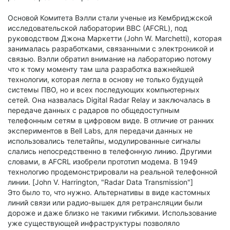
Основой Комитета Вэлли стали ученые из Кембриджской
исследовательской лаборатории ВВС (AFCRL), под
руководством Джона Маркетти (John W. Marchetti), которая
занималась разработками, связанными с электроникой и
связью. Вэлли обратил внимание на лабораторию потому
что к тому моменту там шла разработка важнейшей
технологии, которая легла в основу не только будущей
системы ПВО, но и всех последующих компьютерных
сетей. Она назвалась Digital Radar Relay и заключалась в
передаче данных с радаров по общедоступным
телефонным сетям в цифровом виде. В отличие от ранних
экспериментов в Bell Labs, для передачи данных не
использовались телетайпы, модулированные сигналы
слались непосредственно в телефонную линию. Другими
словами, в AFCRL изобрели прототип модема. В 1949
технологию продемонстрировали на реальной телефонной
линии. [John V. Harrington, "Radar Data Transmission"]
Это было то, что нужно. Альтернативы в виде кастомных
линий связи или радио-вышек для ретрансляции были
дороже и даже близко не такими гибкими. Использование
уже существующей инфраструктуры позволяло