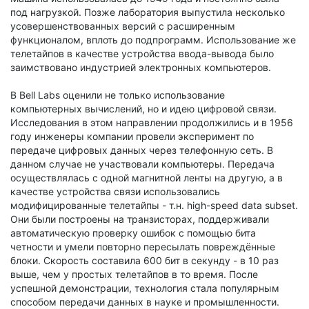
под нагрузкой. Позже лаборатория выпустила несколько
усовершенствованных версий с расширенным
функционалом, вплоть до подпрограмм. Использование же
телетайпов в качестве устройства ввода-вывода было
заимствовано индустрией электронных компьютеров.
В Bell Labs оценили не только использование
компьютерных вычислений, но и идею цифровой связи.
Исследования в этом направлении продолжились и в 1956
году инженеры компании провели эксперимент по
передаче цифровых данных через телефонную сеть. В
данном случае не участвовали компьютеры. Передача
осуществлялась с одной магнитной ленты на другую, а в
качестве устройства связи использовались
модифицированные телетайпы - т.н. high-speed data subset.
Они были построены на транзисторах, поддерживали
автоматическую проверку ошибок с помощью бита
четности и умели повторно пересылать повреждённые
блоки. Скорость составила 600 бит в секунду - в 10 раз
выше, чем у простых телетайпов в то время. После
успешной демонстрации, технология стала популярным
способом передачи данных в науке и промышленности.