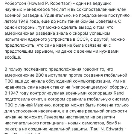
Робертсон (Howard P. Robertson) - один из ведущих
научных менеджеров тех лет и высокопоставленный член
военной разведки. Удивительно, но предложение поступило
летом 1949 года, еще до испытания бомбы Советами. С
одной стороны, тут можно сделать вывод о том, что
американская разведка знала о скором успешном
испытании ядерного устройства в СССР, с другой, можно
предположить, что сама идея не была связана ни с
предстоящим взрывом, ни даже с военными нуждами
вообще.
В пользу последнего предположения говорит то, что
американские ВВС выступали против создания глобальной
ПВО еще до начала обсуждений компьютеризации. Им не
нравилась сама идея ставки на "непроницаемую" оборону.
В 1947 году контролируемая военными корпорация Rand
подготовила отчет, в котором сравнила глобальную систему
ПВО с линией Мажино, которая может быть полезна только
для успокоения населения, а в случае реальной опасности
никак не поможет. Генералы настаивали на развитии
наступательного потенциала - новых самолетов, бомб и
ракет, а не создание идеальной защиты. [Paul N. Edwards -