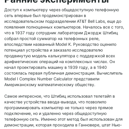
Доступ к компьютеру через общедоступную телефонную
сеть впервые был продемонстрирован в
исследовательском подразделении AT&T Bell Labs, еще до
появления полноценных компьютеров. Началось все с того,
что в 1937 году сотрудник лаборатории Джордж Штибиц
собрал простой сумматор на телефонных реле,
впоследствии названный Model K. Руководство оценило
потенциал устройства и заказало исследователю
продвинутую модель калькулятора с поддержкой всех
арифметических операций на комплексных числах. Он
начал проектировать машину в 1939 году, а в 1940
состоялась первая публичная демонстрация. Вычислитель
Model I Complex Number Calculator представили
Американскому математическому обществу.
Самое интересное, что Штибиц использовал телетайп в
качестве устройства ввода-вывода, что позволило
программировать компьютер не только через прямое
подключение, но и удаленно через общедоступную
телефонную сеть. Именно этот метод был использован для
демонстрации, которая проходила в Ганновере, штат Нью-