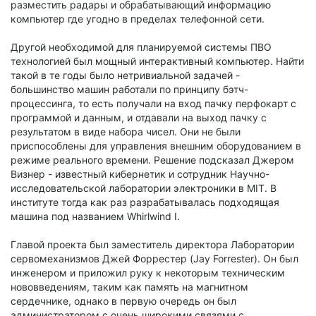
разместить радары и обрабатывающий информацию
компьютер где угодно в пределах телефонной сети.
Другой необходимой для планируемой системы ПВО
технологией был мощный интерактивный компьютер. Найти
такой в те годы было нетривиальной задачей -
большинство машин работали по принципу бэтч-
процессинга, то есть получали на вход пачку перфокарт с
программой и данным, и отдавали на выход пачку с
результатом в виде набора чисел. Они не были
приспособлены для управления внешним оборудованием в
режиме реального времени. Решение подсказал Джером
Визнер - известный кибернетик и сотрудник Научно-
исследовательской лаборатории электроники в MIT. В
институте тогда как раз разрабатывалась подходящая
машина под названием Whirlwind I.
Главой проекта был заместитель директора Лаборатории
сервомеханизмов Джей Форрестер (Jay Forrester). Он был
инженером и приложил руку к некоторым техническим
нововведениям, таким как память на магнитном
сердечнике, однако в первую очередь он был
администратором с очень широкими связями с