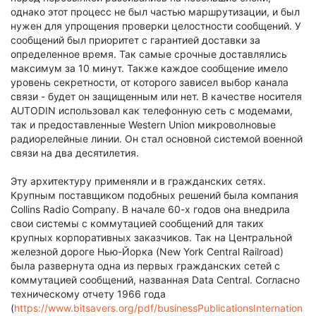
однако этот процесс не был частью маршрутизации, и был
нужен для упрощения проверки целостности сообщений. У
сообщений был приоритет с гарантией доставки за
определенное время. Так самые срочные доставлялись
максимум за 10 минут. Также каждое сообщение имело
уровень секретности, от которого зависел выбор канала
связи - будет он защищенным или нет. В качестве носителя
AUTODIN использовал как телефонную сеть с модемами,
так и предоставленные Western Union микроволновые
радиорелейные линии. Он стал основной системой военной
связи на два десятилетия.
Эту архитектуру применяли и в гражданских сетях.
Крупным поставщиком подобных решений была компания
Collins Radio Company. В начале 60-х годов она внедрила
свои системы с коммутацией сообщений для таких
крупных корпоративных заказчиков. Так на Центральной
железной дороге Нью-Йорка (New York Central Railroad)
была развернута одна из первых гражданских сетей с
коммутацией сообщений, названная Data Central. Согласно
техническому отчету 1966 года
(
https://www.bitsavers.org/pdf/businessPublicationsInternation