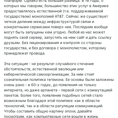
платформ. Однако есть большая разница. В те годы, о
которых мы говорим, большинство этих услуг в Америке
предоставлялось естественной (т.е. поддерживаемой
государством) монополией AT&T. Сейчас же существует
четкое деление между инфраструктурой связи и
конкретными сервисами поверх нее. Последние вообще
могут быть запущены кем угодно. Любой из нас может
поднять свой сервер, запустить на нем сайт и дать ссылку
друзьям. Без лицензирования и контроля со стороны
государства, и без договора с монополистом, которому
принадлежат провода.
Эта ситуация - не результат случайного стечения
обстоятельств, естественной эволюции или
кибернетической самоорганизации. За ним стоит
сознательная политика гегемона. Ее основы были заложены
очень рано - в 60-х годах, до появления не только
интернета, но даже арпанета - первой сети с коммутацией
пакетов. Более того, появление подобных сетей стало
возможным благодаря этой политике: как в области
технологий, так и в области регуляции коммуникаций.
Чтобы составить общую картину эпохи, давайте
посмотрим, как компьютерные сети вошли в жизнь