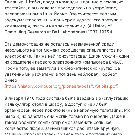
Гэмпшир. Штибиц вводил команды и данные с помощью
телетайпа, а вычисления проводились на устройстве,
расположенном в Нью-Йорке. Это считается первым
задокументированным примером удаленного доступа к
компьютеру, пусть и не электронному. (A History of
Computing Research at Bell Laboratories (1937-1975))
Эта демонстрация не осталась незамеченной среди
небольшого на тот момент сообщества специалистов по
электронике. Так на ней присутствовал Джон Мокли - один
из создателей первого электронного компьютера ENIAC.
Кроме того, ее заметили в кибернетических кругах. За
удаленными расчетами в тот день наблюдал Норберт
Винер
(
https://history.computer.org/pioneers/pdfs/S/Stibitz.pdf
).
8 января 1940 года система была введена в эксплуатацию.
Калькулятор стоял в шкафу, а доступ к нему был
организован через подключенные напрямую телетайпы. Их
было 3, но работать они могли только по очереди. Даже в
таком формате компьютер смог заменить большое
количество людей, занимавшихся расчетами вручную.
Машина использовалась до 1949 года и постоянно была