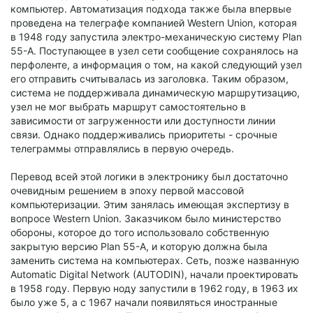
компьютер. Автоматизация подхода также была впервые
проведена на телеграфе компанией Western Union, которая
в 1948 году запустила электро-механическую систему Plan
55-A. Поступающее в узел сети сообщение сохранялось на
перфоленте, а информация о том, на какой следующий узел
его отправить считывалась из заголовка. Таким образом,
система не поддерживала динамическую маршрутизацию,
узел не мог выбрать маршрут самостоятельно в
зависимости от загруженности или доступности линии
связи. Однако поддерживались приоритеты - срочные
телеграммы отправлялись в первую очередь.
Перевод всей этой логики в электронику был достаточно
очевидным решением в эпоху первой массовой
компьютеризации. Этим занялась имеющая экспертизу в
вопросе Western Union. Заказчиком было министерство
обороны, которое до того использовало собственную
закрытую версию Plan 55-A, и которую должна была
заменить система на компьютерах. Сеть, позже названную
Automatic Digital Network (AUTODIN), начали проектировать
в 1958 году. Первую ноду запустили в 1962 году, в 1963 их
было уже 5, а с 1967 начали появиляться иностранные