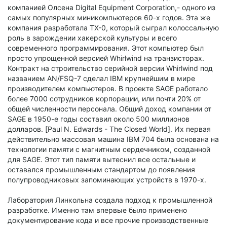
компанией Олсена Digital Equipment Corporation,- одного из
самых популярных миникомпьютеров 60-х годов. Эта же
компания разработала TX-0, который сыграл колоссальную
роль в зарождении хакерской культуры и всего
современного программирования. Этот компьютер был
просто упрощенной версией Whirlwind на транзисторах.
Контракт на строительство серийной версии Whirlwind под
названием AN/FSQ-7 сделал IBM крупнейшим в мире
производителем компьютеров. В проекте SAGE работало
более 7000 сотрудников корпорации, или почти 20% от
общей численности персонала. Общий доход компании от
SAGE в 1950-е годы составил около 500 миллионов
долларов. [Paul N. Edwards - The Closed World]. Их первая
действительно массовая машина IBM 704 была основана на
технологии памяти с магнитным сердечником, созданной
для SAGE. Этот тип памяти вытеснил все остальные и
оставался промышленным стандартом до появления
полупроводниковых запоминающих устройств в 1970-х.
Лаборатория Линкольна создала подход к промышленной
разработке. Именно там впервые было применено
документирование кода и все прочие производственные