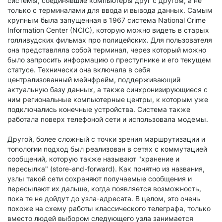
системы, соединявшие компьютеры друг с другом, а не
только с терминалами для ввода и вывода данных. Самым
крупным была запущенная в 1967 система National Crime
Information Center (NCIC), которую можно видеть в старых
голливудских фильмах про полицейских. Для пользователя
она представляла собой терминал, через который можно
было запросить информацию о преступнике и его текущем
статусе. Технически она включала в себя
централизованный мейнфрейм, поддерживающий
актуальную базу данных, а также синхронизирующиеся с
ним региональные компьютерные центры, к которым уже
подключались конечные устройства. Система также
работала поверх телефоной сети и использовала модемы.
Другой, более сложный с точки зрения маршрутизации и
топологии подход был реализован в сетях с коммутацией
сообщений, которую также называют "хранение и
пересылка" (store-and-forward). Как понятно из названия,
узлы такой сети сохраняют получаемые сообщения и
пересылают их дальше, когда появляется возможность,
пока те не дойдут до узла-адресата. В целом, это очень
похоже на схему работы классического телеграфа, только
вместо людей выбором следующего узла занимается