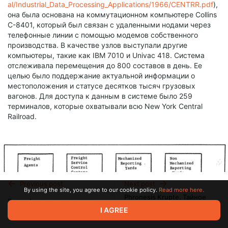
al/Industrial_Data_Processing_Applications/1966/CENTRR.pdf
),
она была основана на коммутационном компьютере Collins
C-8401, который был связан с удаленными нодами через
телефонные линии с помощью модемов собственного
производства. В качестве узлов выступали другие
компьютеры, такие как IBM 7010 и Univac 418. Система
отслеживала перемещения до 800 составов в день. Ее
целью было поддержание актуальной информации о
местоположения и статусе десятков тысяч грузовых
вагонов. Для доступа к данным в системе было 259
терминалов, которые охватывали всю New York Central
Railroad.
Previous post
Next post
By using the site, you agree to our cookie policy.
Read more here.
Phronesis Krupte. Тайное
Витрификация пропаганды
знание уличных самураев
I AGREE
Feb 11 09:21
Nov 11 2024 15:19