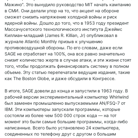
Мажино". Это вынудило руководство MIT начать кампанию
в СМИ. Они делали упор на то, что акцент на обороне
сможет снизить напряжение холодной войны и риск
ядерной войны. Дошло до того, что в 1953 году президент
Массачусетского технологического института Джеймс
Киллиан-младший (James R. Killian, Jr) опубликовал в
журнале Atlantic Monthly призыв к улучшению
противовоздушной обороны. По его словам, даже если
SAGE не отработает на 100%, она все равно значительно
снизит количество жертв в случае атаки, и эти жизни стоят
того, чтобы продолжать финансировать систему в полном
объеме. Эту статью перепечатали ведущие издания, такие
как The Boston Globe, и даже обсудили в Конгрессе.
В итоге, SAGE довели до конца и запустили в 1963 году. В
рабочей версии экспериментальный компьютер Whirlwind
был заменен промышленно выпускаемыми AN/FSQ-7 от
IBM. Эти компьютеры запускали программы, которые
состояли из более чем 500 000 строк кода — на тот
момент это были самые большие программы, когда-либо
написанные. Всего было установлено 24 компьютера,
соединенных по телефону друг с другом о большим