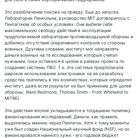
Это разоблачение похоже на правду. Еще до запуска
Лаборатории Линкольна, руководство MIT договорилось с
Пентагоном об особых условиях. Они выбили себя
максимальную свободу действий в эксплуатации
предполагаемой лаборатории противовоздушной обороны и
добились отсутствия оперативного контроля со стороны
военных. Другими словами, институт мог направлять
деньги военных на те исследования, которые считал
нужными, пока оставался в целом в рамках проекта по
созданию системы ПВО. Т.к. эта система предполагала
широкое использование электроники, на ее разработку
средства тратились в тех количествах, которые определял
институт, даже если результат не был применим для целей
обороны. (Kent Redmond, Thomas Smith - From Whirlwind to
MITRE)
Эти действия вполне укладываются в тогдашнюю политику
финансирования исследований. Деньги, как правило,
выделялись именно через Пентагон. Хотя к тому моменты
уже был создан Национальный научный фонд (NSF), но он
финансировался намного хуже - его годовой бюджет