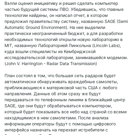
Вэлли оценил инициативу и решил сделать компьютер
частью будущей системы ПВО. Убедившись, что главные
технологии найдены, он написал отчет, в котором
предложил правительству систему, названную SAGE (Semi
Automatic Ground Environment). На нее выделили
практически неограниченный бюджет, а для разработки
необходимых технологий открыли новую лабораторию в
MIT, названную Лабораторией Линкольна (Lincoln Labs),
куда вошли специалисты из Кембриджской
исследовательской лаборатории, занимавшейся модемом.
(John V. Harrington - Radar Data Transmission)
План состоял в том, что большая сеть радаров будет
автоматически обнаруживать враждебные самолеты,
приближающиеся к материковой часть США с любого
направления. Данные об этом сразу же будут
передаваться по телефонным линиям в ближайший центр
SAGE, где они будут обрабатываться компьютером,
который будет показывать все небо над страной со всеми
находящимися в нем самолетами. После анализа
информации операторы будут с помощью цифрового
интерфейса назначать на перехват истребители с