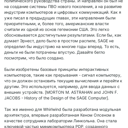
политического руководства страны. И направлен он был не
на создание системы ПВО нового поколения, а на развитие
индустрии компьютеров и цифровых коммуникаций. Как я
уже писал в предыдущих главах, эти направления были
приоритетными, и, более того, американские власти
считали их одной из основ гегемонии США. Это легко
обосновывается достигнутыми результатами. Если бы, как
думает Эрнест, дело было в простом распиле, SAGE не
определил бы индустрию на многие годы вперед. То есть,
деньги не были потрачены впустую. Давайте бегло
посмотрим, что было создано.
Были изобретены базовые принципы интерактивных
компьютеров, такие как прерывания - сигнал компьютеру,
что он должен остановить текущие вычисления и перейти к
другим. Это используется, например, для ввода данных с
внешних устройств. [MORTON M. ASTRAHAN and JOHN F.
JACOBS - History of the Design of the SAGE Computer].
Так же именно для Whirlwind была разработана модульная
архитектура, впервые разработанная Кеном Олсеном в
качестве сотрудника лаборатории Линкольна. Она стала
ключевой частью миникомпьютера PDP, созданного