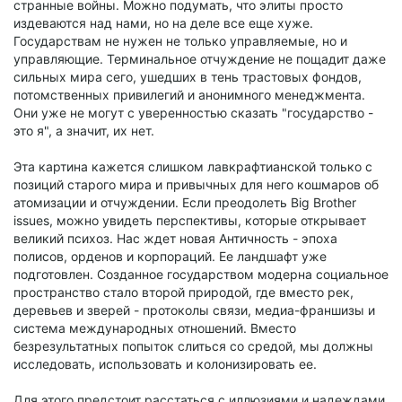
странные войны. Можно подумать, что элиты просто
издеваются над нами, но на деле все еще хуже.
Государствам не нужен не только управляемые, но и
управляющие. Терминальное отчуждение не пощадит даже
сильных мира сего, ушедших в тень трастовых фондов,
потомственных привилегий и анонимного менеджмента.
Они уже не могут с уверенностью сказать "государство -
это я", а значит, их нет.
Эта картина кажется слишком лавкрафтианской только с
позиций старого мира и привычных для него кошмаров об
атомизации и отчуждении. Если преодолеть Big Brother
issues, можно увидеть перспективы, которые открывает
великий психоз. Нас ждет новая Античность - эпоха
полисов, орденов и корпораций. Ее ландшафт уже
подготовлен. Созданное государством модерна социальное
пространство стало второй природой, где вместо рек,
деревьев и зверей - протоколы связи, медиа-франшизы и
система международных отношений. Вместо
безрезультатных попыток слиться со средой, мы должны
исследовать, использовать и колонизировать ее.
Для этого предстоит расстаться с иллюзиями и надеждами,