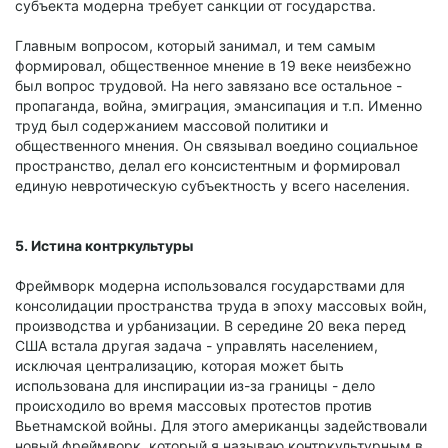
субъекта модерна требует санкции от государства.
Главным вопросом, который занимал, и тем самым
формировал, общественное мнение в 19 веке неизбежно
был вопрос трудовой. На него завязано все остальное -
пропаганда, война, эмиграция, эмансипация и т.п. Именно
труд был содержанием массовой политики и
общественного мнения. Он связывал воедино социальное
пространство, делал его консистентным и формировал
единую невротическую субъектность у всего населения.
5. Истина контркультуры
Фреймворк модерна использовался государствами для
консолидации пространства труда в эпоху массовых войн,
производства и урбанизации. В середине 20 века перед
США встала другая задача - управлять населением,
исключая централизацию, которая может быть
использована для инспирации из-за границы - дело
происходило во время массовых протестов против
Вьетнамской войны. Для этого американцы задействовали
новый фреймворк, который я называю контркультурным в