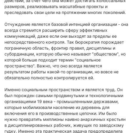
действий, за счет чего она может достигать колоссальных
размеров, реализовывать масштабные проекты и
преследовать свои цели на протяжении многих поколений.
Отчуждение является базовой интенцией организации - она
всегда стремится расширить сферу эффективных
коммуникаций, даже если они выходят за пределы ее
непосредственного контроля. Так бюрократия порождает
пограничную область, фронтир правил, дисциплины и
субординации, которую обычно называют "обществом", но
которой больше подходит термин "социальное
пространство". Важно, что оно всегда является
результатом работы какой-то организации, но вовсе не
обязательно полностью контролируется ей.
Именно социальным пространством и является труд. Он
был порожден самыми продвинутыми и технологичными
организациями 19 века - промышленными державами,
которые мобилизовали население из деревень для
включения его в производственные цепочки. Им было
нужно превратить миллионы наивно анархичных крестьян
в дисциплинированных рабочих, живущих по заводскому
гудку. Именно эта практическая задача предопределила