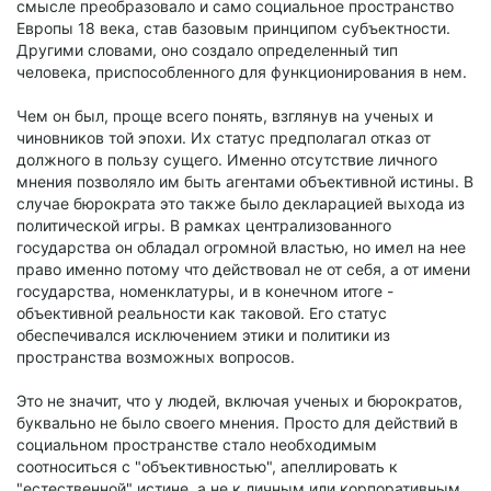
смысле преобразовало и само социальное пространство
Европы 18 века, став базовым принципом субъектности.
Другими словами, оно создало определенный тип
человека, приспособленного для функционирования в нем.
Чем он был, проще всего понять, взглянув на ученых и
чиновников той эпохи. Их статус предполагал отказ от
должного в пользу сущего. Именно отсутствие личного
мнения позволяло им быть агентами объективной истины. В
случае бюрократа это также было декларацией выхода из
политической игры. В рамках централизованного
государства он обладал огромной властью, но имел на нее
право именно потому что действовал не от себя, а от имени
государства, номенклатуры, и в конечном итоге -
объективной реальности как таковой. Его статус
обеспечивался исключением этики и политики из
пространства возможных вопросов.
Это не значит, что у людей, включая ученых и бюрократов,
буквально не было своего мнения. Просто для действий в
социальном пространстве стало необходимым
соотноситься с "объективностью", апеллировать к
"естественной" истине, а не к личным или корпоративным