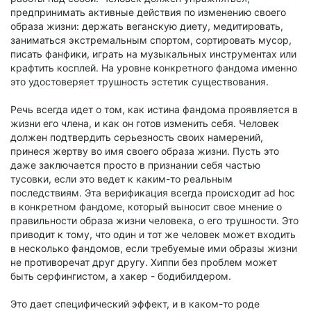
предпринимать активные действия по изменению своего
образа жизни: держать веганскую диету, медитировать,
заниматься экстремальным спортом, сортировать мусор,
писать фанфики, играть на музыкальных инструментах или
крафтить косплей. На уровне конкретного фандома именно
это удостоверяет трушность эстетик существования.
Речь всегда идет о том, как истина фандома проявляется в
жизни его члена, и как он готов изменить себя. Человек
должен подтвердить серьезность своих намерений,
принеся жертву во имя своего образа жизни. Пусть это
даже заключается просто в признании себя частью
тусовки, если это ведет к каким-то реальным
последствиям. Эта верификация всегда происходит ad hoc
в конкретном фандоме, который выносит свое мнение о
правильности образа жизни человека, о его трушности. Это
приводит к тому, что один и тот же человек может входить
в несколько фандомов, если требуемые ими образы жизни
не противоречат друг другу. Хиппи без проблем может
быть серфингистом, а хакер - бодибилдером.
Это дает специфический эффект, и в каком-то роде