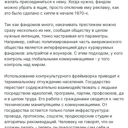
желать присоединиться к нему. Когда нужно, фандом
можно убрать в ящик, просто отключив ему рекламу, как
это было сделано с хиппи в начале 1970-х.
Так как фандомов много, накачивать престижем можно
сразу несколько из них, сообщая обществу в целом
нужные интенции, тонко настраивая его параметры.
Например, сейчас политизированная часть американского
общества является интерференцией двух курируемых
фандомов: альтрайтов и воукеров. С этим подходом, у кого
контроль над глобальными коммуникациями - у того
контроль над миром.
Использование контркультурного фреймворка приводит к
терминальному отчуждению населения. Государство
перестает содержательно взаимодействовать с людьми
посредством идеологий, программ, партии, профсоюзов, да
и в целом труда. Его работа с гражданами сводится к чисто
техническим манипуляциям с коммуникациями. От
государства остается только голая инфраструктура:
провода, протоколы, соцсети, продюсерские студии и
алгоритмы рекомендаций. Человеку не говорят, что он
должен делать - теперь он предоставлен сам себе и