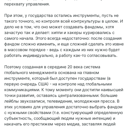
перехвату управления.
При этом, у государства остались инструменты, пусть не
такого точного, но контроля всей контркультуры в целом. И
дело не в том, что оно может создавать фандомы, хотя
зачастую так и делает: хиппи и хакеры курировались с
самого начала. Этого всегда недостаточно: после создания
фандом сложно изменить, и еще сложней сделать это извне
в массовом порядке - ведь с каждым из них нужно будет
работать индивидуально, а работу как-то согласовывать.
Поэтому созданная в середине 20 века система
глобального менеджмента основана на главном
инструменте, который был доступен государствам (в
первую очередь США) - на контроле над глобальными
коммуникациями. К тому моменту они достигли наивысшей
точки развития, оставаясь централизованными: большие
лейблы звукозаписи, телевидение, молодежная пресса. В
этих условиях для управления достаточно выбрать фандом
с нужными свойствами (т.е. констуирующий определенную
субъектность, сообщающий людям нужные интенции) и
накачать его престижем через медиа, заставляя людей