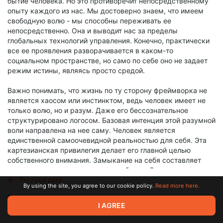
бытие человека. Но это противоречит непосредственному
опыту каждого из нас. Мы достоверно знаем, что имеем
свободную волю - мы способны переживать ее
непосредственно. Она и выводит нас за пределы
глобальных технологий управления. Конечно, практически
все ее проявления разворачивается в каком-то
социальном пространстве, но само по себе оно не задает
режим истины, являясь просто средой.
Важно понимать, что жизнь по ту сторону фреймворка не
является хаосом или инстинктом, ведь человек имеет не
только волю, но и разум. Даже его бессознательное
структурировано логосом. Базовая интенция этой разумной
воли направлена на нее саму. Человек является
единственной самоочевидной реальностью для себя. Эта
картезианская привилегия делает его главной целью
собственного внимания. Замыкание на себя составляет
первое основание персонального бытия. Вторым является
Previous post
неконтролируемый внешний мир, искажающий самость
By using the site, you agree to our cookie policy.
Read more here.
своим присутствием. Благодаря этому, отношение к себя
Компьютерная связь
не может быть пассивным наблюдением. Это всегда
I AGREE
активная работа над собой, изменение себя для
Mar 13 16:00
приспособления к внешнему миру. Это же позволяет