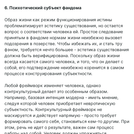
6. Психотический субъект фандома
Образ жизни как режим функционирования истины
проблематизирует эстетику существования, но остается
вопрос о соответствии человека ей. Простое следование
принятым в фандоме нормам жизни неизбежно вызовет
подозрения в позерстве. Чтобы избежать их, и стать тру
фэном, требуется нечто большее - эстетика существования
должна быть верифицирована. Поскольку образ жизни
всегда касается самого человека, и того, что он делает с
собой, его подтверждение неизбежно коренится в самом
процессе конструирования субъектности.
Любой фреймворк изменяет человека, однако
контркультурный делает это особенным образом.
Например, базовая интенция модерна - иметь мнение,
следуя которой человек приобретает невротическую
субъектность. Контркультурный фреймворк не
маскируется и действует напрямую - просто требует
формировать самого себя, становиться кем-то другим. При
этом, речь не идет о результате, важен сам процесс
работы над собой. Человек должен упражняться,