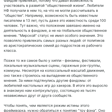
Фандом привлекал, потому что давал возможность
участвовать в развитой "общественной жизни". Любители
НФ получали в нем то, на что не могли рассчитывать в
"обществе". Например, возможность быть известным
писателем в 13 лет, пусть даже это известность среди 100
человек. Тут важно, что положение завязано именно на
деятельность в фандоме, а не на глобальное общественное
мнение. "Мирской" статус не имел особого значения. Это
позволяло привлекать самых разных людей: от политиков
из аристократических семей до подростков из рабочего
класса.
Позже то же самое было у хиппи - фензины, фестивали,
локальные музыкальные сцены, гаражные рок-группы,
коммуны. Несмотря на колоссальный масштаб движения,
оно также строилось на выпадении из общественного
мнения. За ними подтянулись другие фандомы: от
любителей настольных игр до хакеров. В итоге это выросло
в знакомую нам контркультуру, состоящую из тысяч
независимых друг от друга сообществ.
Чтобы понять, чем является режим истины этого
фреймворка, нужно обратиться к понятию "тру фэна". Оно