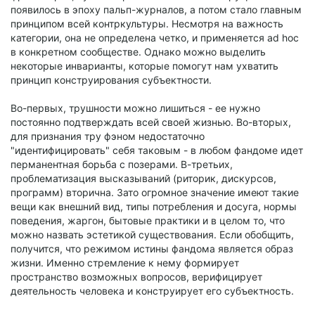
появилось в эпоху пальп-журналов, а потом стало главным
принципом всей контркультуры. Несмотря на важность
категории, она не определена четко, и применяется ad hoc
в конкретном сообществе. Однако можно выделить
некоторые инварианты, которые помогут нам ухватить
принцип конструирования субъектности.
Во-первых, трушности можно лишиться - ее нужно
постоянно подтверждать всей своей жизнью. Во-вторых,
для признания тру фэном недостаточно
"идентифицировать" себя таковым - в любом фандоме идет
перманентная борьба с позерами. В-третьих,
проблематизация высказываний (риторик, дискурсов,
программ) вторична. Зато огромное значение имеют такие
вещи как внешний вид, типы потребления и досуга, нормы
поведения, жаргон, бытовые практики и в целом то, что
можно назвать эстетикой существования. Если обобщить,
получится, что режимом истины фандома является образ
жизни. Именно стремление к нему формирует
пространство возможных вопросов, верифицирует
деятельность человека и конструирует его субъектность.