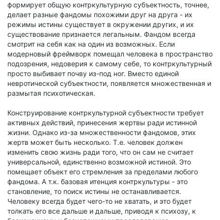
формирует общую контркультурную субъектность, точнее,
делает разные фандомы похожими друг на друга - их
режимы истины существует в окружении других, и их
существование признается легальным. Фандом всегда
смотрит на себя как на один из возможных. Если
модерновый фреймворк помещал человека в пространство
подозрения, недоверия к самому себе, то контркультурный
просто выбивает почву из-под ног. Вместо единой
невротической субъектности, появляется множественная и
размытая психотическая.
Конструирование контркультурной субъектности требует
активных действий, принесения жертвы ради истинной
жизни. Однако из-за множественности фандомов, этих
жертв может быть несколько. Т.е. человек должен
изменить свою жизнь ради того, что он сам не считает
универсальной, единственно возможной истиной. Это
помещает объект его стремления за пределами любого
фандома. А т.к. базовая итенция контркультуры - это
становление, то поиск истины не останавливается.
Человеку всегда будет чего-то не хватать, и это будет
толкать его все дальше и дальше, приводя к психозу, к