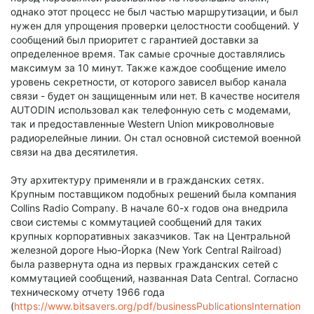
однако этот процесс не был частью маршрутизации, и был
нужен для упрощения проверки целостности сообщений. У
сообщений был приоритет с гарантией доставки за
определенное время. Так самые срочные доставлялись
максимум за 10 минут. Также каждое сообщение имело
уровень секретности, от которого зависел выбор канала
связи - будет он защищенным или нет. В качестве носителя
AUTODIN использовал как телефонную сеть с модемами,
так и предоставленные Western Union микроволновые
радиорелейные линии. Он стал основной системой военной
связи на два десятилетия.
Эту архитектуру применяли и в гражданских сетях.
Крупным поставщиком подобных решений была компания
Collins Radio Company. В начале 60-х годов она внедрила
свои системы с коммутацией сообщений для таких
крупных корпоративных заказчиков. Так на Центральной
железной дороге Нью-Йорка (New York Central Railroad)
была развернута одна из первых гражданских сетей с
коммутацией сообщений, названная Data Central. Согласно
техническому отчету 1966 года
(
https://www.bitsavers.org/pdf/businessPublicationsInternation