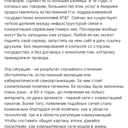
платформ. Однако есть большая разница. В те годы, о
которых мы говорим, большинство этих услуг в Америке
предоставлялось естественной (т.е. поддерживаемой
государством) монополией AT&T. Сейчас же существует
четкое деление между инфраструктурой связи и
конкретными сервисами поверх нее. Последние вообще
могут быть запущены кем угодно. Любой из нас может
поднять свой сервер, запустить на нем сайт и дать ссылку
друзьям. Без лицензирования и контроля со стороны
государства, и без договора с монополистом, которому
принадлежат провода.
Эта ситуация - не результат случайного стечения
обстоятельств, естественной эволюции или
кибернетической самоорганизации. За ним стоит
сознательная политика гегемона. Ее основы были заложены
очень рано - в 60-х годах, до появления не только
интернета, но даже арпанета - первой сети с коммутацией
пакетов. Более того, появление подобных сетей стало
возможным благодаря этой политике: как в области
технологий, так и в области регуляции коммуникаций.
Чтобы составить общую картину эпохи, давайте
посмотрим, как компьютерные сети вошли в жизнь