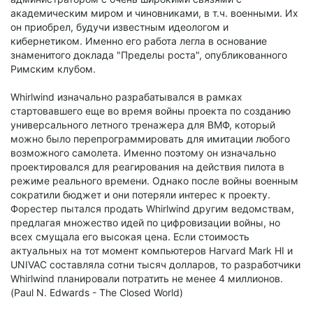
академическим миром и чиновниками, в т.ч. военными. Их
он приобрел, будучи известным идеологом и
кибернетиком. Именно его работа легла в основание
знаменитого доклада "Пределы роста", опубликованного
Римским клубом.
Whirlwind изначально разрабатывался в рамках
стартовавшего еще во время войны проекта по созданию
универсального летного тренажера для ВМФ, который
можно было перепрограммировать для имитации любого
возможного самолета. Именно поэтому он изначально
проектировался для реагирования на действия пилота в
режиме реального времени. Однако после войны военным
сократили бюджет и они потеряли интерес к проекту.
Форестер пытался продать Whirlwind другим ведомствам,
предлагая множество идей по цифровизации войны, но
всех смущала его высокая цена. Если стоимость
актуальных на тот момент компьютеров Harvard Mark HI и
UNIVAC составляла сотни тысяч долларов, то разработчики
Whirlwind планировали потратить не менее 4 миллионов.
(Paul N. Edwards - The Closed World)