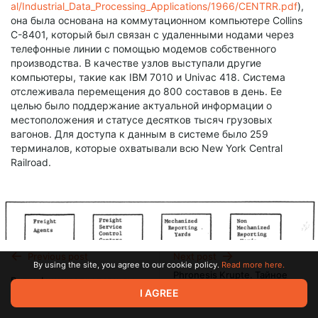
al/Industrial_Data_Processing_Applications/1966/CENTRR.pdf
),
она была основана на коммутационном компьютере Collins
C-8401, который был связан с удаленными нодами через
телефонные линии с помощью модемов собственного
производства. В качестве узлов выступали другие
компьютеры, такие как IBM 7010 и Univac 418. Система
отслеживала перемещения до 800 составов в день. Ее
целью было поддержание актуальной информации о
местоположения и статусе десятков тысяч грузовых
вагонов. Для доступа к данным в системе было 259
терминалов, которые охватывали всю New York Central
Railroad.
Previous post
Next post
By using the site, you agree to our cookie policy.
Read more here.
Phronesis Krupte. Тайное
Витрификация пропаганды
знание уличных самураев
I AGREE
Feb 11 09:21
Nov 11 2024 15:19