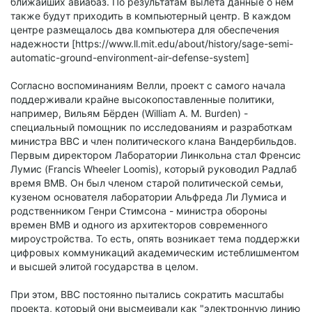
ближайших авиабаз. По результатам вылета данные о нем
также будут приходить в компьютерный центр. В каждом
центре размещалось два компьютера для обеспечения
надежности [https://www.ll.mit.edu/about/history/sage-semi-
automatic-ground-environment-air-defense-system]
Согласно воспоминаниям Велли, проект с самого начала
поддерживали крайне высокопоставленные политики,
например, Вильям Бёрден (William A. M. Burden) -
специальный помощник по исследованиям и разработкам
министра ВВС и член политического клана Вандербильдов.
Первым директором Лаборатории Линкольна стал Френсис
Лумис (Francis Wheeler Loomis), который руководил Радлаб
время ВМВ. Он был членом старой политической семьи,
кузеном основателя лаборатории Альфреда Ли Лумиса и
родственником Генри Стимсона - министра обороны
времен ВМВ и одного из архитекторов современного
мироустройства. То есть, опять возникает тема поддержки
цифровых коммуникаций академическим истеблишментом
и высшей элитой государства в целом.
При этом, ВВС постоянно пытались сократить масштабы
проекта, который они высмеивали как "электронную линию