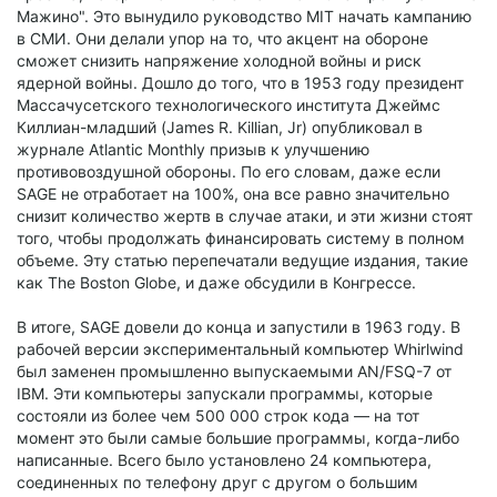
Мажино". Это вынудило руководство MIT начать кампанию
в СМИ. Они делали упор на то, что акцент на обороне
сможет снизить напряжение холодной войны и риск
ядерной войны. Дошло до того, что в 1953 году президент
Массачусетского технологического института Джеймс
Киллиан-младший (James R. Killian, Jr) опубликовал в
журнале Atlantic Monthly призыв к улучшению
противовоздушной обороны. По его словам, даже если
SAGE не отработает на 100%, она все равно значительно
снизит количество жертв в случае атаки, и эти жизни стоят
того, чтобы продолжать финансировать систему в полном
объеме. Эту статью перепечатали ведущие издания, такие
как The Boston Globe, и даже обсудили в Конгрессе.
В итоге, SAGE довели до конца и запустили в 1963 году. В
рабочей версии экспериментальный компьютер Whirlwind
был заменен промышленно выпускаемыми AN/FSQ-7 от
IBM. Эти компьютеры запускали программы, которые
состояли из более чем 500 000 строк кода — на тот
момент это были самые большие программы, когда-либо
написанные. Всего было установлено 24 компьютера,
соединенных по телефону друг с другом о большим