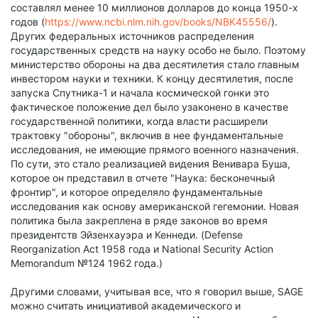
составлял менее 10 миллионов долларов до конца 1950-х
годов (
https://www.ncbi.nlm.nih.gov/books/NBK45556/
).
Других федеральных источников распределения
государственных средств на науку особо не было. Поэтому
министерство обороны на два десятилетия стало главным
инвестором науки и техники. К концу десятилетия, после
запуска Спутника-1 и начала космической гонки это
фактическое положение дел было узаконено в качестве
государственной политики, когда власти расширели
трактовку "обороны", включив в нее фундаментальные
исследования, не имеющие прямого военного назначения.
По сути, это стало реализацией видения Венивара Буша,
которое он представил в отчете "Наука: бесконечный
фронтир", и которое определяло фундаментальные
исследования как основу американской гегемонии. Новая
политика была закреплена в ряде законов во время
президентств Эйзенхауэра и Кеннеди. (Defense
Reorganization Act 1958 года и National Security Action
Memorandum №124 1962 года.)
Другими словами, учитывая все, что я говорил выше, SAGE
можно считать инициативой академического и