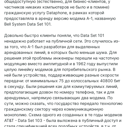
общедоступную (естественно, для бизнес-клиентов, у
частников никаких компьютеров не было и в помине)
гражданскую услугу Dataphone, в рамках которой
предоставляла в аренду версию модема A-1, названную
Bell System Data Set 101.
Довольно быстро клиенты поняли, что Data Set 101
ненадежно работает на публичной сети. Это случилось из-
за того, что A-1 был разработан для выделенных
арендованных линий, в которых было меньше шума. Для
решения этой проблемы инженеры перешли на частотную
модуляцию вместо амплитудной и в 1962 году выпустили
целую линейку модемов для потребительского рынка. В
ней были устройства, поддерживающие разные скорости
передачи: от минимальных 75 до колоссальных 40800 бит
в секунду. Были решения как для коммутируемых линий,
предполагающие дозвон по номеру телефона, так и для
арендуемых, напрямую связывающих два модема. По
сути, можно сказать, что государство передало технологию
гражданскому сектору через коммуникационную
монополию. Схема одного из созданных в те годы модемов
AT&T - Data Set 103 - была выложена в публичный доступ и
стала спецификацией всех подобных устройств, в т.ч. от