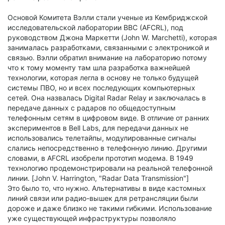
Основой Комитета Вэлли стали ученые из Кембриджской
исследовательской лаборатории ВВС (AFCRL), под
руководством Джона Маркетти (John W. Marchetti), которая
занималась разработками, связанными с электроникой и
связью. Вэлли обратил внимание на лабораторию потому
что к тому моменту там шла разработка важнейшей
технологии, которая легла в основу не только будущей
системы ПВО, но и всех последующих компьютерных
сетей. Она назвалась Digital Radar Relay и заключалась в
передаче данных с радаров по общедоступным
телефонным сетям в цифровом виде. В отличие от ранних
экспериментов в Bell Labs, для передачи данных не
использовались телетайпы, модулированные сигналы
слались непосредственно в телефонную линию. Другими
словами, в AFCRL изобрели прототип модема. В 1949
технологию продемонстрировали на реальной телефонной
линии. [John V. Harrington, "Radar Data Transmission"]
Это было то, что нужно. Альтернативы в виде кастомных
линий связи или радио-вышек для ретрансляции были
дороже и даже близко не такими гибкими. Использование
уже существующей инфраструктуры позволяло