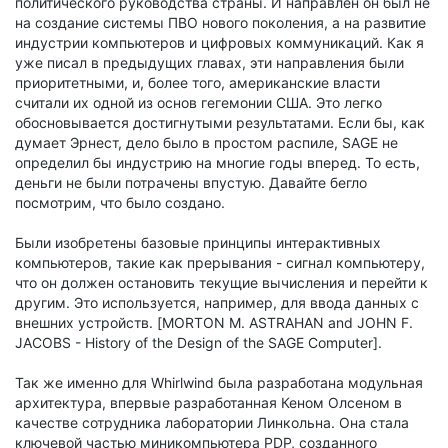
политического руководства страны. И направлен он был не
на создание системы ПВО нового поколения, а на развитие
индустрии компьютеров и цифровых коммуникаций. Как я
уже писал в предыдущих главах, эти направления были
приоритетными, и, более того, американские власти
считали их одной из основ гегемонии США. Это легко
обосновывается достигнутыми результатами. Если бы, как
думает Эрнест, дело было в простом распиле, SAGE не
определил бы индустрию на многие годы вперед. То есть,
деньги не были потрачены впустую. Давайте бегло
посмотрим, что было создано.
Были изобретены базовые принципы интерактивных
компьютеров, такие как прерывания - сигнал компьютеру,
что он должен остановить текущие вычисления и перейти к
другим. Это используется, например, для ввода данных с
внешних устройств. [MORTON M. ASTRAHAN and JOHN F.
JACOBS - History of the Design of the SAGE Computer].
Так же именно для Whirlwind была разработана модульная
архитектура, впервые разработанная Кеном Олсеном в
качестве сотрудника лаборатории Линкольна. Она стала
ключевой частью миникомпьютера PDP, созданного