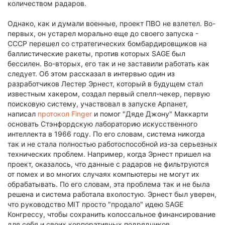
количеством радаров.
Однако, как и думали военные, проект ПВО не взлетел. Во-
первых, он устарел морально еще до своего запуска -
СССР перешел со стратегических бомбардировщиков на
баллистические ракеты, против которых SAGE был
бессилен. Во-вторых, его так и не заставили работать как
следует. Об этом рассказал в интервью один из
разработчиков Лестер Эрнест, который в будущем стал
известным хакером, создал первый спелл-чекер, первую
поисковую систему, участвовал в запуске Арпанет,
написал
протокол Finger
и помог "Дяде Джону" Маккарти
основать Стэнфордскую лабораторию искусственного
интеллекта в 1966 году. По его словам, система никогда
так и не стала полностью работоспособной из-за серьезных
технических проблем. Например, когда Эрнест пришел на
проект, оказалось, что данные с радаров не фильтруются
от помех и во многих случаях компьютеры не могут их
обрабатывать. По его словам, эта проблема так и не была
решена и система работала вхолостую. Эрнест был уверен,
что руководство MIT просто "продало" идею SAGE
Конгрессу, чтобы сохранить колоссальное финансирование
для себя и своих корпоративных подрядчиков.