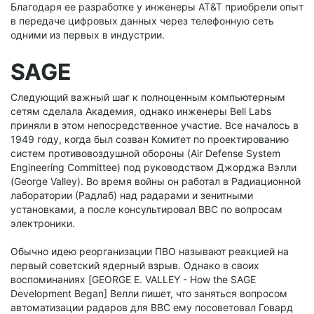
Благодаря ее разработке у инженеры AT&T приобрели опыт
в передаче цифровых данных через телефонную сеть
одними из первых в индустрии.
SAGE
Следующий важный шаг к полноценным компьютерным
сетям сделала Академия, однако инженеры Bell Labs
приняли в этом непосредственное участие. Все началось в
1949 году, когда был созван Комитет по проектированию
систем противовоздушной обороны (Air Defense System
Engineering Committee) под руководством Джорджа Вэлли
(George Valley). Во время войны он работал в Радиационной
лаборатории (Радлаб) над радарами и зенитными
установками, а после консультировал ВВС по вопросам
электроники.
Обычно идею реорганизации ПВО называют реакцией на
первый советский ядерный взрыв. Однако в своих
воспоминаниях [GEORGE E. VALLEY - How the SAGE
Development Began] Велли пишет, что заняться вопросом
автоматизации радаров для ВВС ему посоветовал Говард