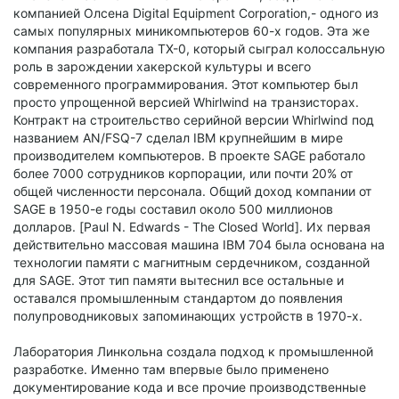
компанией Олсена Digital Equipment Corporation,- одного из
самых популярных миникомпьютеров 60-х годов. Эта же
компания разработала TX-0, который сыграл колоссальную
роль в зарождении хакерской культуры и всего
современного программирования. Этот компьютер был
просто упрощенной версией Whirlwind на транзисторах.
Контракт на строительство серийной версии Whirlwind под
названием AN/FSQ-7 сделал IBM крупнейшим в мире
производителем компьютеров. В проекте SAGE работало
более 7000 сотрудников корпорации, или почти 20% от
общей численности персонала. Общий доход компании от
SAGE в 1950-е годы составил около 500 миллионов
долларов. [Paul N. Edwards - The Closed World]. Их первая
действительно массовая машина IBM 704 была основана на
технологии памяти с магнитным сердечником, созданной
для SAGE. Этот тип памяти вытеснил все остальные и
оставался промышленным стандартом до появления
полупроводниковых запоминающих устройств в 1970-х.
Лаборатория Линкольна создала подход к промышленной
разработке. Именно там впервые было применено
документирование кода и все прочие производственные