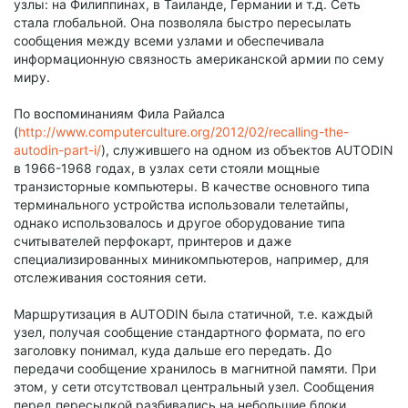
узлы: на Филиппинах, в Таиланде, Германии и т.д. Сеть
стала глобальной. Она позволяла быстро пересылать
сообщения между всеми узлами и обеспечивала
информационную связность американской армии по сему
миру.
По воспоминаниям Фила Райалса
(
http://www.computerculture.org/2012/02/recalling-the-
autodin-part-i/
), служившего на одном из объектов AUTODIN
в 1966-1968 годах, в узлах сети стояли мощные
транзисторные компьютеры. В качестве основного типа
терминального устройства использовали телетайпы,
однако использовалось и другое оборудование типа
считывателей перфокарт, принтеров и даже
специализированных миникомпьютеров, например, для
отслеживания состояния сети.
Маршрутизация в AUTODIN была статичной, т.е. каждый
узел, получая сообщение стандартного формата, по его
заголовку понимал, куда дальше его передать. До
передачи сообщение хранилось в магнитной памяти. При
этом, у сети отсутствовал центральный узел. Сообщения
перед пересылкой разбивались на небольшие блоки,