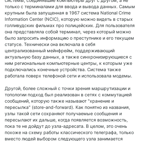
системы, соединявшие компьютеры друг с другом, а не
только с терминалами для ввода и вывода данных. Самым
крупным была запущенная в 1967 система National Crime
Information Center (NCIC), которую можно видеть в старых
голливудских фильмах про полицейских. Для пользователя
она представляла собой терминал, через который можно
было запросить информацию о преступнике и его текущем
статусе. Технически она включала в себя
централизованный мейнфрейм, поддерживающий
актуальную базу данных, а также синхронизирующиеся с
ним региональные компьютерные центры, к которым уже
подключались конечные устройства. Система также
работала поверх телефоной сети и использовала модемы.
Другой, более сложный с точки зрения маршрутизации и
топологии подход был реализован в сетях с коммутацией
сообщений, которую также называют "хранение и
пересылка" (store-and-forward). Как понятно из названия,
узлы такой сети сохраняют получаемые сообщения и
пересылают их дальше, когда появляется возможность,
пока те не дойдут до узла-адресата. В целом, это очень
похоже на схему работы классического телеграфа, только
вместо людей выбором следующего узла занимается