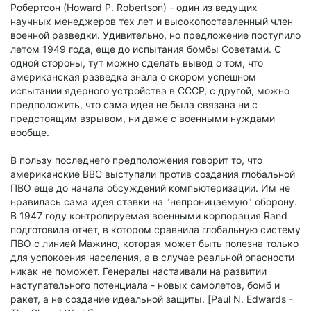
Робертсон (Howard P. Robertson) - один из ведущих
научных менеджеров тех лет и высокопоставленный член
военной разведки. Удивительно, но предложение поступило
летом 1949 года, еще до испытания бомбы Советами. С
одной стороны, тут можно сделать вывод о том, что
американская разведка знала о скором успешном
испытании ядерного устройства в СССР, с другой, можно
предположить, что сама идея не была связана ни с
предстоящим взрывом, ни даже с военными нуждами
вообще.
В пользу последнего предположения говорит то, что
американские ВВС выступали против создания глобальной
ПВО еще до начала обсуждений компьютеризации. Им не
нравилась сама идея ставки на "непроницаемую" оборону.
В 1947 году контролируемая военными корпорация Rand
подготовила отчет, в котором сравнила глобальную систему
ПВО с линией Мажино, которая может быть полезна только
для успокоения населения, а в случае реальной опасности
никак не поможет. Генералы настаивали на развитии
наступательного потенциала - новых самолетов, бомб и
ракет, а не создание идеальной защиты. [Paul N. Edwards -