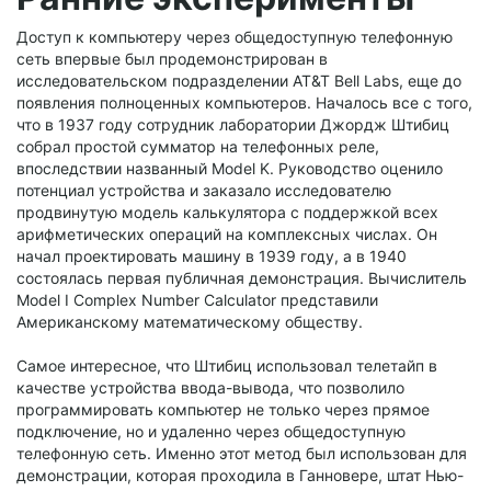
Доступ к компьютеру через общедоступную телефонную
сеть впервые был продемонстрирован в
исследовательском подразделении AT&T Bell Labs, еще до
появления полноценных компьютеров. Началось все с того,
что в 1937 году сотрудник лаборатории Джордж Штибиц
собрал простой сумматор на телефонных реле,
впоследствии названный Model K. Руководство оценило
потенциал устройства и заказало исследователю
продвинутую модель калькулятора с поддержкой всех
арифметических операций на комплексных числах. Он
начал проектировать машину в 1939 году, а в 1940
состоялась первая публичная демонстрация. Вычислитель
Model I Complex Number Calculator представили
Американскому математическому обществу.
Самое интересное, что Штибиц использовал телетайп в
качестве устройства ввода-вывода, что позволило
программировать компьютер не только через прямое
подключение, но и удаленно через общедоступную
телефонную сеть. Именно этот метод был использован для
демонстрации, которая проходила в Ганновере, штат Нью-