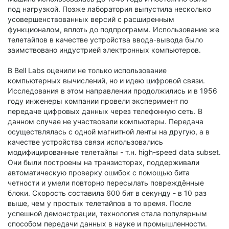
под нагрузкой. Позже лаборатория выпустила несколько
усовершенствованных версий с расширенным
функционалом, вплоть до подпрограмм. Использование же
телетайпов в качестве устройства ввода-вывода было
заимствовано индустрией электронных компьютеров.
В Bell Labs оценили не только использование
компьютерных вычислений, но и идею цифровой связи.
Исследования в этом направлении продолжились и в 1956
году инженеры компании провели эксперимент по
передаче цифровых данных через телефонную сеть. В
данном случае не участвовали компьютеры. Передача
осуществлялась с одной магнитной ленты на другую, а в
качестве устройства связи использовались
модифицированные телетайпы - т.н. high-speed data subset.
Они были построены на транзисторах, поддерживали
автоматическую проверку ошибок с помощью бита
четности и умели повторно пересылать повреждённые
блоки. Скорость составила 600 бит в секунду - в 10 раз
выше, чем у простых телетайпов в то время. После
успешной демонстрации, технология стала популярным
способом передачи данных в науке и промышленности.