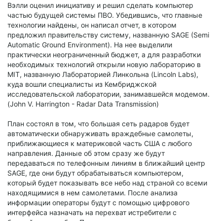
Вэлли оценил инициативу и решил сделать компьютер
частью будущей системы ПВО. Убедившись, что главные
технологии найдены, он написал отчет, в котором
предложил правительству систему, названную SAGE (Semi
Automatic Ground Environment). На нее выделили
практически неограниченный бюджет, а для разработки
необходимых технологий открыли новую лабораторию в
MIT, названную Лабораторией Линкольна (Lincoln Labs),
куда вошли специалисты из Кембриджской
исследовательской лаборатории, занимавшейся модемом.
(John V. Harrington - Radar Data Transmission)
План состоял в том, что большая сеть радаров будет
автоматически обнаруживать враждебные самолеты,
приближающиеся к материковой часть США с любого
направления. Данные об этом сразу же будут
передаваться по телефонным линиям в ближайший центр
SAGE, где они будут обрабатываться компьютером,
который будет показывать все небо над страной со всеми
находящимися в нем самолетами. После анализа
информации операторы будут с помощью цифрового
интерфейса назначать на перехват истребители с