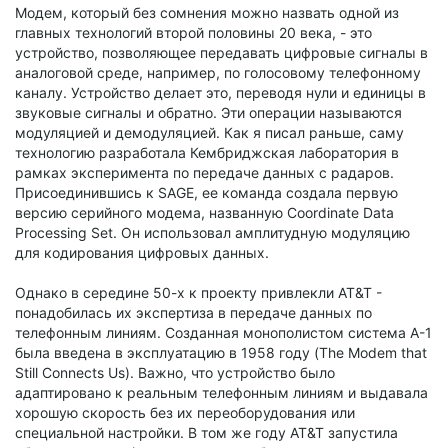
Модем, который без сомнения можно назвать одной из
главных технологий второй половины 20 века, - это
устройство, позволяющее передавать цифровые сигналы в
аналоговой среде, например, по голосовому телефонному
каналу. Устройство делает это, переводя нули и единицы в
звуковые сигналы и обратно. Эти операции называются
модуляцией и демодуляцией. Как я писал раньше, саму
технологию разработала Кембриджская лаборатория в
рамках эксперимента по передаче данных с радаров.
Присоединившись к SAGE, ее команда создала первую
версию серийного модема, названную Coordinate Data
Processing Set. Он использовал амплитудную модуляцию
для кодирования цифровых данных.
Однако в середине 50-х к проекту привлекли AT&T -
понадобилась их экспертиза в передаче данных по
телефонным линиям. Созданная монополистом система A-1
была введена в эксплуатацию в 1958 году (The Modem that
Still Connects Us). Важно, что устройство было
адаптировано к реальным телефонным линиям и выдавала
хорошую скорость без их переоборудования или
специальной настройки. В том же году AT&T запустила