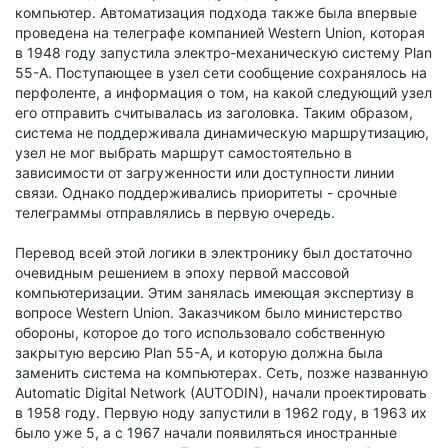
компьютер. Автоматизация подхода также была впервые
проведена на телеграфе компанией Western Union, которая
в 1948 году запустила электро-механическую систему Plan
55-A. Поступающее в узел сети сообщение сохранялось на
перфоленте, а информация о том, на какой следующий узел
его отправить считывалась из заголовка. Таким образом,
система не поддерживала динамическую маршрутизацию,
узел не мог выбрать маршрут самостоятельно в
зависимости от загруженности или доступности линии
связи. Однако поддерживались приоритеты - срочные
телеграммы отправлялись в первую очередь.
Перевод всей этой логики в электронику был достаточно
очевидным решением в эпоху первой массовой
компьютеризации. Этим занялась имеющая экспертизу в
вопросе Western Union. Заказчиком было министерство
обороны, которое до того использовало собственную
закрытую версию Plan 55-A, и которую должна была
заменить система на компьютерах. Сеть, позже названную
Automatic Digital Network (AUTODIN), начали проектировать
в 1958 году. Первую ноду запустили в 1962 году, в 1963 их
было уже 5, а с 1967 начали появиляться иностранные