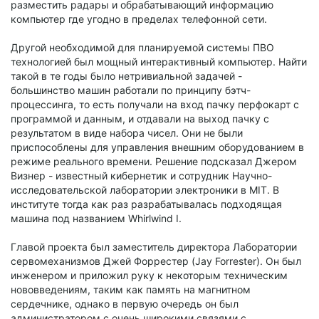
разместить радары и обрабатывающий информацию
компьютер где угодно в пределах телефонной сети.
Другой необходимой для планируемой системы ПВО
технологией был мощный интерактивный компьютер. Найти
такой в те годы было нетривиальной задачей -
большинство машин работали по принципу бэтч-
процессинга, то есть получали на вход пачку перфокарт с
программой и данным, и отдавали на выход пачку с
результатом в виде набора чисел. Они не были
приспособлены для управления внешним оборудованием в
режиме реального времени. Решение подсказал Джером
Визнер - известный кибернетик и сотрудник Научно-
исследовательской лаборатории электроники в MIT. В
институте тогда как раз разрабатывалась подходящая
машина под названием Whirlwind I.
Главой проекта был заместитель директора Лаборатории
сервомеханизмов Джей Форрестер (Jay Forrester). Он был
инженером и приложил руку к некоторым техническим
нововведениям, таким как память на магнитном
сердечнике, однако в первую очередь он был
администратором с очень широкими связями с