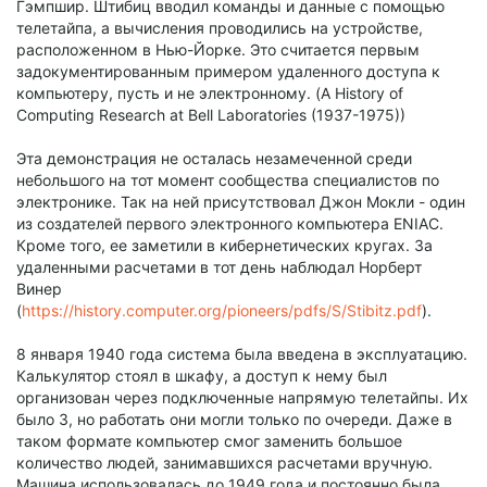
Гэмпшир. Штибиц вводил команды и данные с помощью
телетайпа, а вычисления проводились на устройстве,
расположенном в Нью-Йорке. Это считается первым
задокументированным примером удаленного доступа к
компьютеру, пусть и не электронному. (A History of
Computing Research at Bell Laboratories (1937-1975))
Эта демонстрация не осталась незамеченной среди
небольшого на тот момент сообщества специалистов по
электронике. Так на ней присутствовал Джон Мокли - один
из создателей первого электронного компьютера ENIAC.
Кроме того, ее заметили в кибернетических кругах. За
удаленными расчетами в тот день наблюдал Норберт
Винер
(
https://history.computer.org/pioneers/pdfs/S/Stibitz.pdf
).
8 января 1940 года система была введена в эксплуатацию.
Калькулятор стоял в шкафу, а доступ к нему был
организован через подключенные напрямую телетайпы. Их
было 3, но работать они могли только по очереди. Даже в
таком формате компьютер смог заменить большое
количество людей, занимавшихся расчетами вручную.
Машина использовалась до 1949 года и постоянно была