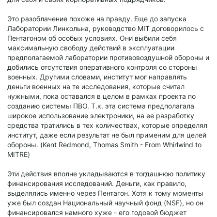
Это разоблачение похоже на правду. Еще до запуска
Лаборатории Линкольна, руководство MIT договорилось с
Пентагоном об особых условиях. Они выбили себя
максимальную свободу действий в эксплуатации
предполагаемой лаборатории противовоздушной обороны и
добились отсутствия оперативного контроля со стороны
военных. Другими словами, институт мог направлять
деньги военных на те исследования, которые считал
нужными, пока оставался в целом в рамках проекта по
созданию системы ПВО. Т.к. эта система предполагала
широкое использование электроники, на ее разработку
средства тратились в тех количествах, которые определял
институт, даже если результат не был применим для целей
обороны. (Kent Redmond, Thomas Smith - From Whirlwind to
MITRE)
Эти действия вполне укладываются в тогдашнюю политику
финансирования исследований. Деньги, как правило,
выделялись именно через Пентагон. Хотя к тому моменты
уже был создан Национальный научный фонд (NSF), но он
финансировался намного хуже - его годовой бюджет