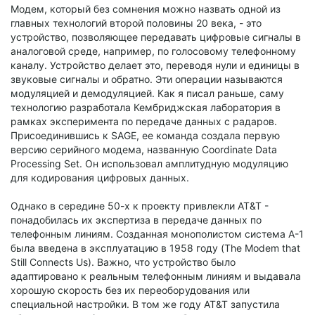
Модем, который без сомнения можно назвать одной из
главных технологий второй половины 20 века, - это
устройство, позволяющее передавать цифровые сигналы в
аналоговой среде, например, по голосовому телефонному
каналу. Устройство делает это, переводя нули и единицы в
звуковые сигналы и обратно. Эти операции называются
модуляцией и демодуляцией. Как я писал раньше, саму
технологию разработала Кембриджская лаборатория в
рамках эксперимента по передаче данных с радаров.
Присоединившись к SAGE, ее команда создала первую
версию серийного модема, названную Coordinate Data
Processing Set. Он использовал амплитудную модуляцию
для кодирования цифровых данных.
Однако в середине 50-х к проекту привлекли AT&T -
понадобилась их экспертиза в передаче данных по
телефонным линиям. Созданная монополистом система A-1
была введена в эксплуатацию в 1958 году (The Modem that
Still Connects Us). Важно, что устройство было
адаптировано к реальным телефонным линиям и выдавала
хорошую скорость без их переоборудования или
специальной настройки. В том же году AT&T запустила