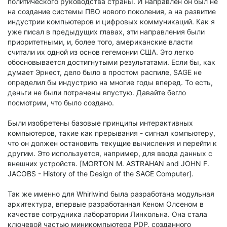
политического руководства страны. И направлен он был не
на создание системы ПВО нового поколения, а на развитие
индустрии компьютеров и цифровых коммуникаций. Как я
уже писал в предыдущих главах, эти направления были
приоритетными, и, более того, американские власти
считали их одной из основ гегемонии США. Это легко
обосновывается достигнутыми результатами. Если бы, как
думает Эрнест, дело было в простом распиле, SAGE не
определил бы индустрию на многие годы вперед. То есть,
деньги не были потрачены впустую. Давайте бегло
посмотрим, что было создано.
Были изобретены базовые принципы интерактивных
компьютеров, такие как прерывания - сигнал компьютеру,
что он должен остановить текущие вычисления и перейти к
другим. Это используется, например, для ввода данных с
внешних устройств. [MORTON M. ASTRAHAN and JOHN F.
JACOBS - History of the Design of the SAGE Computer].
Так же именно для Whirlwind была разработана модульная
архитектура, впервые разработанная Кеном Олсеном в
качестве сотрудника лаборатории Линкольна. Она стала
ключевой частью миникомпьютера PDP, созданного