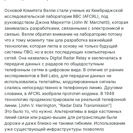
Основой Комитета Вэлли стали ученые из Кембриджской
исследовательской лаборатории ВВС (AFCRL), под
руководством Джона Маркетти (John W. Marchetti), которая
занималась разработками, связанными с электроникой и
связью. Вэлли обратил внимание на лабораторию потому
что к тому моменту там шла разработка важнейшей
технологии, которая легла в основу не только будущей
системы ПВО, но и всех последующих компьютерных
сетей. Она назвалась Digital Radar Relay и заключалась в
передаче данных с радаров по общедоступным
телефонным сетям в цифровом виде. В отличие от ранних
экспериментов в Bell Labs, для передачи данных не
использовались телетайпы, модулированные сигналы
слались непосредственно в телефонную линию. Другими
словами, в AFCRL изобрели прототип модема. В 1949
технологию продемонстрировали на реальной телефонной
линии. [John V. Harrington, "Radar Data Transmission"]
Это было то, что нужно. Альтернативы в виде кастомных
линий связи или радио-вышек для ретрансляции были
дороже и даже близко не такими гибкими. Использование
уже существующей инфраструктуры позволяло