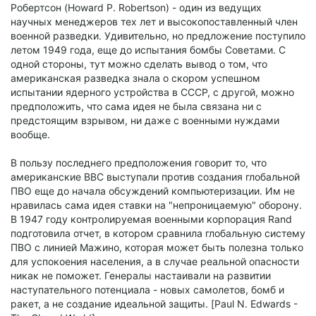
Робертсон (Howard P. Robertson) - один из ведущих
научных менеджеров тех лет и высокопоставленный член
военной разведки. Удивительно, но предложение поступило
летом 1949 года, еще до испытания бомбы Советами. С
одной стороны, тут можно сделать вывод о том, что
американская разведка знала о скором успешном
испытании ядерного устройства в СССР, с другой, можно
предположить, что сама идея не была связана ни с
предстоящим взрывом, ни даже с военными нуждами
вообще.
В пользу последнего предположения говорит то, что
американские ВВС выступали против создания глобальной
ПВО еще до начала обсуждений компьютеризации. Им не
нравилась сама идея ставки на "непроницаемую" оборону.
В 1947 году контролируемая военными корпорация Rand
подготовила отчет, в котором сравнила глобальную систему
ПВО с линией Мажино, которая может быть полезна только
для успокоения населения, а в случае реальной опасности
никак не поможет. Генералы настаивали на развитии
наступательного потенциала - новых самолетов, бомб и
ракет, а не создание идеальной защиты. [Paul N. Edwards -