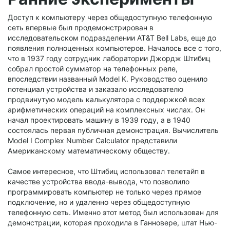
Доступ к компьютеру через общедоступную телефонную
сеть впервые был продемонстрирован в
исследовательском подразделении AT&T Bell Labs, еще до
появления полноценных компьютеров. Началось все с того,
что в 1937 году сотрудник лаборатории Джордж Штибиц
собрал простой сумматор на телефонных реле,
впоследствии названный Model K. Руководство оценило
потенциал устройства и заказало исследователю
продвинутую модель калькулятора с поддержкой всех
арифметических операций на комплексных числах. Он
начал проектировать машину в 1939 году, а в 1940
состоялась первая публичная демонстрация. Вычислитель
Model I Complex Number Calculator представили
Американскому математическому обществу.
Самое интересное, что Штибиц использовал телетайп в
качестве устройства ввода-вывода, что позволило
программировать компьютер не только через прямое
подключение, но и удаленно через общедоступную
телефонную сеть. Именно этот метод был использован для
демонстрации, которая проходила в Ганновере, штат Нью-