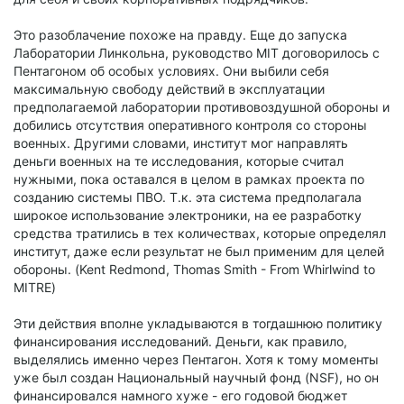
Это разоблачение похоже на правду. Еще до запуска
Лаборатории Линкольна, руководство MIT договорилось с
Пентагоном об особых условиях. Они выбили себя
максимальную свободу действий в эксплуатации
предполагаемой лаборатории противовоздушной обороны и
добились отсутствия оперативного контроля со стороны
военных. Другими словами, институт мог направлять
деньги военных на те исследования, которые считал
нужными, пока оставался в целом в рамках проекта по
созданию системы ПВО. Т.к. эта система предполагала
широкое использование электроники, на ее разработку
средства тратились в тех количествах, которые определял
институт, даже если результат не был применим для целей
обороны. (Kent Redmond, Thomas Smith - From Whirlwind to
MITRE)
Эти действия вполне укладываются в тогдашнюю политику
финансирования исследований. Деньги, как правило,
выделялись именно через Пентагон. Хотя к тому моменты
уже был создан Национальный научный фонд (NSF), но он
финансировался намного хуже - его годовой бюджет