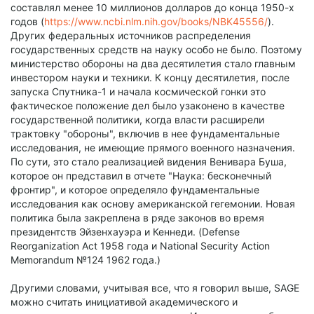
составлял менее 10 миллионов долларов до конца 1950-х
годов (
https://www.ncbi.nlm.nih.gov/books/NBK45556/
).
Других федеральных источников распределения
государственных средств на науку особо не было. Поэтому
министерство обороны на два десятилетия стало главным
инвестором науки и техники. К концу десятилетия, после
запуска Спутника-1 и начала космической гонки это
фактическое положение дел было узаконено в качестве
государственной политики, когда власти расширели
трактовку "обороны", включив в нее фундаментальные
исследования, не имеющие прямого военного назначения.
По сути, это стало реализацией видения Венивара Буша,
которое он представил в отчете "Наука: бесконечный
фронтир", и которое определяло фундаментальные
исследования как основу американской гегемонии. Новая
политика была закреплена в ряде законов во время
президентств Эйзенхауэра и Кеннеди. (Defense
Reorganization Act 1958 года и National Security Action
Memorandum №124 1962 года.)
Другими словами, учитывая все, что я говорил выше, SAGE
можно считать инициативой академического и