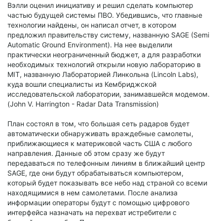
Вэлли оценил инициативу и решил сделать компьютер
частью будущей системы ПВО. Убедившись, что главные
технологии найдены, он написал отчет, в котором
предложил правительству систему, названную SAGE (Semi
Automatic Ground Environment). На нее выделили
практически неограниченный бюджет, а для разработки
необходимых технологий открыли новую лабораторию в
MIT, названную Лабораторией Линкольна (Lincoln Labs),
куда вошли специалисты из Кембриджской
исследовательской лаборатории, занимавшейся модемом.
(John V. Harrington - Radar Data Transmission)
План состоял в том, что большая сеть радаров будет
автоматически обнаруживать враждебные самолеты,
приближающиеся к материковой часть США с любого
направления. Данные об этом сразу же будут
передаваться по телефонным линиям в ближайший центр
SAGE, где они будут обрабатываться компьютером,
который будет показывать все небо над страной со всеми
находящимися в нем самолетами. После анализа
информации операторы будут с помощью цифрового
интерфейса назначать на перехват истребители с