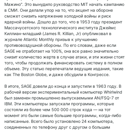
Мажино". Это вынудило руководство MIT начать кампанию
в СМИ. Они делали упор на то, что акцент на обороне
сможет снизить напряжение холодной войны и риск
ядерной войны. Дошло до того, что в 1953 году президент
Массачусетского технологического института Джеймс
Киллиан-младший (James R. Killian, Jr) опубликовал в
журнале Atlantic Monthly призыв к улучшению
противовоздушной обороны. По его словам, даже если
SAGE не отработает на 100%, она все равно значительно
снизит количество жертв в случае атаки, и эти жизни стоят
того, чтобы продолжать финансировать систему в полном
объеме. Эту статью перепечатали ведущие издания, такие
как The Boston Globe, и даже обсудили в Конгрессе.
В итоге, SAGE довели до конца и запустили в 1963 году. В
рабочей версии экспериментальный компьютер Whirlwind
был заменен промышленно выпускаемыми AN/FSQ-7 от
IBM. Эти компьютеры запускали программы, которые
состояли из более чем 500 000 строк кода — на тот
момент это были самые большие программы, когда-либо
написанные. Всего было установлено 24 компьютера,
соединенных по телефону друг с другом о большим