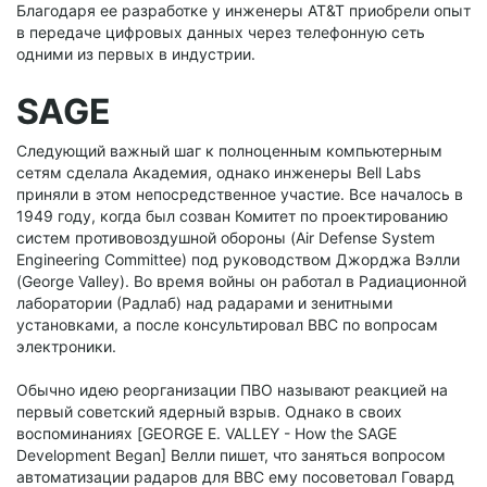
Благодаря ее разработке у инженеры AT&T приобрели опыт
в передаче цифровых данных через телефонную сеть
одними из первых в индустрии.
SAGE
Следующий важный шаг к полноценным компьютерным
сетям сделала Академия, однако инженеры Bell Labs
приняли в этом непосредственное участие. Все началось в
1949 году, когда был созван Комитет по проектированию
систем противовоздушной обороны (Air Defense System
Engineering Committee) под руководством Джорджа Вэлли
(George Valley). Во время войны он работал в Радиационной
лаборатории (Радлаб) над радарами и зенитными
установками, а после консультировал ВВС по вопросам
электроники.
Обычно идею реорганизации ПВО называют реакцией на
первый советский ядерный взрыв. Однако в своих
воспоминаниях [GEORGE E. VALLEY - How the SAGE
Development Began] Велли пишет, что заняться вопросом
автоматизации радаров для ВВС ему посоветовал Говард