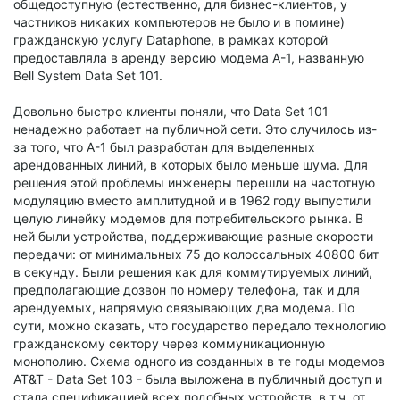
общедоступную (естественно, для бизнес-клиентов, у
частников никаких компьютеров не было и в помине)
гражданскую услугу Dataphone, в рамках которой
предоставляла в аренду версию модема A-1, названную
Bell System Data Set 101.
Довольно быстро клиенты поняли, что Data Set 101
ненадежно работает на публичной сети. Это случилось из-
за того, что A-1 был разработан для выделенных
арендованных линий, в которых было меньше шума. Для
решения этой проблемы инженеры перешли на частотную
модуляцию вместо амплитудной и в 1962 году выпустили
целую линейку модемов для потребительского рынка. В
ней были устройства, поддерживающие разные скорости
передачи: от минимальных 75 до колоссальных 40800 бит
в секунду. Были решения как для коммутируемых линий,
предполагающие дозвон по номеру телефона, так и для
арендуемых, напрямую связывающих два модема. По
сути, можно сказать, что государство передало технологию
гражданскому сектору через коммуникационную
монополию. Схема одного из созданных в те годы модемов
AT&T - Data Set 103 - была выложена в публичный доступ и
стала спецификацией всех подобных устройств, в т.ч. от