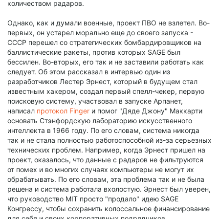
количеством радаров.
Однако, как и думали военные, проект ПВО не взлетел. Во-
первых, он устарел морально еще до своего запуска -
СССР перешел со стратегических бомбардировщиков на
баллистические ракеты, против которых SAGE был
бессилен. Во-вторых, его так и не заставили работать как
следует. Об этом рассказал в интервью один из
разработчиков Лестер Эрнест, который в будущем стал
известным хакером, создал первый спелл-чекер, первую
поисковую систему, участвовал в запуске Арпанет,
написал
протокол Finger
и помог "Дяде Джону" Маккарти
основать Стэнфордскую лабораторию искусственного
интеллекта в 1966 году. По его словам, система никогда
так и не стала полностью работоспособной из-за серьезных
технических проблем. Например, когда Эрнест пришел на
проект, оказалось, что данные с радаров не фильтруются
от помех и во многих случаях компьютеры не могут их
обрабатывать. По его словам, эта проблема так и не была
решена и система работала вхолостую. Эрнест был уверен,
что руководство MIT просто "продало" идею SAGE
Конгрессу, чтобы сохранить колоссальное финансирование
для себя и своих корпоративных подрядчиков.