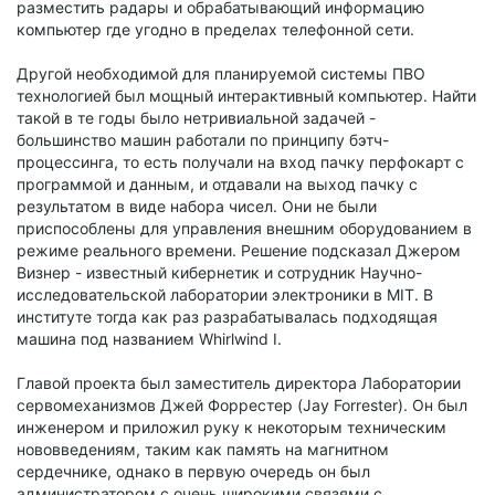
разместить радары и обрабатывающий информацию
компьютер где угодно в пределах телефонной сети.
Другой необходимой для планируемой системы ПВО
технологией был мощный интерактивный компьютер. Найти
такой в те годы было нетривиальной задачей -
большинство машин работали по принципу бэтч-
процессинга, то есть получали на вход пачку перфокарт с
программой и данным, и отдавали на выход пачку с
результатом в виде набора чисел. Они не были
приспособлены для управления внешним оборудованием в
режиме реального времени. Решение подсказал Джером
Визнер - известный кибернетик и сотрудник Научно-
исследовательской лаборатории электроники в MIT. В
институте тогда как раз разрабатывалась подходящая
машина под названием Whirlwind I.
Главой проекта был заместитель директора Лаборатории
сервомеханизмов Джей Форрестер (Jay Forrester). Он был
инженером и приложил руку к некоторым техническим
нововведениям, таким как память на магнитном
сердечнике, однако в первую очередь он был
администратором с очень широкими связями с