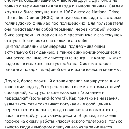
системы, соединявшие компьютеры друг с другом, а не
только с терминалами для ввода и вывода данных. Самым
крупным была запущенная в 1967 система National Crime
Information Center (NCIC), которую можно видеть в старых
голливудских фильмах про полицейских. Для пользователя
она представляла собой терминал, через который можно
было запросить информацию о преступнике и его текущем
статусе. Технически она включала в себя
централизованный мейнфрейм, поддерживающий
актуальную базу данных, а также синхронизирующиеся с
ним региональные компьютерные центры, к которым уже
подключались конечные устройства. Система также
работала поверх телефоной сети и использовала модемы.
Другой, более сложный с точки зрения маршрутизации и
топологии подход был реализован в сетях с коммутацией
сообщений, которую также называют "хранение и
пересылка" (store-and-forward). Как понятно из названия,
узлы такой сети сохраняют получаемые сообщения и
пересылают их дальше, когда появляется возможность,
пока те не дойдут до узла-адресата. В целом, это очень
похоже на схему работы классического телеграфа, только
вместо людей выбором следующего узла занимается