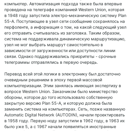
компьютер. Автоматизация подхода также была впервые
проведена на телеграфе компанией Western Union, которая
в 1948 году запустила электро-механическую систему Plan
55-A. Поступающее в узел сети сообщение сохранялось на
перфоленте, а информация о том, на какой следующий узел
его отправить считывалась из заголовка. Таким образом,
система не поддерживала динамическую маршрутизацию,
узел не мог выбрать маршрут самостоятельно в
зависимости от загруженности или доступности линии
связи. Однако поддерживались приоритеты - срочные
телеграммы отправлялись в первую очередь.
Перевод всей этой логики в электронику был достаточно
очевидным решением в эпоху первой массовой
компьютеризации. Этим занялась имеющая экспертизу в
вопросе Western Union. Заказчиком было министерство
обороны, которое до того использовало собственную
закрытую версию Plan 55-A, и которую должна была
заменить система на компьютерах. Сеть, позже названную
Automatic Digital Network (AUTODIN), начали проектировать
в 1958 году. Первую ноду запустили в 1962 году, в 1963 их
было уже 5, а с 1967 начали появиляться иностранные