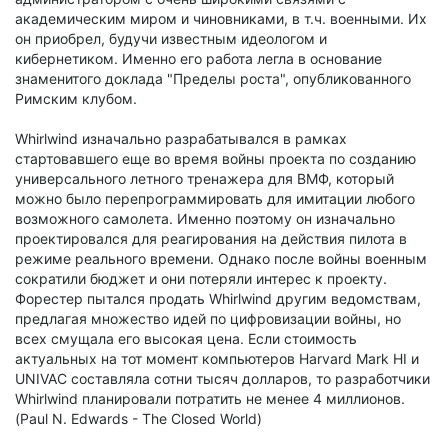
академическим миром и чиновниками, в т.ч. военными. Их
он приобрел, будучи известным идеологом и
кибернетиком. Именно его работа легла в основание
знаменитого доклада "Пределы роста", опубликованного
Римским клубом.
Whirlwind изначально разрабатывался в рамках
стартовавшего еще во время войны проекта по созданию
универсального летного тренажера для ВМФ, который
можно было перепрограммировать для имитации любого
возможного самолета. Именно поэтому он изначально
проектировался для реагирования на действия пилота в
режиме реального времени. Однако после войны военным
сократили бюджет и они потеряли интерес к проекту.
Форестер пытался продать Whirlwind другим ведомствам,
предлагая множество идей по цифровизации войны, но
всех смущала его высокая цена. Если стоимость
актуальных на тот момент компьютеров Harvard Mark HI и
UNIVAC составляла сотни тысяч долларов, то разработчики
Whirlwind планировали потратить не менее 4 миллионов.
(Paul N. Edwards - The Closed World)