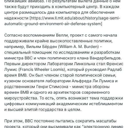
ближайших авиабаз. По результатам вылета данные о нем
также будут приходить в компьютерный центр. В каждом
центре размещалось два компьютера для обеспечения
надежности [https://www.ll.mit.edu/about/history/sage-semi-
automatic-ground-environment-air-defense-system]
Согласно воспоминаниям Велли, проект с самого начала
поддерживали крайне высокопоставленные политики,
например, Вильям Бёрден (William A. M. Burden) -
специальный помощник по исследованиям и разработкам
министра ВВС и член политического клана Вандербильдов.
Первым директором Лаборатории Линкольна стал Френсис
Лумис (Francis Wheeler Loomis), который руководил Радлаб
время ВМВ. Он был членом старой политической семьи,
кузеном основателя лаборатории Альфреда Ли Лумиса и
родственником Генри Стимсона - министра обороны
времен ВМВ и одного из архитекторов современного
мироустройства. То есть, опять возникает тема поддержки
цифровых коммуникаций академическим истеблишментом
и высшей элитой государства в целом.
При этом, ВВС постоянно пытались сократить масштабы
проекта, который они высмеивали как "электронную линию