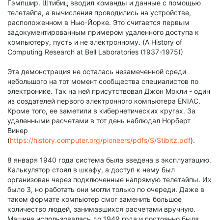
Гэмпшир. Штибиц вводил команды и данные с помощью
телетайпа, а вычисления проводились на устройстве,
расположенном в Нью-Йорке. Это считается первым
задокументированным примером удаленного доступа к
компьютеру, пусть и не электронному. (A History of
Computing Research at Bell Laboratories (1937-1975))
Эта демонстрация не осталась незамеченной среди
небольшого на тот момент сообщества специалистов по
электронике. Так на ней присутствовал Джон Мокли - один
из создателей первого электронного компьютера ENIAC.
Кроме того, ее заметили в кибернетических кругах. За
удаленными расчетами в тот день наблюдал Норберт
Винер
(
https://history.computer.org/pioneers/pdfs/S/Stibitz.pdf
).
8 января 1940 года система была введена в эксплуатацию.
Калькулятор стоял в шкафу, а доступ к нему был
организован через подключенные напрямую телетайпы. Их
было 3, но работать они могли только по очереди. Даже в
таком формате компьютер смог заменить большое
количество людей, занимавшихся расчетами вручную.
Машина использовалась до 1949 года и постоянно была