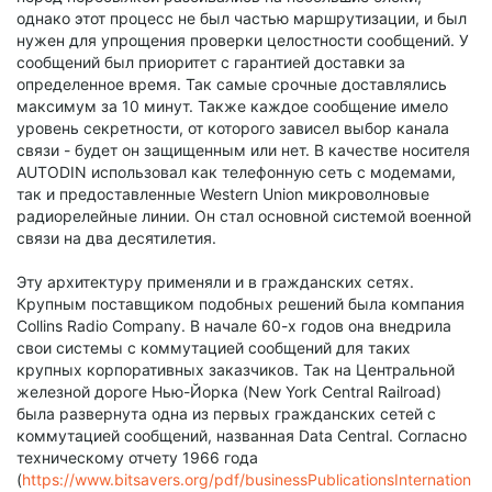
однако этот процесс не был частью маршрутизации, и был
нужен для упрощения проверки целостности сообщений. У
сообщений был приоритет с гарантией доставки за
определенное время. Так самые срочные доставлялись
максимум за 10 минут. Также каждое сообщение имело
уровень секретности, от которого зависел выбор канала
связи - будет он защищенным или нет. В качестве носителя
AUTODIN использовал как телефонную сеть с модемами,
так и предоставленные Western Union микроволновые
радиорелейные линии. Он стал основной системой военной
связи на два десятилетия.
Эту архитектуру применяли и в гражданских сетях.
Крупным поставщиком подобных решений была компания
Collins Radio Company. В начале 60-х годов она внедрила
свои системы с коммутацией сообщений для таких
крупных корпоративных заказчиков. Так на Центральной
железной дороге Нью-Йорка (New York Central Railroad)
была развернута одна из первых гражданских сетей с
коммутацией сообщений, названная Data Central. Согласно
техническому отчету 1966 года
(
https://www.bitsavers.org/pdf/businessPublicationsInternation