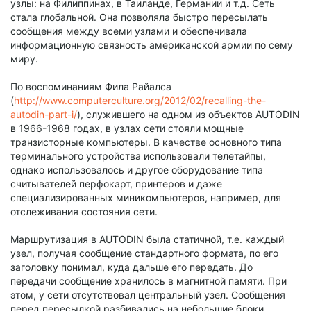
узлы: на Филиппинах, в Таиланде, Германии и т.д. Сеть
стала глобальной. Она позволяла быстро пересылать
сообщения между всеми узлами и обеспечивала
информационную связность американской армии по сему
миру.
По воспоминаниям Фила Райалса
(
http://www.computerculture.org/2012/02/recalling-the-
autodin-part-i/
), служившего на одном из объектов AUTODIN
в 1966-1968 годах, в узлах сети стояли мощные
транзисторные компьютеры. В качестве основного типа
терминального устройства использовали телетайпы,
однако использовалось и другое оборудование типа
считывателей перфокарт, принтеров и даже
специализированных миникомпьютеров, например, для
отслеживания состояния сети.
Маршрутизация в AUTODIN была статичной, т.е. каждый
узел, получая сообщение стандартного формата, по его
заголовку понимал, куда дальше его передать. До
передачи сообщение хранилось в магнитной памяти. При
этом, у сети отсутствовал центральный узел. Сообщения
перед пересылкой разбивались на небольшие блоки,