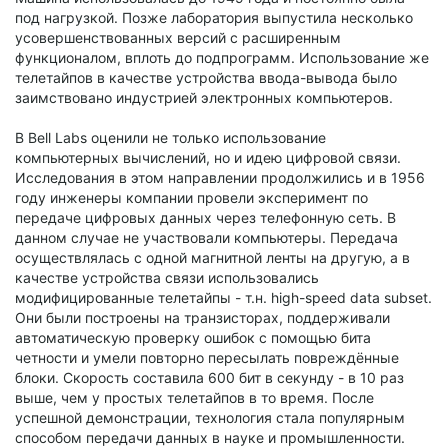
под нагрузкой. Позже лаборатория выпустила несколько
усовершенствованных версий с расширенным
функционалом, вплоть до подпрограмм. Использование же
телетайпов в качестве устройства ввода-вывода было
заимствовано индустрией электронных компьютеров.
В Bell Labs оценили не только использование
компьютерных вычислений, но и идею цифровой связи.
Исследования в этом направлении продолжились и в 1956
году инженеры компании провели эксперимент по
передаче цифровых данных через телефонную сеть. В
данном случае не участвовали компьютеры. Передача
осуществлялась с одной магнитной ленты на другую, а в
качестве устройства связи использовались
модифицированные телетайпы - т.н. high-speed data subset.
Они были построены на транзисторах, поддерживали
автоматическую проверку ошибок с помощью бита
четности и умели повторно пересылать повреждённые
блоки. Скорость составила 600 бит в секунду - в 10 раз
выше, чем у простых телетайпов в то время. После
успешной демонстрации, технология стала популярным
способом передачи данных в науке и промышленности.