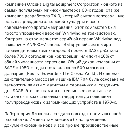
компанией Олсена Digital Equipment Corporation,- одного из
самых популярных миникомпьютеров 60-х годов. Эта же
компания разработала TX-0, который сыграл колоссальную
роль в зарождении хакерской культуры и всего
современного программирования. Этот компьютер был
просто упрощенной версией Whirlwind на транзисторах.
Контракт на строительство серийной версии Whirlwind под
названием AN/FSQ-7 сделал IBM крупнейшим в мире
производителем компьютеров. В проекте SAGE работало
более 7000 сотрудников корпорации, или почти 20% от
общей численности персонала. Общий доход компании от
SAGE в 1950-е годы составил около 500 миллионов
долларов. [Paul N. Edwards - The Closed World]. Их первая
действительно массовая машина IBM 704 была основана на
технологии памяти с магнитным сердечником, созданной
для SAGE. Этот тип памяти вытеснил все остальные и
оставался промышленным стандартом до появления
полупроводниковых запоминающих устройств в 1970-х.
Лаборатория Линкольна создала подход к промышленной
разработке. Именно там впервые было применено
документирование кода и все прочие производственные