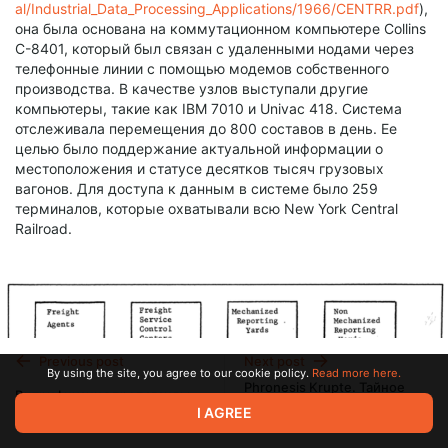
al/Industrial_Data_Processing_Applications/1966/CENTRR.pdf
),
она была основана на коммутационном компьютере Collins
C-8401, который был связан с удаленными нодами через
телефонные линии с помощью модемов собственного
производства. В качестве узлов выступали другие
компьютеры, такие как IBM 7010 и Univac 418. Система
отслеживала перемещения до 800 составов в день. Ее
целью было поддержание актуальной информации о
местоположения и статусе десятков тысяч грузовых
вагонов. Для доступа к данным в системе было 259
терминалов, которые охватывали всю New York Central
Railroad.
Previous post
Next post
By using the site, you agree to our cookie policy.
Read more here.
Phronesis Krupte. Тайное
Витрификация пропаганды
знание уличных самураев
I AGREE
Feb 11 09:21
Nov 11 2024 15:19