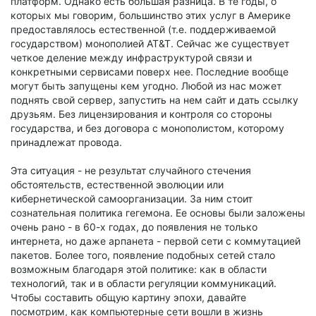
платформ. Однако есть большая разница. В те годы, о
которых мы говорим, большинство этих услуг в Америке
предоставлялось естественной (т.е. поддерживаемой
государством) монополией AT&T. Сейчас же существует
четкое деление между инфраструктурой связи и
конкретными сервисами поверх нее. Последние вообще
могут быть запущены кем угодно. Любой из нас может
поднять свой сервер, запустить на нем сайт и дать ссылку
друзьям. Без лицензирования и контроля со стороны
государства, и без договора с монополистом, которому
принадлежат провода.
Эта ситуация - не результат случайного стечения
обстоятельств, естественной эволюции или
кибернетической самоорганизации. За ним стоит
сознательная политика гегемона. Ее основы были заложены
очень рано - в 60-х годах, до появления не только
интернета, но даже арпанета - первой сети с коммутацией
пакетов. Более того, появление подобных сетей стало
возможным благодаря этой политике: как в области
технологий, так и в области регуляции коммуникаций.
Чтобы составить общую картину эпохи, давайте
посмотрим, как компьютерные сети вошли в жизнь