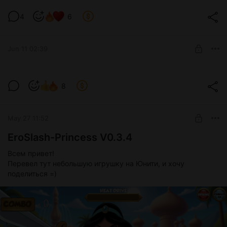
4
6
Jun 11 02:39
Про Path of Desire
8
Level required:
На пиво
SUBSCRIBE
May 27 11:52
EroSlash-Princess V0.3.4
Всем привет!
Перевел тут небольшую игрушку на Юнити, и хочу
поделиться =)