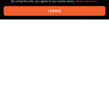
By using the site, you agree to our cookie policy.
Read more here.
I AGREE
Скачать для Windows
Скачать для Android
1
7
Mar 28 10:19
Path Of Desire 0.2.1-pc-android
Всем привет!
Долгожданный релиз перевода "Пути Желаний"