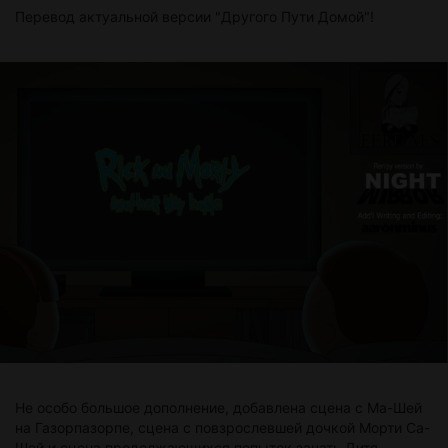
Перевод актуальной версии "Другого Пути Домой"!
Не особо большое дополнение, добавлена сцена с Ма-Шей
на Газорпазорпе, сцена с повзрослевшей дочкой Морти Са-
Шей и сцена продолжающихся попыток зачать Дитя