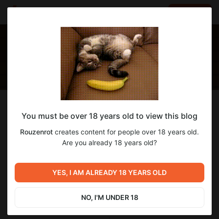
LOG IN
EN
Follow
You must be over 18 years old to view this blog
Rouzenrot
Rouzenrot
creates content for people over 18 years old.
Перевод порно-игр на Ren'Py и RPGM
Are you already 18 years old?
1 760
subscribers
163
posts
YES, I AM ALREADY 18 YEARS OLD
NO, I'M UNDER 18
SUBSCRIBE