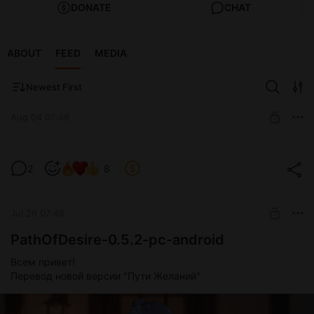
DONATE
CHAT
ABOUT
FEED
MEDIA
Newest First
Aug 04 07:49
Тизер нового проекта. Something
2
8
Unlimited.
Level required:
На пиво
Jul 26 07:48
SUBSCRIBE
PathOfDesire-0.5.2-pc-android
Всем привет!
Перевод новой версии "Пути Желаний"