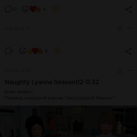
10
4
May 08 12:07
Тизер Директора =)
1
9
Level required:
На пиво
May 08 12:03
SUBSCRIBE
Naughty Lyanna Season02-0.32
Всем привет!
Перевод очередной версии "Непослушной Лианны"!