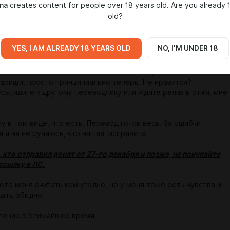
na
creates content for people over 18 years old. Are you already 
то обещала каждый день, но, чёрт возьми, то диск сгорел, то
old?
лёсико сломалось, а через буквально час вообще перестала
ё это тормозило перевод. Так же я потратила два дня на
е. Она из семьи осталась у меня одна и я забью на всё и на
YES, I AM ALREADY 18 YEARS OLD
NO, I'M UNDER 18
ё.
ть, типа подарка на нг и обновление скинуть бесплатно, но
варищи, просто принципиально теперь. Не нравится?
сь, идите к другому переводчику или ждите релиз в стим, мне
у в том виде, что есть. Перевод готов весь. За ошибки
 я на не ручаюсь, что нашла, исправила.
 кто отправил донат от 27-го декабря и позже, не покупайте
ссылку в ЛС.
ете меня считать кем угодно, но у меня тоже есть чувства и
ыть обидно.
ление в ближайшее время.