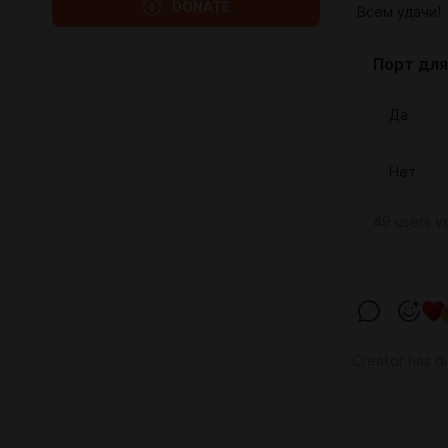
DONATE
Всем удачи!
Порт дл
Да
Нет
49 users
v
Creator has d