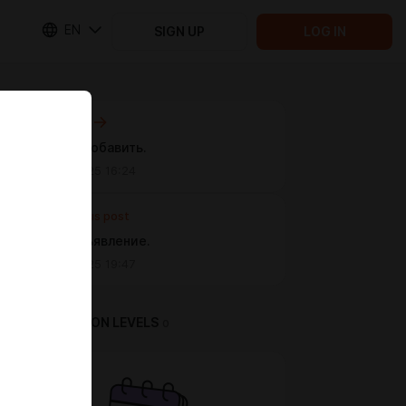
EN
SIGN UP
LOG IN
Next post
Забыла добавить.
Jan 05 2025 16:24
Previous post
Мини объявление.
Jan 03 2025 19:47
SUBSCRIPTION LEVELS
0