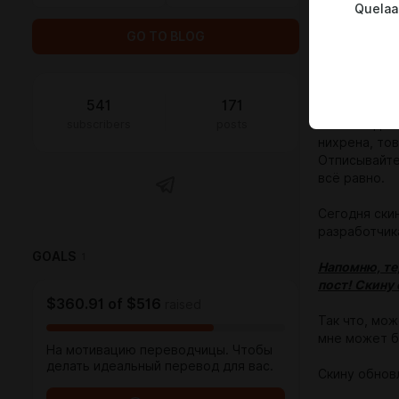
Quelaa
Я понимаю, ч
на мышке ко
GO TO BLOG
работать. Вс
помощь сестр
всех ради не
541
171
subscribers
posts
Хотела сдела
нихрена, то
Отписывайте
всё равно.
Сегодня скин
разработчика
GOALS
1
Напомню, те,
пост! Скину 
$360.91
of
$516
raised
Так что, мож
мне может б
На мотивацию переводчицы. Чтобы
делать идеальный перевод для вас.
Скину обнов