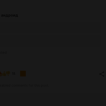
я андроид
oted
18
isabled comments for this post.