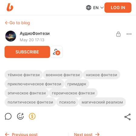
LOG IN
EN
Go to blog
АудиоФэнтези
May 20 17:13
SUBSCRIBE
Аудиокнига фэнтези "Тёмное братство" |
тёмное фэнтези
военное фэнтези
низкое фэнтези
Дилогия
приключенческое фэнтези
гримдарк
Level required:
Подписка на каталог
Полная версия. Дилогия.
эпическое фэнтези
героическое фэнтези
Слушайте эту и другие фэнтези-аудиокниги полностью, без
SUBSCRIBE
политическое фэнтези
психоло
магический реализм
рекламы и любых ограничений!
Previous post
Next post