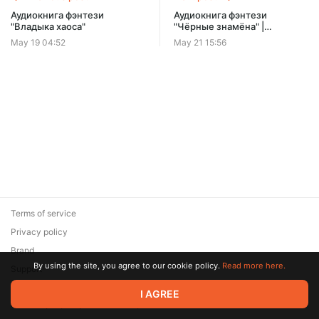
Аудиокнига фэнтези
Аудиокнига фэнтези
"Владыка хаоса"
"Чёрные знамёна" |
Тетралогия
May 19 04:52
May 21 15:56
Terms of service
Privacy policy
Brand
By using the site, you agree to our cookie policy.
Read more here.
Support
© 2026 Zaya Solutions Limited. All rights reserved. All trademarks
I AGREE
are the property of their respective owners.