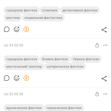
Аудиокнига фэнтези "Туманный
городское фэнтези
стимпанк
детективное фэнтези
экспресс"
мистика
социальная фантастика
Level required:
Полная версия.
Подписка на каталог
Слушайте эту и другие фэнтези-аудиокниги полностью, без
рекламы и любых ограничений!
SUBSCRIBE
Jul 23 02:29
Аудиокнига фэнтези "Оружейник" |
городское фэнтези
боевое фэнтези
тёмное фэнтези
Тетралогия
мистический триллер
сатирическое фэнтези
Level required:
Полная версия. Тетралогия
Подписка на каталог
Слушайте эту и другие фэнтези-аудиокниги полностью, без
рекламы и любых ограничений!
SUBSCRIBE
Jul 22 05:39
Аудиокнига фэнтези "Хроника абсурда"
ироническое фэнтези
героическое фэнтези