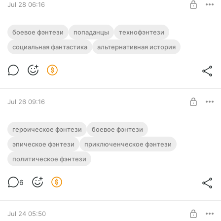
Jul 28 06:16
Аудиокнига фэнтези "Против течения" |
боевое фэнтези
попаданцы
технофэнтези
Тетралогия
социальная фантастика
альтернативная история
Level required:
Полная версия. Тетралогия
Подписка на каталог
Слушайте эту и другие фэнтези-аудиокниги полностью, без
рекламы и любых ограничений!
SUBSCRIBE
Jul 26 09:16
Аудиокнига фэнтези "Долг легионера" |
героическое фэнтези
боевое фэнтези
5 книг
эпическое фэнтези
приключенческое фэнтези
Level required:
Полная версия. 5 книг.
политическое фэнтези
Подписка на каталог
Слушайте эту и другие фэнтези-аудиокниги полностью, без
рекламы и любых ограничений!
SUBSCRIBE
6
Jul 24 05:50