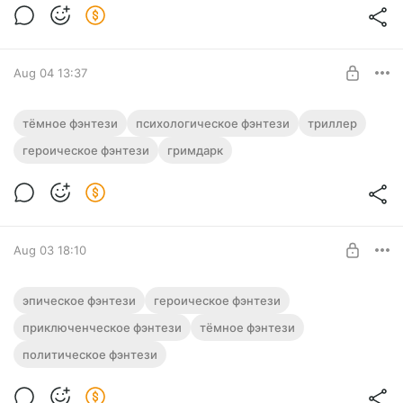
SUBSCRIBE
Aug 04 13:37
Аудиокнига фэнтези "Одержимость" |
тёмное фэнтези
психологическое фэнтези
триллер
Тетралогия
героическое фэнтези
гримдарк
Level required:
Полная версия. Тетралогия.
Подписка на каталог
Слушайте эту и другие фэнтези-аудиокниги полностью, без
рекламы и любых ограничений!
SUBSCRIBE
Aug 03 18:10
Аудиокнига фэнтези "Пульс тьмы"
эпическое фэнтези
героическое фэнтези
Полная версия.
приключенческое фэнтези
тёмное фэнтези
Level required:
Слушайте эту и другие фэнтези-аудиокниги полностью, без
политическое фэнтези
Подписка на каталог
рекламы и любых ограничений!
SUBSCRIBE