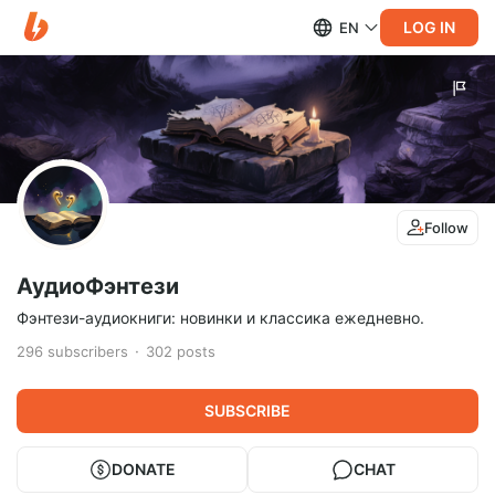
LOG IN
EN
Follow
АудиоФэнтези
Фэнтези-аудиокниги: новинки и классика ежедневно.
296
subscribers
302
posts
SUBSCRIBE
DONATE
CHAT