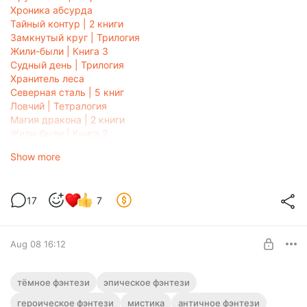
Хроника абсурда
Тайный контур | 2 книги
Замкнутый круг | Трилогия
Жили-были | Книга 3
Судный день | Трилогия
Хранитель леса
Северная сталь | 5 книг
Ловчий | Тетралогия
Магия дракона | 2 книги
Жили-были | Книга 2
Вечный воин | 6 книг
Show more
17
7
Aug 08 16:12
Аудиокнига фэнтези "Закат титанов" |
тёмное фэнтези
эпическое фэнтези
Трилогия
героическое фэнтези
мистика
античное фэнтези