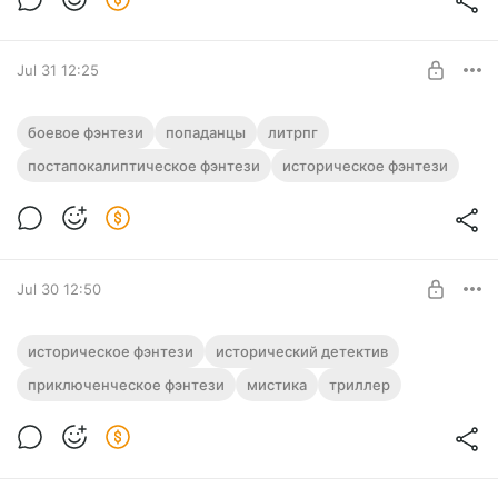
Jul 31 12:25
Аудиокнига фэнтези "Правила игры" | 4
боевое фэнтези
попаданцы
литрпг
книги
постапокалиптическое фэнтези
историческое фэнтези
Level required:
Полная версия. 4 книги.
Подписка на каталог
Слушайте эту и другие фэнтези-аудиокниги полностью, без
рекламы и любых ограничений!
SUBSCRIBE
Jul 30 12:50
Аудиокнига фэнтези "Зеркало времён" |
историческое фэнтези
исторический детектив
Дилогия
приключенческое фэнтези
мистика
триллер
Level required:
Полная версия. Дилогия.
Подписка на каталог
Слушайте эту и другие фэнтези-аудиокниги полностью, без
рекламы и любых ограничений!
SUBSCRIBE