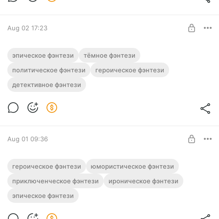
Aug 02 17:23
Аудиокнига фэнтези "Падение трона" |
эпическое фэнтези
тёмное фэнтези
Трилогия
политическое фэнтези
героическое фэнтези
Level required:
Полная версия. Трилогия.
детективное фэнтези
Подписка на каталог
Слушайте эту и другие фэнтези-аудиокниги полностью, без
рекламы и любых ограничений!
SUBSCRIBE
Aug 01 09:36
Аудиокнига фэнтези "Бремя власти"
героическое фэнтези
юмористическое фэнтези
Полная версия.
приключенческое фэнтези
ироническое фэнтези
Level required:
Слушайте эту и другие фэнтези-аудиокниги полностью, без
эпическое фэнтези
Подписка на каталог
рекламы и любых ограничений!
SUBSCRIBE