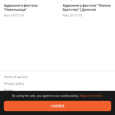
Offer ends 08 August.
Аудиокнига фэнтези
Аудиокнига фэнтези "Тёмное
"Невольница"
братство" | Дилогия
May 18 07:33
May 20 17:13
Terms of service
Privacy policy
Brand
By using the site, you agree to our cookie policy.
Read more here.
Support
© 2026 Zaya Solutions Limited. All rights reserved. All trademarks
I AGREE
are the property of their respective owners.