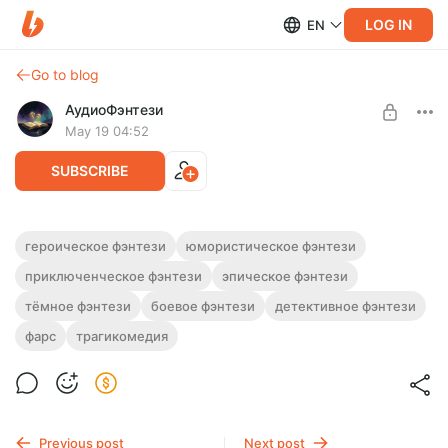
LOG IN
EN
Go to blog
АудиоФэнтези
May 19 04:52
SUBSCRIBE
Аудиокнига фэнтези "Владыка хаоса"
героическое фэнтези
юмористическое фэнтези
приключенческое фэнтези
эпическое фэнтези
Level required:
Полная версия.
Подписка на каталог
Слушайте эту и другие фэнтези-аудиокниги полностью, без
тёмное фэнтези
боевое фэнтези
детективное фэнтези
рекламы и любых ограничений!
UNLOCK WITH DISCOUNT
фарс
трагикомедия
$2.42
$1.82 per month
-
25
%
Billed every 12 months.
The discount applies to the first 12 months only.
Previous post
Next post