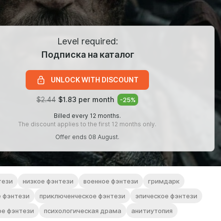
Level required:
Подписка на каталог
UNLOCK WITH DISCOUNT
$2.44
$1.83 per month
-
25
%
Billed every 12 months.
The discount applies to the first 12 months only.
Offer ends 08 August.
тези
низкое фэнтези
военное фэнтези
гримдарк
е фэнтези
приключенческое фэнтези
эпическое фэнтези
ое фэнтези
психологическая драма
анитиутопия