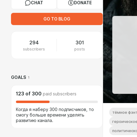
CHAT
DONATE
GO TO BLOG
294
301
subscribers
posts
GOALS
1
123
of
300
paid subscribers
Когда я наберу 300 подписчиков, то
тёмное фэн
смогу больше времени уделять
развитию канала.
героическо
политическ