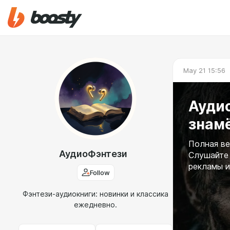
May 21 15:56
Аудиок
знамё
Полная ве
АудиоФэнтези
Слушайте 
рекламы и
Follow
Фэнтези-аудиокниги: новинки и классика
ежедневно.