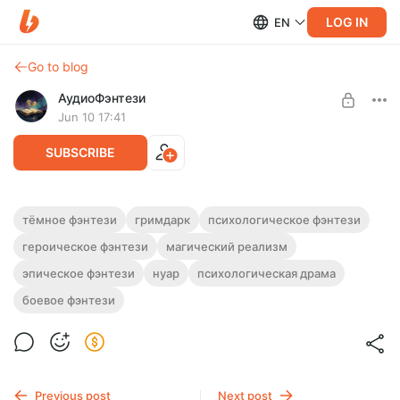
LOG IN
EN
Go to blog
АудиоФэнтези
Jun 10 17:41
SUBSCRIBE
Аудиокнига фэнтези "Слепой блеск"
тёмное фэнтези
гримдарк
психологическое фэнтези
героическое фэнтези
магический реализм
Level required:
Полная версия.
Подписка на каталог
Слушайте эту и другие фэнтези-аудиокниги полностью, без
эпическое фэнтези
нуар
психологическая драма
рекламы и любых ограничений!
UNLOCK WITH DISCOUNT
боевое фэнтези
$2.44
$1.83 per month
-
25
%
Billed every 12 months.
The discount applies to the first 12 months only.
Previous post
Next post