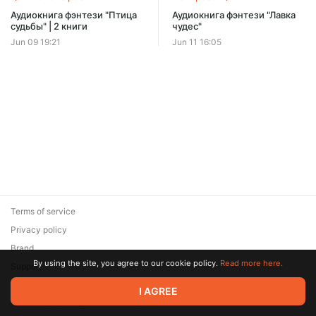
Offer ends 08 August.
Аудиокнига фэнтези "Птица
Аудиокнига фэнтези "Лавка
судьбы" | 2 книги
чудес"
Jun 09 19:21
Jun 11 16:05
Terms of service
Privacy policy
Brand
By using the site, you agree to our cookie policy.
Read more here.
Support
© 2026 Zaya Solutions Limited. All rights reserved. All trademarks
I AGREE
are the property of their respective owners.