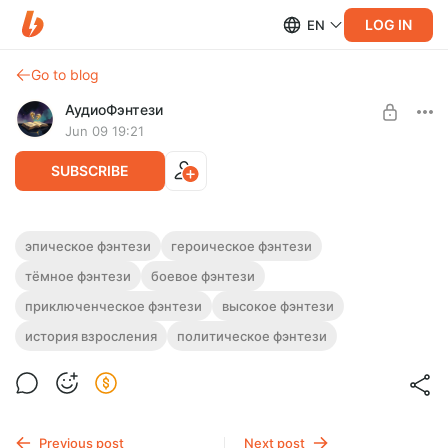
LOG IN
EN
Go to blog
АудиоФэнтези
Jun 09 19:21
SUBSCRIBE
Аудиокнига фэнтези "Птица судьбы" | 2
эпическое фэнтези
героическое фэнтези
книги
тёмное фэнтези
боевое фэнтези
Level required:
Подписка на каталог
Полная версия. 2 книги
приключенческое фэнтези
высокое фэнтези
Слушайте эту и другие фэнтези-аудиокниги полностью, без
UNLOCK WITH DISCOUNT
история взросления
политическое фэнтези
рекламы и любых ограничений!
$2.48
$1.86 per month
-
25
%
Billed every 12 months.
The discount applies to the first 12 months only.
Previous post
Next post