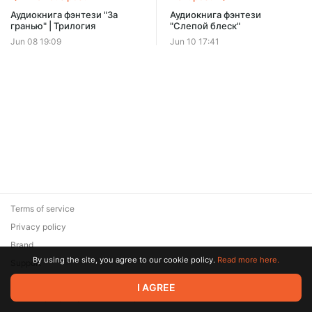
Offer ends 08 August.
Аудиокнига фэнтези "За
Аудиокнига фэнтези
гранью" | Трилогия
"Слепой блеск"
Jun 08 19:09
Jun 10 17:41
Terms of service
Privacy policy
Brand
By using the site, you agree to our cookie policy.
Read more here.
Support
© 2026 Zaya Solutions Limited. All rights reserved. All trademarks
I AGREE
are the property of their respective owners.