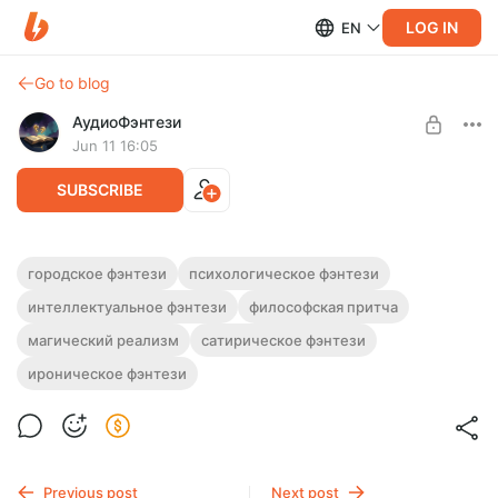
LOG IN
EN
Go to blog
АудиоФэнтези
Jun 11 16:05
SUBSCRIBE
Аудиокнига фэнтези "Лавка чудес"
городское фэнтези
психологическое фэнтези
интеллектуальное фэнтези
философская притча
Level required:
Полная версия.
Подписка на каталог
Слушайте эту и другие фэнтези-аудиокниги полностью, без
магический реализм
сатирическое фэнтези
рекламы и любых ограничений!
UNLOCK WITH DISCOUNT
ироническое фэнтези
$2.44
$1.83 per month
-
25
%
Billed every 12 months.
The discount applies to the first 12 months only.
Previous post
Next post