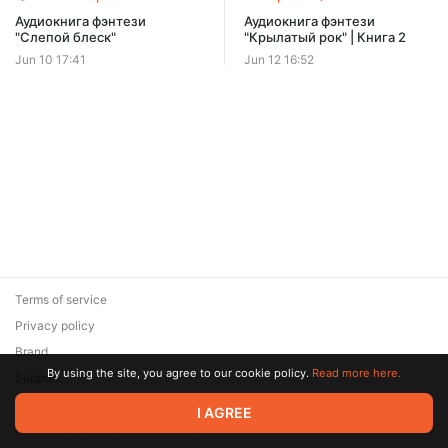
Offer ends 08 August.
Аудиокнига фэнтези
Аудиокнига фэнтези
"Слепой блеск"
"Крылатый рок" | Книга 2
Jun 10 17:41
Jun 12 16:52
Terms of service
Privacy policy
Brand
By using the site, you agree to our cookie policy.
Read more here.
Support
© 2026 Zaya Solutions Limited. All rights reserved. All trademarks
I AGREE
are the property of their respective owners.