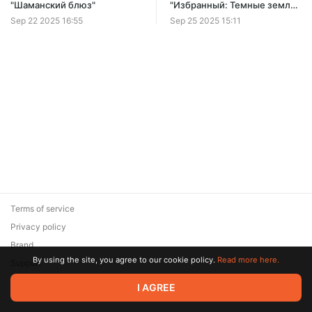
Offer ends 08 August.
"Шаманский блюз"
"Избранный: Темные земли"
[Книги 1, 2]
Sep 22 2025 16:55
Sep 25 2025 15:11
Terms of service
Privacy policy
Brand
By using the site, you agree to our cookie policy.
Read more here.
Support
© 2026 Zaya Solutions Limited. All rights reserved. All trademarks
I AGREE
are the property of their respective owners.