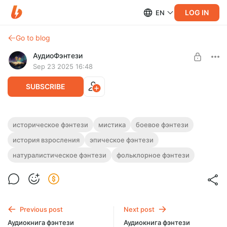
LOG IN
EN
Go to blog
АудиоФэнтези
Sep 23 2025 16:48
SUBSCRIBE
Аудиокнига фэнтези "Зеленые чары"
историческое фэнтези
мистика
боевое фэнтези
история взросления
эпическое фэнтези
Level required:
Полная версия.
Подписка на каталог
Продолжительность: 28 часов 26 минут.
натуралистическое фэнтези
фольклорное фэнтези
Слушайте эту и другие фэнтези-аудиокниги полностью, без
UNLOCK WITH DISCOUNT
рекламы и любых ограничений!
$2.42
$1.82 per month
-
25
%
Billed every 12 months.
Previous post
Next post
The discount applies to the first 12 months only.
Аудиокнига фэнтези
Аудиокнига фэнтези