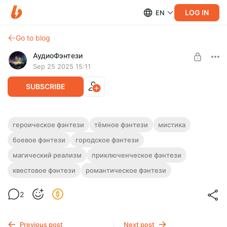
LOG IN
EN
Go to blog
АудиоФэнтези
Sep 25 2025 15:11
SUBSCRIBE
Аудиокнига фэнтези "Избранный:
героическое фэнтези
тёмное фэнтези
мистика
Темные земли" [Книги 1, 2]
боевое фэнтези
городское фэнтези
Level required:
Подписка на каталог
Полная версия.
магический реализм
приключенческое фэнтези
Продолжительность: 31 часов 02 минут.
UNLOCK WITH DISCOUNT
квестовое фэнтези
романтическое фэнтези
Слушайте эту и другие фэнтези-аудиокниги полностью, без
рекламы и любых ограничений!
$2.44
$1.83 per month
-
25
%
2
Billed every 12 months.
The discount applies to the first 12 months only.
Previous post
Next post