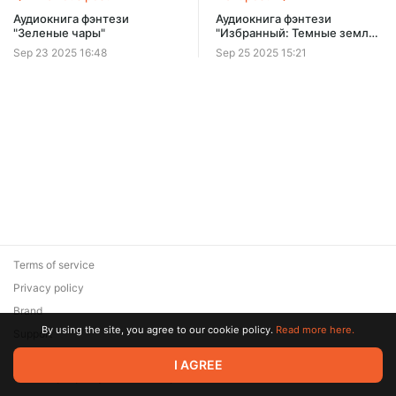
Offer ends 08 August.
Аудиокнига фэнтези
Аудиокнига фэнтези
"Зеленые чары"
"Избранный: Темные земли"
[Книги 3, 4]
Sep 23 2025 16:48
Sep 25 2025 15:21
Terms of service
Privacy policy
Brand
By using the site, you agree to our cookie policy.
Read more here.
Support
© 2026 Zaya Solutions Limited. All rights reserved. All trademarks
I AGREE
are the property of their respective owners.