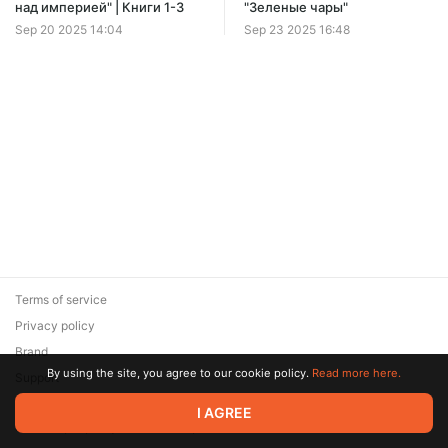
Offer ends 08 August.
над империей" | Книги 1-3
"Зеленые чары"
Sep 20 2025 14:04
Sep 23 2025 16:48
Terms of service
Privacy policy
Brand
By using the site, you agree to our cookie policy.
Read more here.
Support
© 2026 Zaya Solutions Limited. All rights reserved. All trademarks
I AGREE
are the property of their respective owners.