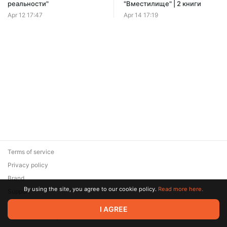
реальности"
"Вместилище" | 2 книги
Apr 12 17:47
Apr 14 17:19
Terms of service
Privacy policy
Brand
By using the site, you agree to our cookie policy.
Read more here.
Support
© 2026 Zaya Solutions Limited. All rights reserved. All trademarks
I AGREE
are the property of their respective owners.