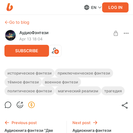
LOG IN
EN
Go to blog
АудиоФэнтези
Apr 13 18:04
SUBSCRIBE
Аудиокнига фэнтези "Алхимик войны" |
историческое фэнтези
приключенческое фэнтези
Трилогия
тёмное фэнтези
военное фэнтези
Level required:
Подписка на каталог
Полная версия. Трилогия.
политическое фэнтези
магический реализм
трагедия
Слушайте эту и другие фэнтези-аудиокниги полностью, без
SUBSCRIBE
рекламы и любых ограничений!
Previous post
Next post
Аудиокнига фэнтези "Две
Аудиокнига фэнтези