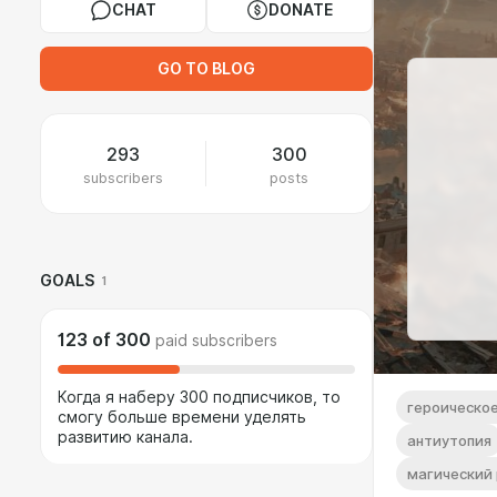
CHAT
DONATE
GO TO BLOG
293
300
subscribers
posts
GOALS
1
123
of
300
paid subscribers
Когда я наберу 300 подписчиков, то
героическо
смогу больше времени уделять
развитию канала.
антиутопия
магический