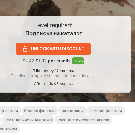
Level required:
Подписка на каталог
UNLOCK WITH DISCOUNT
$2.42
$1.82 per month
-
25
%
Billed every 12 months.
The discount applies to the first 12 months only.
Offer ends 08 August.
е фэнтези
боевое фэнтези
попаданцы
тёмное фэнтези
психологическая драма
юмористическое фэнтези
 реализм