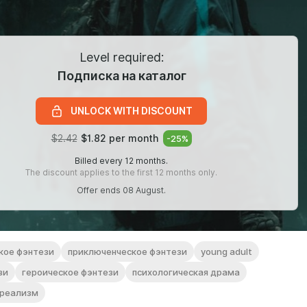
Level required:
Подписка на каталог
UNLOCK WITH DISCOUNT
$2.42
$1.82 per month
-
25
%
Billed every 12 months.
The discount applies to the first 12 months only.
Offer ends 08 August.
кое фэнтези
приключенческое фэнтези
young adult
зи
героическое фэнтези
психологическая драма
 реализм