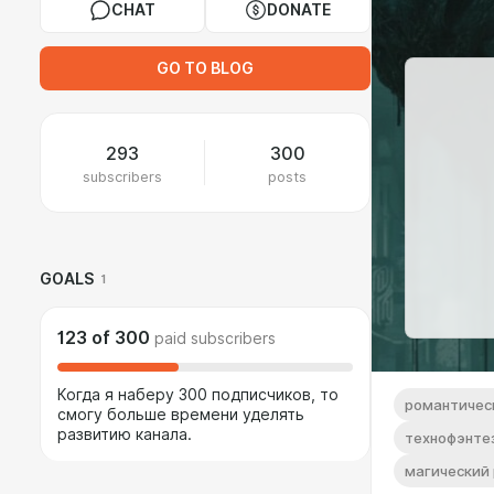
CHAT
DONATE
GO TO BLOG
293
300
subscribers
posts
GOALS
1
123
of
300
paid subscribers
Когда я наберу 300 подписчиков, то
романтичес
смогу больше времени уделять
развитию канала.
технофэнте
магический