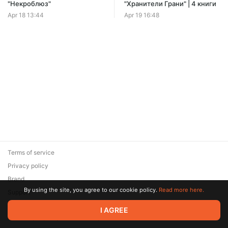
Offer ends 08 August.
"Некроблюз"
"Хранители Грани" | 4 книги
Apr 18 13:44
Apr 19 16:48
Terms of service
Privacy policy
Brand
By using the site, you agree to our cookie policy.
Read more here.
Support
© 2026 Zaya Solutions Limited. All rights reserved. All trademarks
I AGREE
are the property of their respective owners.