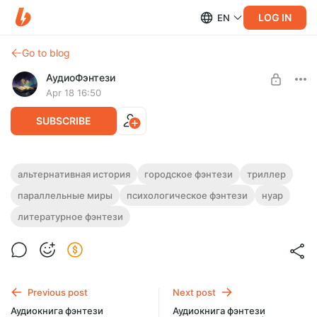
LOG IN
EN
Go to blog
АудиоФэнтези
Apr 18 16:50
SUBSCRIBE
Аудиокнига фэнтези "Теневой страж"
альтернативная история
городское фэнтези
триллер
параллельные миры
психологическое фэнтези
нуар
Level required:
Полная версия.
Подписка на каталог
Слушайте эту и другие фэнтези-аудиокниги полностью, без
литературное фэнтези
рекламы и любых ограничений!
UNLOCK WITH DISCOUNT
$2.44
$1.84 per month
-
25
%
Billed every 12 months.
Previous post
Next post
The discount applies to the first 12 months only.
Аудиокнига фэнтези
Аудиокнига фэнтези