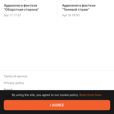
Offer ends 08 August.
Аудиокнига фэнтези
Аудиокнига фэнтези
"Оборотная сторона"
"Теневой страж"
Apr 17 17:57
Apr 18 16:50
Terms of service
Privacy policy
Brand
By using the site, you agree to our cookie policy.
Read more here.
Support
© 2026 Zaya Solutions Limited. All rights reserved. All trademarks
I AGREE
are the property of their respective owners.