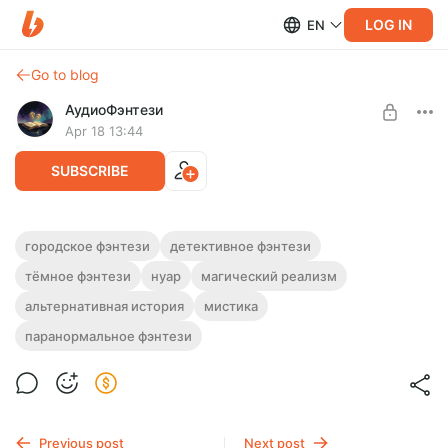
LOG IN
EN
Go to blog
АудиоФэнтези
Apr 18 13:44
SUBSCRIBE
Аудиокнига фэнтези "Некроблюз"
городское фэнтези
детективное фэнтези
тёмное фэнтези
нуар
магический реализм
Level required:
Полная версия.
Подписка на каталог
Слушайте эту и другие фэнтези-аудиокниги полностью, без
альтернативная история
мистика
рекламы и любых ограничений!
UNLOCK WITH DISCOUNT
паранормальное фэнтези
$2.44
$1.83 per month
-
25
%
Billed every 12 months.
The discount applies to the first 12 months only.
Previous post
Next post