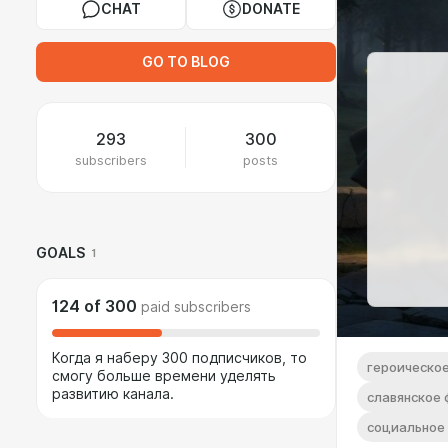
CHAT
DONATE
GO TO BLOG
293
300
subscribers
posts
GOALS
1
124
of
300
paid subscribers
Когда я наберу 300 подписчиков, то
героическо
смогу больше времени уделять
развитию канала.
славянское 
социальное