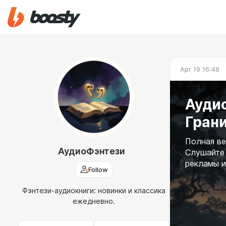
Apr 19 16:48
Аудио
Грани
Полная вер
АудиоФэнтези
Слушайте 
рекламы и
Follow
Фэнтези-аудиокниги: новинки и классика
ежедневно.