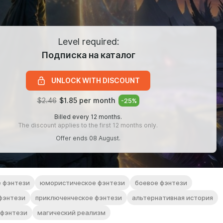
Level required:
Подписка на каталог
UNLOCK WITH DISCOUNT
$2.46
$1.85 per month
-
25
%
Billed every 12 months.
The discount applies to the first 12 months only.
Offer ends 08 August.
е фэнтези
юмористическое фэнтези
боевое фэнтези
фэнтези
приключенческое фэнтези
альтернативная история
 фэнтези
магический реализм