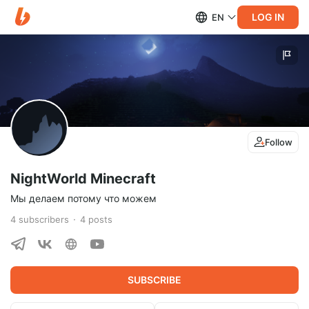
LOG IN
EN
Follow
NightWorld Minecraft
Мы делаем потому что можем
4
subscribers
4
posts
SUBSCRIBE