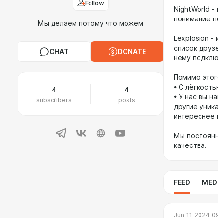
Follow
NightWorld 
понимание п
Мы делаем потому что можем
Lexplosion -
список друзе
CHAT
DONATE
нему подклю
Помимо этог
• С лёгкость
4
4
• У нас вы н
subscribers
posts
другие уник
интереснее 
Мы постоянн
качества.
FEED
MED
Jun 11 2024 0