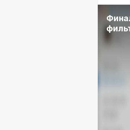
Фина
филь