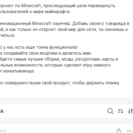
- проект по Minecraft, преследующий цели перевернуть
ользователей о мире майнкрафта.
 инновационный Minecraft лаунчер. Добавь своего товарища в
й, и как только он откроет свой мир для сети, ты сможешь к
читься.
о у нас есть еще тонна функционала!
ю создавайте свои модпаки и делитесь ими.
айдете самые лучшие сборки, моды, ресурспаки, карты и
альные возможности, которые сделают игру намного
и захватывающе.
о совершенствуем свой продукт, чтобы держать планку
IA
9:17