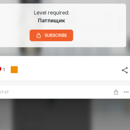
Level required:
Патпищик
SUBSCRIBE
1
07:37