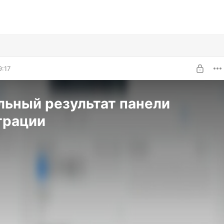
9:17
ьный результат панели
трации