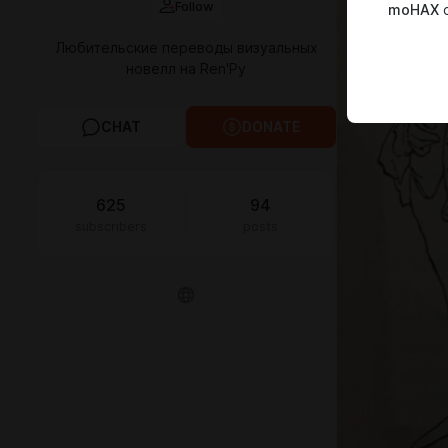
Follow
moHAX
c
Любительские переводы визуальных
новелл на Ren'Py
CHAT
DONATE
625
94
subscribers
posts