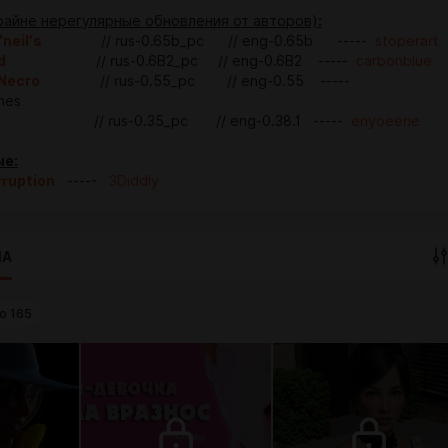
райне нерегулярные обновления от авторов)
:
neil's
// rus-0.65b_pc // eng-0.65b -----
stoperart
d
// rus-0.6B2_pc // eng-0.6B2 -----
carbonblue
 Necro
// rus-0.55_pc // eng-0.55 -----
mes
// rus-0.35_pc // eng-0.38.1 -----
enyoeerie
е:
rruption
-----
3Diddly
IA
o
165