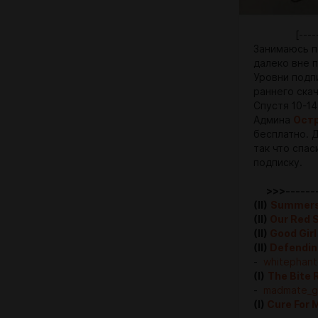
[--
Занимаюсь п
далеко вне 
Уровни подп
раннего скач
Спустя 10-1
Админа
Ост
бесплатно. 
так что спас
подписку.
>>>--------
(II)
Summers
(II)
Our Red S
(II)
Good Gir
(II)
Defending
-
whitephan
(I)
The Bite 
-
madmate_
(I)
Cure For