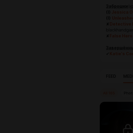
Заброшки
(к
(I)
Jessica O'
(I)
Unleashe
✘
Detective
blackhandga
✘
False Hero
Завершённы
✔
Katie's Co
FEED
MED
All
165
Phot