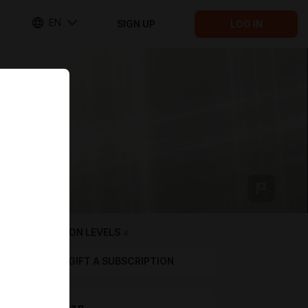
EN
SIGN UP
LOG IN
SUBSCRIPTION LEVELS
4
GIFT A SUBSCRIPTION
На проезд