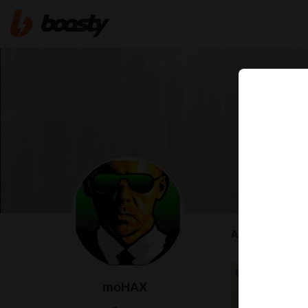
ABOUT
moHAX