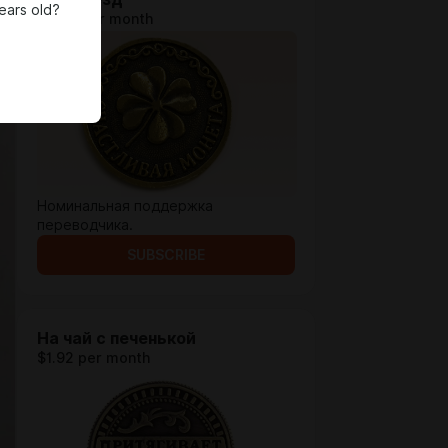
ears old?
$0.64 per month
Номинальная поддержка
переводчика.
SUBSCRIBE
На чай с печенькой
$1.92 per month