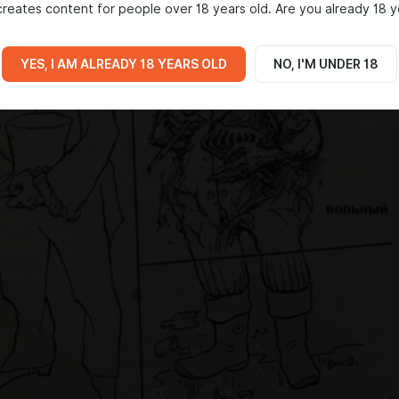
reates content for people over 18 years old. Are you already 18 y
YES, I AM ALREADY 18 YEARS OLD
NO, I'M UNDER 18