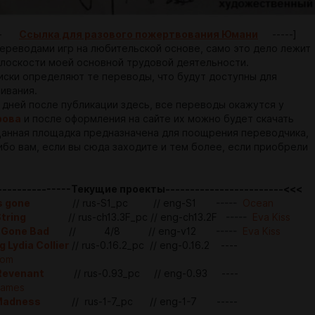
---
Ссылка для разового пожертвования Юмани
-----]
ереводами игр на любительской основе, само это дело лежит
плоскости моей основной трудовой деятельности.
иски определяют те переводы, что будут доступны для
ивания.
4 дней после публикации здесь, все переводы окажутся у
рова
и после оформления на сайте их можно будет скачать
Данная площадка предназначена для поощрения переводчика,
ибо вам, если вы сюда заходите и тем более, если приобрели
-------------Текущие проекты------------------------<<<
 gone
// rus-S1_pc // eng-S1 -----
Ocean
tring
// rus-ch13.3F_pc // eng-ch13.2F -----
Eva Kiss
l Gone Bad
// 4/8 // eng-v12 -----
Eva Kiss
 Lydia Collier
// rus-0.16.2_pc // eng-0.16.2 ----
tom
Revenant
// rus-0.93_pc // eng-0.93 ----
games
 Madness
// rus-1-7_pc // eng-1-7 -----