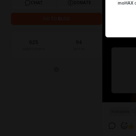
CHAT
DONATE
moHAX
c
GO TO BLOG
625
94
subscribers
posts
translate