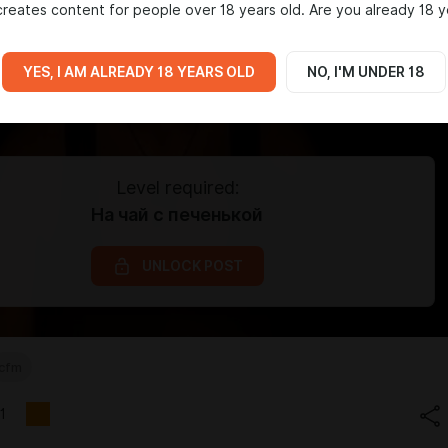
reates content for people over 18 years old. Are you already 18 y
YES, I AM ALREADY 18 YEARS OLD
NO, I'M UNDER 18
Level required:
На чай с печенькой
UNLOCK POST
cfm
1