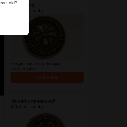
ears old?
На проезд
$0.65 per month
Номинальная поддержка
переводчика.
SUBSCRIBE
На чай с печенькой
$1.94 per month