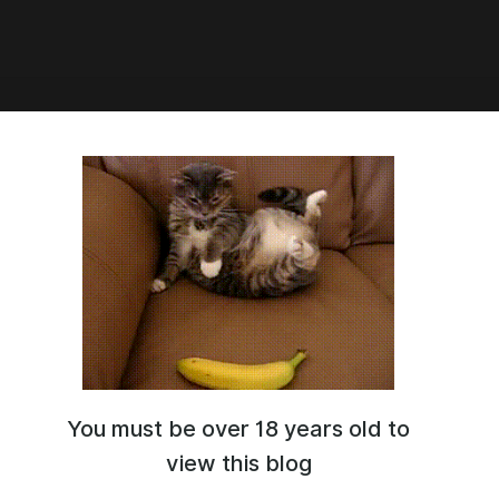
9:04
од - The Cure For Madness -
ь и новые приключения Алисы и Ко в Литтл-Роке.
You must be over 18 years old to
view this blog