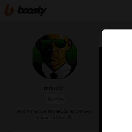
Jul 25 2025 1
Перев
Ch 8
Новый ден
moHAX
Follow
Любительские переводы визуальных
новелл на Ren'Py