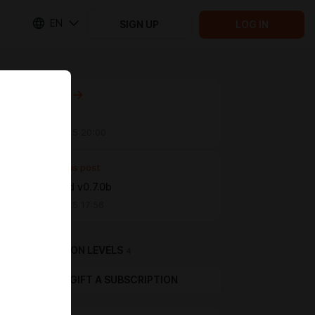
EN
SIGN UP
LOG IN
Next post
Untitled
Oct 08 2025 20:00
Previous post
Unleashed v0.7.0b
Jun 24 2025 17:56
SUBSCRIPTION LEVELS
4
GIFT A SUBSCRIPTION