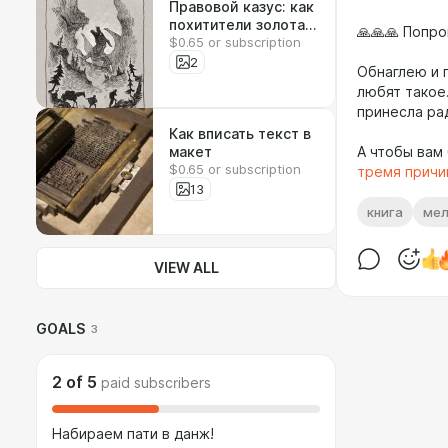
Правовой казус: как
похитители золота
🙏🙏🙏 Попро
$0.65 or subscription
стали грабителями
2
Обнаглею и 
любят такое.
принесла ра
Как вписать текст в
макет
А чтобы вам
$0.65 or subscription
тремя причи
13
книга
мел
VIEW ALL
GOALS
3
2
of
5
paid subscribers
Набираем пати в данж!