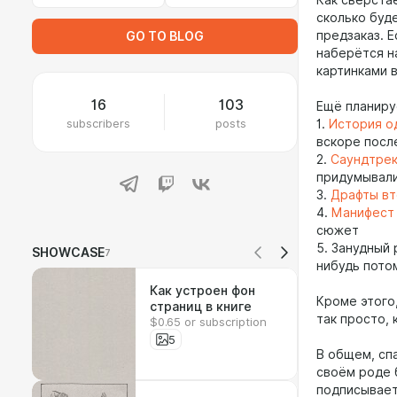
Как сверста
сколько буд
предзаказ. 
GO TO BLOG
наберётся н
картинками 
16
103
Ещё планиру
subscribers
posts
1.
История о
вскоре посл
2.
Саундтрек
придумывали
3.
Драфты вт
4.
Манифест 
сюжет
5. Занудный 
SHOWCASE
7
нибудь потом
Как устроен фон
Кроме этого
страниц в книге
так просто, 
$0.65 or subscription
5
В общем, сп
своём роде 
подписываете