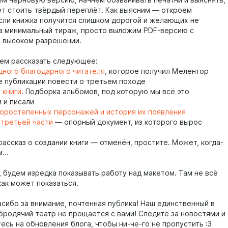
ем черновую версию, начнём обзванивать печатни и выяснять,
ет стоить твёрдый переплёт. Как выясним — откроем
Если книжка получится слишком дорогой и желающих не
а минимальный тираж, просто выложим PDF-версию с
в высоком разрешении.
ем рассказать следующее:
дного благодарного читателя
, которое получил Мелентор
е публикации повести о третьем походе
 книги
. Подборка альбомов, под которую мы всё это
 и писали
оростепенных персонажей и история их появления
третьей части
— опорный документ, из которого вырос
рассказ о создании книги — отменён, простите. Может, когда-
...
, будем изредка показывать работу над макетом. Там не всё
как может показаться.
асибо за внимание, почтенная публика! Наш единственный в
бродячий театр не прощается с вами! Следите за новостями и
сь на обновления блога, чтобы ни-че-го не пропустить :3