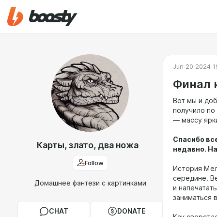
Jun 20 2024 1
Финал 
Вот мы и до
получило по
— массу ярк
Спасибо все
Карты, злато, два ножа
недавно. На
Follow
История Мел
середине. В
Домашнее фэнтези с картинками
и напечатать
заниматься 
CHAT
DONATE