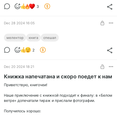
3
Dec 28 2024 16:05
Как устроен фон страниц в книге
мелентор
книга
спешал
История о том, как вполне очевидные вещи могут таить в
Level required:
себе неочевидную хитрость
2
Монетка на удачу
UNLOCK POST
Dec 20 2024 18:21
Книжка напечатана и скоро поедет к нам
Приветствую, книгочеи!
Наше приключение с книжкой подходит к финалу: в «Белом
ветре» допечатали тираж и прислали фотографии.
Получилось хорошо: