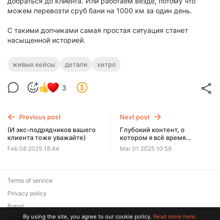
добраться до клиента. Или работаем везде, потому что
можем перевозти сруб бани на 1000 км за один день.
С такими допчиками самая простая ситуация станет
насыщенной историей.
живые кейсы
детали
хитро
3
Previous post
Next post
(И экс-подрядчиков вашего
Глубокий контент, о
клиента тоже уважайте)
котором я всё время
говорю: как в бизнесовой
Feb 08 2025 18:44
Mar 01 2025 10:59
статье поговорить про
внутренний путь героя
Terms of service
Privacy policy
Brand
By using the site, you agree to our cookie policy.
Read more here.
Support