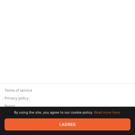
Terms of service
Privacy policy
Brand
By using the site, you agree to our cookie policy.
Read more here.
Support
© 2026 Zaya Solutions Limited. All rights reserved. All trademarks
I AGREE
are the property of their respective owners.