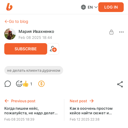
LOG IN
EN
Go to blog
Мария Ивахненко
Feb 08 2025 18:44
SUBSCRIBE
(И экс-подрядчиков вашего клиента
не делать клиента дурачком
Level required:
тоже уважайте)
Познавательные посты
1
Если до вас никто с задачей не справлялся, история звучит
SUBSCRIBE
недостоверно. Ну были, были же у клиента в жизни
светлые моменты!
Previous post
Next post
Когда пишем кейс,
Как в ооочень простом
пожалуйста, не надо делать
кейсе найти сюжет и
клиента неумехой и
возможность блеснуть
Feb 08 2025 18:39
Feb 12 2025 22:38
дурачком