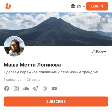
LOG IN
EN
Follow
Маша Метта Логинова
Сделаем бережное отношение к себе новым трендом!
1
subscriber
25
posts
SUBSCRIBE