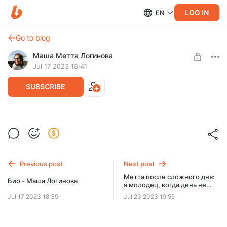
LOG IN
EN
Go to blog
Маша Метта Логинова
Jul 17 2023 18:41
SUBSCRIBE
Что такое живые осознанные встречи?
Level required:
Медитации из марафонов доброты к себе
SUBSCRIBE
Previous post
Next post
Метта после сложного дня:
Био - Маша Логинова
я молодец, когда день не
задался, я молодец, когда
Jul 17 2023 18:39
Jul 23 2023 19:55
сделал что-то хорошее