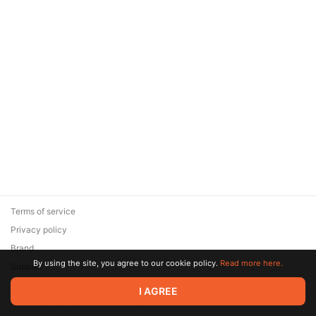
Terms of service
Privacy policy
Brand
By using the site, you agree to our cookie policy.
Read more here.
Support
© 2026 Zaya Solutions Limited. All rights reserved. All trademarks
I AGREE
are the property of their respective owners.