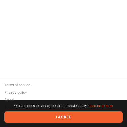
начала
Terms of service
Privacy policy
Brand
By using the site, you agree to our cookie policy.
Read more here.
Support
© 2026 Zaya Solutions Limited. All rights reserved. All trademarks
I AGREE
are the property of their respective owners.