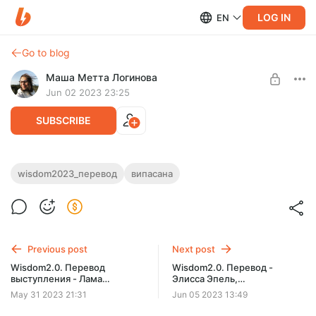
LOG IN
EN
Go to blog
Маша Метта Логинова
Jun 02 2023 23:25
SUBSCRIBE
Wisdom2.0. Перевод - Тамара Левит.
wisdom2023_перевод
випасана
Как ситуации с другими людьми учат
Level required:
нас взаимодействовать со своими
Медитации из марафонов доброты к себе
эмоциями
Честная история о буре эмоций в 1ой випасане, которая
SUBSCRIBE
обернулась знакомством с собственными осуждением,
Previous post
Next post
нетерпением и тревогой. И исцелением
Wisdom2.0. Перевод
Wisdom2.0. Перевод -
выступления - Лама
Элисса Эпель,
Цультрим Алионе - В
исследовательница стресса,
May 31 2023 21:31
Jun 05 2023 13:49
поисках проявления
долголетия и здоровья,
сакрального женского
писательница