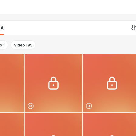
IA
o
1
Video
195