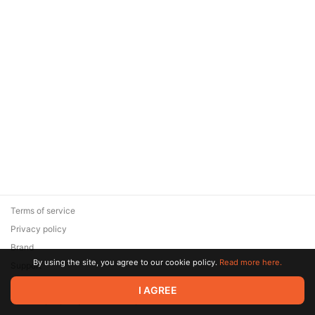
Terms of service
Privacy policy
Brand
By using the site, you agree to our cookie policy.
Read more here.
Support
© 2026 Zaya Solutions Limited. All rights reserved. All trademarks
I AGREE
are the property of their respective owners.