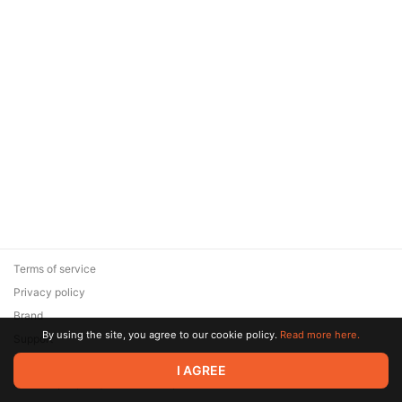
Terms of service
Privacy policy
Brand
By using the site, you agree to our cookie policy.
Read more here.
Support
© 2026 Zaya Solutions Limited. All rights reserved. All trademarks
I AGREE
are the property of their respective owners.