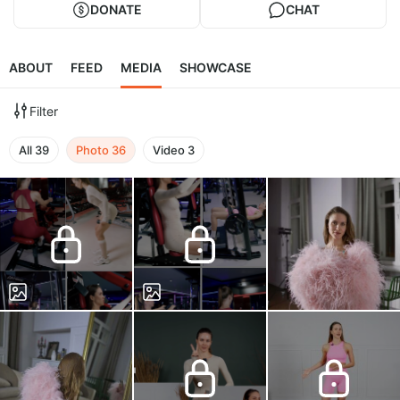
DONATE
CHAT
ABOUT
FEED
MEDIA
SHOWCASE
Filter
All
39
Photo
36
Video
3