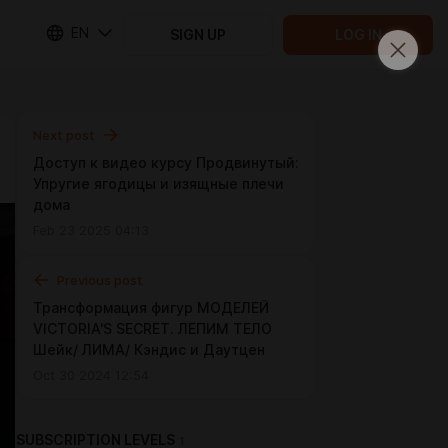
EN
SIGN UP
LOG IN
Next post
Доступ к видео курсу Продвинутый:
Упругие ягодицы и изящные плечи
дома
Feb 23 2025 04:13
Previous post
Трансформация фигур МОДЕЛЕЙ
VICTORIA'S SECRET. ЛЕПИМ ТЕЛО
Шейк/ ЛИМА/ Кэндис и Даутцен
Oct 30 2024 12:54
SUBSCRIPTION LEVELS
1