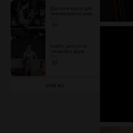
Доступ к курсу для
тренажерного зала:
$77
Песочные часы и
Груша
1
Комбо: доступ со
скидкой к двум
$84
курсам для дома
1
VIEW ALL