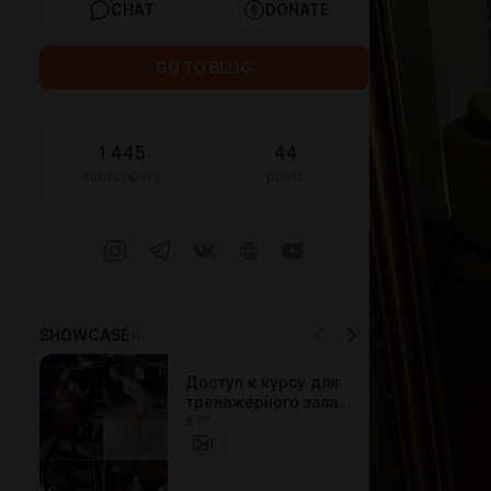
CHAT
DONATE
GO TO BLOG
1 445
44
subscribers
posts
SHOWCASE
11
Доступ к курсу для
тренажерного зала:
$77
Прямоугольник и
Трапеция
1
(Перевернутый
треугольник)