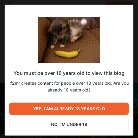
LOG IN
EN
Go to blog
lf2mr
Mar 13 11:38
SUBSCRIBE
Перевод Lain's Walkthrough Mod for
You must be over 18 years old to view this blog
Harem Hotel v0.19.1​
lf2mr
creates content for people over 18 years old. Are you
already 18 years old?
YES, I AM ALREADY 18 YEARS OLD
NO, I'M UNDER 18