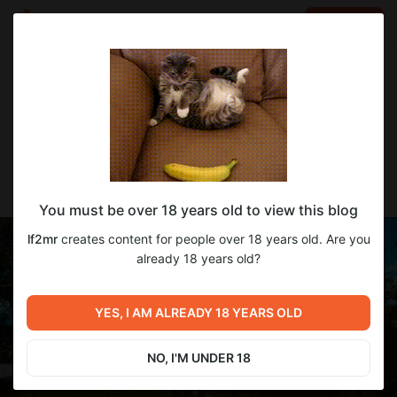
LOG IN
EN
Go to blog
lf2mr
Aug 18 2025 11:58
SUBSCRIBE
Перевод Harem Hotel v0.19.1
You must be over 18 years old to view this blog
lf2mr
creates content for people over 18 years old. Are you
already 18 years old?
YES, I AM ALREADY 18 YEARS OLD
NO, I'M UNDER 18