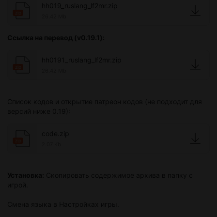
hh019_ruslang_lf2mr.zip
zip
26.42 Mb
Ссылка на перевод (v0.19.1):
hh0191_ruslang_lf2mr.zip
zip
26.42 Mb
Список кодов и открытие патреон кодов (не подходит для
версий ниже 0.19):
code.zip
zip
2.07 Kb
Установка:
Скопировать содержимое архива в папку с
игрой.
Смена языка в Настройках игры.