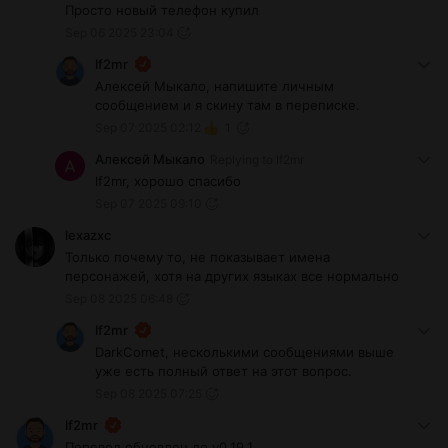
Просто новый телефон купил
Sep 06 2025 23:04
lf2mr
Алексей Мыкало, напишите личным
сообщением и я скину там в переписке.
Sep 07 2025 02:12
1
Алексей Мыкало
Replying to
lf2mr
lf2mr, хорошо спасибо
Sep 07 2025 09:10
lexazxc
Только почему то, не показывает имена
персонажей, хотя на других языках все нормально
Sep 08 2025 06:48
lf2mr
DarkComet, несколькими сообщениями выше
уже есть полный ответ на этот вопрос.
Sep 08 2025 07:25
lf2mr
Перевод обновлен до v0.19.1.