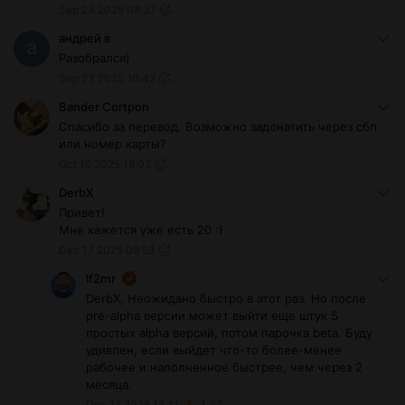
Sep 23 2025 08:37
андрей в
Разобрался)
Sep 23 2025 10:42
Bander Cortpon
Спасибо за перевод. Возможно задонатить через сбп
или номер карты?
Oct 15 2025 18:03
DerbX
Привет!
Мне кажется уже есть 20 :)
Dec 17 2025 09:53
lf2mr
DerbX, Неожидано быстро в этот раз. Но после
pre-alpha версии может выйти еще штук 5
простых alpha версий, потом парочка beta. Буду
удивлен, если выйдет что-то более-менее
рабочее и наполненное быстрее, чем через 2
месяца.
Dec 17 2025 13:11
1