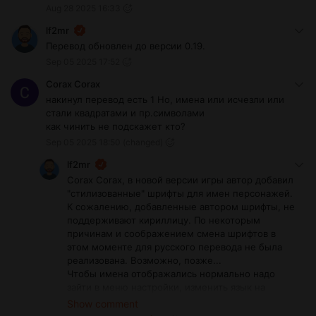
Aug 28 2025 16:33
lf2mr
Перевод обновлен до версии 0.19.
Sep 05 2025 17:52
Corax Corax
накинул перевод есть 1 Но, имена или исчезли или
стали квадратами и пр.символами
как чинить не подскажет кто?
Sep 05 2025 18:50
(changed)
lf2mr
Corax Corax, в новой версии игры автор добавил
"стилизованные" шрифты для имен персонажей.
К сожалению, добавленные автором шрифты, не
поддерживают кириллицу. По некоторым
причинам и соображением смена шрифтов в
этом моменте для русского перевода не была
реализована. Возможно, позже...
Чтобы имена отображались нормально надо
зайти в меню настройки, изменить язык на
английский и выбрать Нормализованные
Show comment
шрифты, а затем обратно переключить на