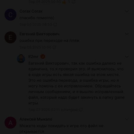
Sep 06 2025 00:50
1
русский язык.
Я этот пункт специально убрал из русской
Corax Corax
версии, чтобы пользователи не могли на него
спасибо помогло)
переключаться, но если кто запускал
Sep 06 2025 08:33
английскую версию и там уже переключил, то
действовать надо, как описал выше.
Евгений Викторович
ошибка при переходе на пляж
Sep 06 2025 10:56
lf2mr
Евгений Викторович, так как ошибка далеко не
единична, то я проверил это. И выяснилось, что
в коде игры есть явная ошибка на этом месте.
Это не ошибка перевода, а ошибка игры, но я
могу помочь с ее исправлением. Обращайтесь
личным сообщением, и я вышлю исправленный
файл, который надо будет закинуть в папку game
игры.
Sep 07 2025 02:11
(changed)
Алексей Мыкало
Можете коды покидать к игре ото файл не
открывается